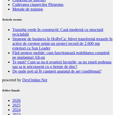
Cultivarea ciupercilor Pleurotus
Metode de training
Articole recente
Tranziția verde în construcții: Casă modernă cu structură
reciclabilă
Strategie de business în HoReCa: Jidvei transformă terasele în
active de creștere printr-un proiect record de 2.600 mp
exteriori cu Sun Leader
Fără proteze mobile: cum funcționează reabilitarea completă
pe implanturi All-on
Te muti? Cum sa nu-ti avariezi lucrurile, sa nu zgarii podeaua
sau sa te pricopsesti cu o hernie de disc?
De unde poți să îți cumperi aparatul de aer condiționat?
powered by
DexOnline.Net
Arhive Anuale
2026
2025
2024
2023