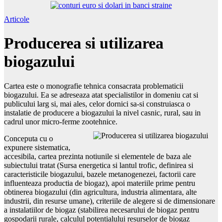
Articole
Producerea si utilizarea
biogazului
Cartea este o monografie tehnica consacrata problematicii
biogazului. Ea se adreseaza atat specialistilor in domeniu cat si
publicului larg si, mai ales, celor dornici sa-si construiasca o
instalatie de producere a biogazului la nivel casnic, rural, sau in
cadrul unor micro-ferme zootehnice.
Conceputa cu o
expunere sistematica,
accesibila, cartea prezinta notiunile si elementele de baza ale
subiectului tratat (Sursa energetica si lantul trofic, definirea si
caracteristicile biogazului, bazele metanogenezei, factorii care
influenteaza productia de biogaz), apoi materiile prime pentru
obtinerea biogazului (din agricultura, industria alimentara, alte
industrii, din resurse umane), criteriile de alegere si de dimensionare
a instalatiilor de biogaz (stabilirea necesarului de biogaz pentru
gospodarii rurale, calculul potentialului resurselor de biogaz