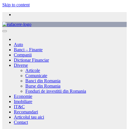
Skip to content
Auto
Banci – Finante
Companii
Dictionar Financiar
Diverse
Articole
Comunicate
Banci din Romania
Burse din Romania
Fonduri de investitii din Romania
Economie
Imobiliare
IT&C
Recomandari
Articolul tau aici
Contact