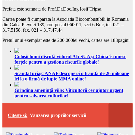
Prefata este semnata de Prof.Dr.Doc.Ing Iosif Tripsa.
Cartea poate fi cumparata la Asociatia Biocombustibili in Romania
din Calea Plevnei 139, cod postal 060011, sect 6 Buc, tel. 021 –
317.5158, fax. 021 – 317.47.44
Pretul unui exemplar este de 200.000lei vechi, cartea are 188pagini
Colosii lumii discută viitorul AI: SUA și China își unesc
forțele pentru a gestiona riscurile globale!
Scandal uriaș! ANAF descoperă o fraudă de 26 milioane
lei la o firmă de lupte MMA online!
Grindina amenință viile: Viticultorii cer ajutor urgent
pentru salvarea culturilor!
Citeste si:
Vanzarea propriilor servicii
Share on
Tweet
Save