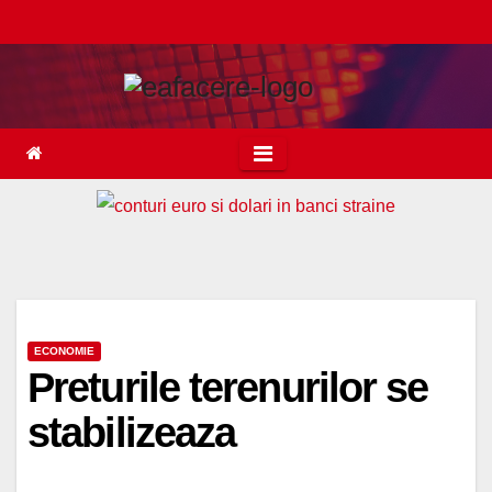
Skip
to
content
ECONOMIE
Preturile terenurilor se
stabilizeaza