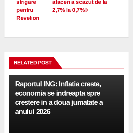
strigare
afaceri a scazut de la
în
pentru
2,7% la 0,7%
articole
Revelion
RELATED POST
Raportul ING: Inflatia creste,
economia se indreapta spre
crestere in a doua jumatate a
anului 2026