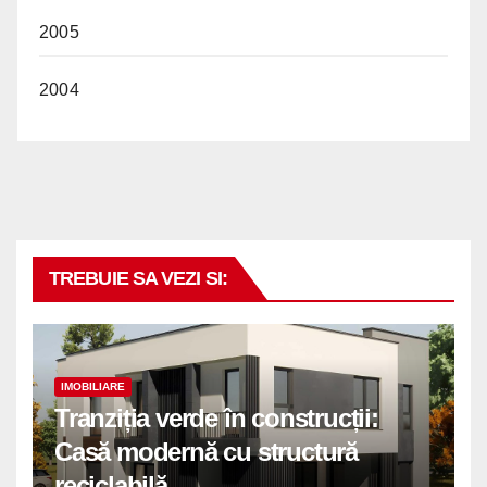
2005
2004
TREBUIE SA VEZI SI:
IMOBILIARE
Tranziția verde în construcții:
Casă modernă cu structură
reciclabilă