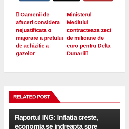
Navigare
Oamenii de
Ministerul
afaceri considera
Mediului
în
nejustificata o
contracteaza zeci
articole
majorare a pretului
de milioane de
de achizitie a
euro pentru Delta
gazelor
Dunarii
RELATED POST
Raportul ING: Inflatia creste,
economia se indreapta spre