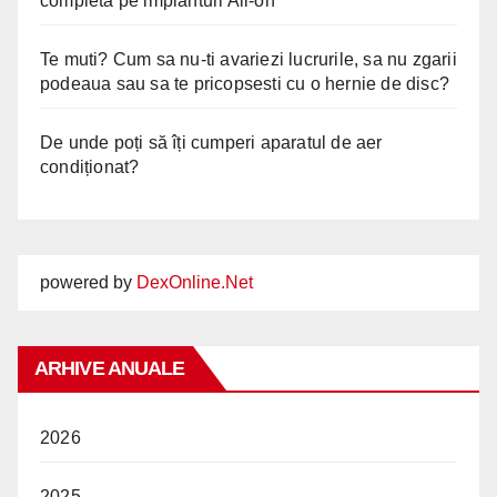
completă pe implanturi All-on
Te muti? Cum sa nu-ti avariezi lucrurile, sa nu zgarii
podeaua sau sa te pricopsesti cu o hernie de disc?
De unde poți să îți cumperi aparatul de aer
condiționat?
powered by
DexOnline.Net
ARHIVE ANUALE
2026
2025