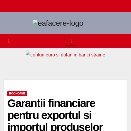
Skip
to
content
ECONOMIE
Garantii financiare
pentru exportul si
importul produselor