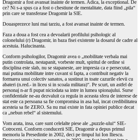
Dragomir a fost avansat inainte de termen. Adica, la exceptional. De
ce? Ni s-a spus ca a fost o chestiune de mentalitate, data fiind „pila“
prin care se transferase Dragomir la SIE.
Douasprezece luni mai tarziu, a fost avansat inainte de termen.
Faza a doua a fost cea a devoalarii profilului psihologic al
colonelului (r) Dragomir, in baza fisei existente la dosarul de cadre al
acestuia. Halucinanta.
Conform psihologilor, Dragomir avea o „mobilitate verbala mai
putin controlata, nestapanit, vorbeste mult, spiritul de ordine si
disciplina este slab, nu se stapaneste, are impresia ca e persecutat,
mai putina mobilitate intre cuvant si fapta, a contribuit negativ la
formarea unui colectiv sanatos, a sustinut in toate cazurile elevii cu
abateri (n.red.- in liceu si in scoala militara)“. Pe scurt, un astfel de
personaj n-ar fi pupat niciodata sa intre in lumea spionajului. Surse
confidentiale ne-au dezvaluit ca regula in aceasta sfera de interese de
stat este ca persoana sa fie compromisa in asa hal, incat credibilitatea
acesteia sa fie ZERO. Sa nu mai existe in fata opiniei publice decat
ca „nebun rebel“ al sistemului.
Vom arata, insa, care sunt celelalte piese ale „puzzle-ului“ SIE-
Cotroceni. Conform conducerii SIE, Dragomir a depus primul
memoriu la Presedintie in 2002, deci pe timpul lui Ion Iliescu.