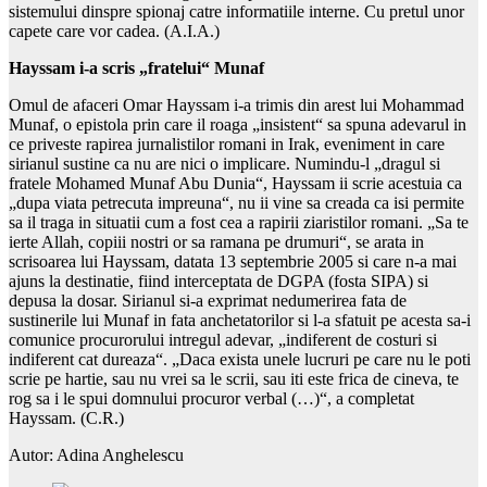
sistemului dinspre spionaj catre informatiile interne. Cu pretul unor
capete care vor cadea. (A.I.A.)
Hayssam i-a scris „fratelui“ Munaf
Omul de afaceri Omar Hayssam i-a trimis din arest lui Mohammad
Munaf, o epistola prin care il roaga „insistent“ sa spuna adevarul in
ce priveste rapirea jurnalistilor romani in Irak, eveniment in care
sirianul sustine ca nu are nici o implicare. Numindu-l „dragul si
fratele Mohamed Munaf Abu Dunia“, Hayssam ii scrie acestuia ca
„dupa viata petrecuta impreuna“, nu ii vine sa creada ca isi permite
sa il traga in situatii cum a fost cea a rapirii ziaristilor romani. „Sa te
ierte Allah, copiii nostri or sa ramana pe drumuri“, se arata in
scrisoarea lui Hayssam, datata 13 septembrie 2005 si care n-a mai
ajuns la destinatie, fiind interceptata de DGPA (fosta SIPA) si
depusa la dosar. Sirianul si-a exprimat nedumerirea fata de
sustinerile lui Munaf in fata anchetatorilor si l-a sfatuit pe acesta sa-i
comunice procurorului intregul adevar, „indiferent de costuri si
indiferent cat dureaza“. „Daca exista unele lucruri pe care nu le poti
scrie pe hartie, sau nu vrei sa le scrii, sau iti este frica de cineva, te
rog sa i le spui domnului procuror verbal (…)“, a completat
Hayssam. (C.R.)
Autor: Adina Anghelescu