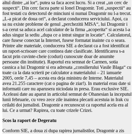
altul dintre „ai lor“, putea sa faca acest lucru. Si a creat „un cerc de
suspecti“. Din cerc facea parte si Ionel Dragomir. Toti „suspectii“ au
fost testati cu detectorul de minciuni si numai Dragomir nu l-a trecut.
„L-a picat de doua ori“, a declarat conducerea serviciului. Apoi, ca
sa nu existe probleme de genul „perchezitii MISA“, lui Dragomir i
s-a cerut sa aduca acel calculator de la firma „acoperita“ si acesta l-a
adus singur la sediu „dupa ce a intrat singur in locatie“. Calculatorul,
care fusese conectat la Internet, fusese formatat inainte cu o seara.
Printre alte materiale, conducerea SIE a declarat ca a fost identificat
un raport-scrisoare care continea date clasificate. Identificarea s-a
facut prin cuvinte-cheie (coduri) cunoscute doar de anumite
persoane din institutie). Raportul era semnat de Carmen, sotia
casnica a lui Dragomir si era adresata „consilierului Vasile Blaga“ cu
toate ca la data scrierii pe calculator a materialului – 21 ianuarie
2005, orele 7,45 – acesta era deja ministru de Interne. Materialul
avea 21.255 caractere (cat o pagina de ziar!). In material erau date si
informatii care nu aparusera niciodata in presa. Erau exclusive SIE.
Aceleasi date au aparut in articolul semnat de Ohanesian la inceputul
lunii februarie, cu vreo zece zile inaintea plecarii acestuia in Irak cu
ceilalti doi jurnalisti. Dragomir a recunoscut ca raportul acela era al
lui. Ce a urmat? Rapirea, cu toate crizele Crizei.
Scos la raport de Degeratu
Conform SIE, a doua zi dupa rapirea jurnalistilor, Dragomir a zis