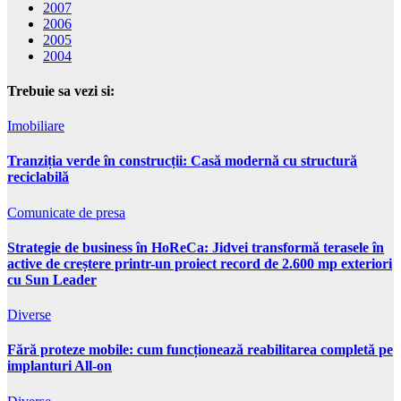
2007
2006
2005
2004
Trebuie sa vezi si:
Imobiliare
Tranziția verde în construcții: Casă modernă cu structură
reciclabilă
Comunicate de presa
Strategie de business în HoReCa: Jidvei transformă terasele în
active de creștere printr-un proiect record de 2.600 mp exteriori
cu Sun Leader
Diverse
Fără proteze mobile: cum funcționează reabilitarea completă pe
implanturi All-on