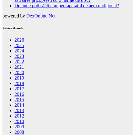
sau sa te pricopsesti cu o hernie de disc?
De unde poți să îți cumperi aparatul de aer condiționat?
powered by
DexOnline.Net
Arhive Anuale
2026
2025
2024
2023
2022
2021
2020
2019
2018
2017
2016
2015
2014
2013
2012
2010
2009
2008