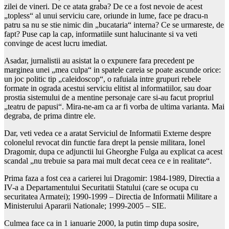
zilei de vineri. De ce atata graba? De ce a fost nevoie de acest
„topless“ al unui serviciu care, oriunde in lume, face pe dracu-n
patru sa nu se stie nimic din „bucataria“ interna? Ce se urmareste, de
fapt? Puse cap la cap, informatiile sunt halucinante si va veti
convinge de acest lucru imediat.
Asadar, jurnalistii au asistat la o expunere fara precedent pe
marginea unei „mea culpa“ in spatele careia se poate ascunde orice:
un joc politic tip „caleidoscop“, o rafuiala intre grupuri rebele
formate in ograda acestui serviciu elitist al informatiilor, sau doar
prostia sistemului de a mentine personaje care si-au facut propriul
„teatru de papusi“. Mira-ne-am ca ar fi vorba de ultima varianta. Mai
degraba, de prima dintre ele.
Dar, veti vedea ce a aratat Serviciul de Informatii Externe despre
colonelul revocat din functie fara drept la pensie militara, Ionel
Dragomir, dupa ce adjunctii lui Gheorghe Fulga au explicat ca acest
scandal „nu trebuie sa para mai mult decat ceea ce e in realitate“.
Prima faza a fost cea a carierei lui Dragomir: 1984-1989, Directia a
IV-a a Departamentului Securitatii Statului (care se ocupa cu
securitatea Armatei); 1990-1999 – Directia de Informatii Militare a
Ministerului Apararii Nationale; 1999-2005 – SIE.
Culmea face ca in 1 ianuarie 2000, la putin timp dupa sosire,