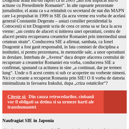
Dragomir arata intr-un raport ca in 2003 „am fost implicat intr-o
actiune cu Presedintele Romaniei“. In alte rapoarte prezentate
jurnalistilor, el arata ca s-a reintalnit cu secretarul de stat din MAPN
care l-a propulsat in 1999 in SIE (la acea vreme era vorba de acelasi
general Constantin Degeratu – astazi consilier prezidential la
Cotroceni) si tot Dragomir scria de ceea ce urma sa se faca la acea
vreme: „un centru de afaceri si initierea unei operatiuni, centru de
afaceri pentru recuperarea creantelor Romaniei prin intermediul unui
cetatean strain“. Conducerea SIE a afirmat, sambata, ca Ionel
Dragomir a fost gasit responsabil, in fata comisiei de disciplina a
institutiei, si pentru prezentarea, in memoriile sale, a unor operatiuni
in derulare. Intrebata de „Averea“ daca despre afacerea centrului de
recuperare a creantelor Romaniei era vorba, conducerea SIE a
confirmat, spunand ca actiunea in sine „a continuat, dar pe termen
lung“. Unde o fi acest centru si sub ce acoperire nu vorbeste nimeni.
Nici ce creante a recuperat Romania prin SIE! O fi vorba de datoria
minimalizata in favoarea Irakului, dupa „criza ostaticilor“?
Citeste si:
Din cauza retrocedarilor, ciobanii
vor fi obligati sa detina si sa urmeze harti ale
transhumantei
Naufragiat SIE in Japonia