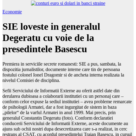
Economie
SIE loveste in generalul
Degeratu cu voie de la
presedintele Basescu
Premiera in serviciile secrete romanesti: SIE a pus, sambata, la
dispozitia jurnalistilor, documente interne care tin de persoana
fostului colonel Ionel Dragomir si de ancheta interna realizata la
nivelul Comisiei de disciplina.
Sefii Serviciului de Informatii Externe au oferit astfel date din
derularea dubioasa a colaborarii institutiei cu un personaj care –
conform celor expuse la sediul institutiei – avea probleme remarcate
de psihologii Armatei, dar a fost ingurgitat de sistem in baza
„pilelor“ de la varful Armatei in anul 1999. Mai precis, prin
generalul Constantin Degeratu (foto). Conform declaratiei
conducerii Serviciului de Informatii Externe, aceste documente au
ajuns sub ochii nostri dupa desecretizarea care s-a realizat, in cerc
restrans al CSAT, cu acordul presedintelui Traian Basescu, in cursul