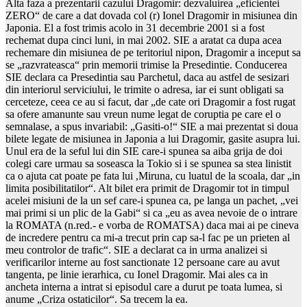
Alta faza a prezentarii cazului Dragomir: dezvaluirea „eficientei
ZERO“ de care a dat dovada col (r) Ionel Dragomir in misiunea din
Japonia. El a fost trimis acolo in 31 decembrie 2001 si a fost
rechemat dupa cinci luni, in mai 2002. SIE a aratat ca dupa acea
rechemare din misiunea de pe teritoriul nipon, Dragomir a inceput sa
se „razvrateasca“ prin memorii trimise la Presedintie. Conducerea
SIE declara ca Presedintia sau Parchetul, daca au astfel de sesizari
din interiorul serviciului, le trimite o adresa, iar ei sunt obligati sa
cerceteze, ceea ce au si facut, dar „de cate ori Dragomir a fost rugat
sa ofere amanunte sau vreun nume legat de coruptia pe care el o
semnalase, a spus invariabil: „Gasiti-o!“ SIE a mai prezentat si doua
bilete legate de misiunea in Japonia a lui Dragomir, gasite asupra lui.
Unul era de la seful lui din SIE care-i spunea sa aiba grija de doi
colegi care urmau sa soseasca la Tokio si i se spunea sa stea linistit
ca o ajuta cat poate pe fata lui ,Miruna, cu luatul de la scoala, dar „in
limita posibilitatilor“. Alt bilet era primit de Dragomir tot in timpul
acelei misiuni de la un sef care-i spunea ca, pe langa un pachet, „vei
mai primi si un plic de la Gabi“ si ca „eu as avea nevoie de o intrare
la ROMATA (n.red.- e vorba de ROMATSA) daca mai ai pe cineva
de incredere pentru ca mi-a trecut prin cap sa-l fac pe un prieten al
meu controlor de trafic“. SIE a declarat ca in urma analizei si
verificarilor interne au fost sanctionate 12 persoane care au avut
tangenta, pe linie ierarhica, cu Ionel Dragomir. Mai ales ca in
ancheta interna a intrat si episodul care a durut pe toata lumea, si
anume „Criza ostaticilor“. Sa trecem la ea.