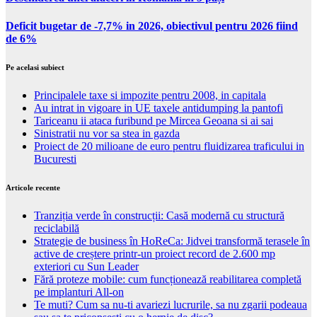
Deficit bugetar de -7,7% in 2026, obiectivul pentru 2026 fiind
de 6%
Pe acelasi subiect
Principalele taxe si impozite pentru 2008, in capitala
Au intrat in vigoare in UE taxele antidumping la pantofi
Tariceanu ii ataca furibund pe Mircea Geoana si ai sai
Sinistratii nu vor sa stea in gazda
Proiect de 20 milioane de euro pentru fluidizarea traficului in
Bucuresti
Articole recente
Tranziția verde în construcții: Casă modernă cu structură
reciclabilă
Strategie de business în HoReCa: Jidvei transformă terasele în
active de creștere printr-un proiect record de 2.600 mp
exteriori cu Sun Leader
Fără proteze mobile: cum funcționează reabilitarea completă
pe implanturi All-on
Te muti? Cum sa nu-ti avariezi lucrurile, sa nu zgarii podeaua