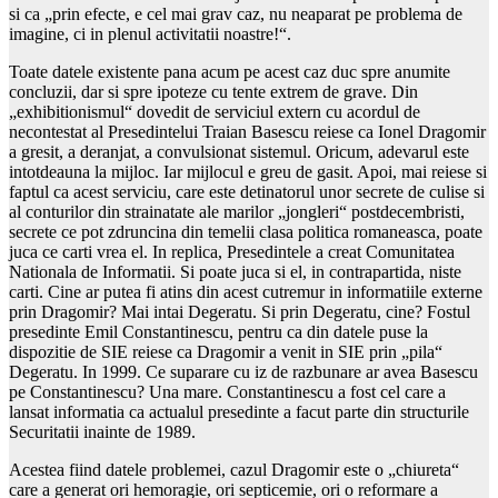
si ca „prin efecte, e cel mai grav caz, nu neaparat pe problema de
imagine, ci in plenul activitatii noastre!“.
Toate datele existente pana acum pe acest caz duc spre anumite
concluzii, dar si spre ipoteze cu tente extrem de grave. Din
„exhibitionismul“ dovedit de serviciul extern cu acordul de
necontestat al Presedintelui Traian Basescu reiese ca Ionel Dragomir
a gresit, a deranjat, a convulsionat sistemul. Oricum, adevarul este
intotdeauna la mijloc. Iar mijlocul e greu de gasit. Apoi, mai reiese si
faptul ca acest serviciu, care este detinatorul unor secrete de culise si
al conturilor din strainatate ale marilor „jongleri“ postdecembristi,
secrete ce pot zdruncina din temelii clasa politica romaneasca, poate
juca ce carti vrea el. In replica, Presedintele a creat Comunitatea
Nationala de Informatii. Si poate juca si el, in contrapartida, niste
carti. Cine ar putea fi atins din acest cutremur in informatiile externe
prin Dragomir? Mai intai Degeratu. Si prin Degeratu, cine? Fostul
presedinte Emil Constantinescu, pentru ca din datele puse la
dispozitie de SIE reiese ca Dragomir a venit in SIE prin „pila“
Degeratu. In 1999. Ce suparare cu iz de razbunare ar avea Basescu
pe Constantinescu? Una mare. Constantinescu a fost cel care a
lansat informatia ca actualul presedinte a facut parte din structurile
Securitatii inainte de 1989.
Acestea fiind datele problemei, cazul Dragomir este o „chiureta“
care a generat ori hemoragie, ori septicemie, ori o reformare a