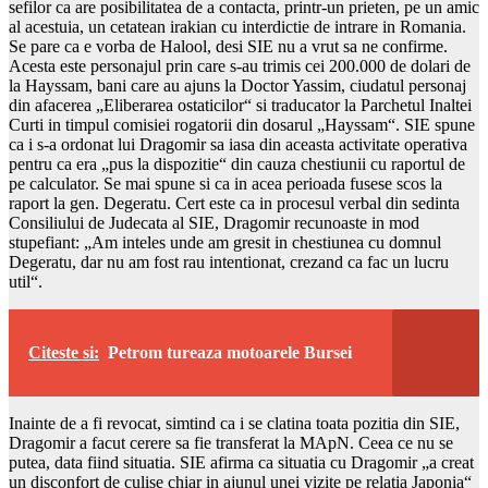
sefilor ca are posibilitatea de a contacta, printr-un prieten, pe un amic
al acestuia, un cetatean irakian cu interdictie de intrare in Romania.
Se pare ca e vorba de Halool, desi SIE nu a vrut sa ne confirme.
Acesta este personajul prin care s-au trimis cei 200.000 de dolari de
la Hayssam, bani care au ajuns la Doctor Yassim, ciudatul personaj
din afacerea „Eliberarea ostaticilor“ si traducator la Parchetul Inaltei
Curti in timpul comisiei rogatorii din dosarul „Hayssam“. SIE spune
ca i s-a ordonat lui Dragomir sa iasa din aceasta activitate operativa
pentru ca era „pus la dispozitie“ din cauza chestiunii cu raportul de
pe calculator. Se mai spune si ca in acea perioada fusese scos la
raport la gen. Degeratu. Cert este ca in procesul verbal din sedinta
Consiliului de Judecata al SIE, Dragomir recunoaste in mod
stupefiant: „Am inteles unde am gresit in chestiunea cu domnul
Degeratu, dar nu am fost rau intentionat, crezand ca fac un lucru
util“.
Citeste si:
Petrom tureaza motoarele Bursei
Inainte de a fi revocat, simtind ca i se clatina toata pozitia din SIE,
Dragomir a facut cerere sa fie transferat la MApN. Ceea ce nu se
putea, data fiind situatia. SIE afirma ca situatia cu Dragomir „a creat
un disconfort de culise chiar in ajunul unei vizite pe relatia Japonia“