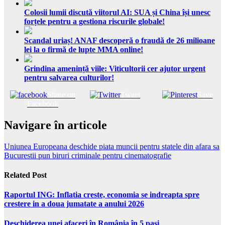
Colosii lumii discută viitorul AI: SUA și China își unesc
forțele pentru a gestiona riscurile globale!
Scandal uriaș! ANAF descoperă o fraudă de 26 milioane
lei la o firmă de lupte MMA online!
Grindina amenință viile: Viticultorii cer ajutor urgent
pentru salvarea culturilor!
Share on
Tweet
Save
Facebook
Navigare în articole
Uniunea Europeana deschide piata muncii pentru statele din afara sa
Bucurestii pun biruri criminale pentru cinematografie
Related Post
Raportul ING: Inflatia creste, economia se indreapta spre
crestere in a doua jumatate a anului 2026
Deschiderea unei afaceri în România în 5 pași