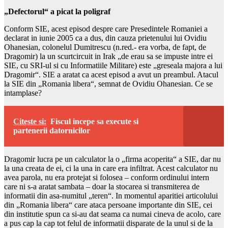
„Defectorul“ a picat la poligraf
Conform SIE, acest episod despre care Presedintele Romaniei a
declarat in iunie 2005 ca a dus, din cauza prietenului lui Ovidiu
Ohanesian, colonelul Dumitrescu (n.red.- era vorba, de fapt, de
Dragomir) la un scurtcircuit in Irak „de erau sa se impuste intre ei
SIE, cu SRI-ul si cu Informatiile Militare) este „greseala majora a lui
Dragomir“. SIE a aratat ca acest episod a avut un preambul. Atacul
la SIE din „Romania libera“, semnat de Ovidiu Ohanesian. Ce se
intamplase?
Citeste si:
Fiscul incepe sa execute si
partenerii datornicilor
Dragomir lucra pe un calculator la o „firma acoperita“ a SIE, dar nu
la una creata de ei, ci la una in care era infiltrat. Acest calculator nu
avea parola, nu era protejat si folosea – conform ordinului intern
care ni s-a aratat sambata – doar la stocarea si transmiterea de
informatii din asa-numitul „teren“. In momentul aparitiei articolului
din „Romania libera“ care ataca persoane importante din SIE, cei
din institutie spun ca si-au dat seama ca numai cineva de acolo, care
a pus cap la cap tot felul de informatii disparate de la unul si de la