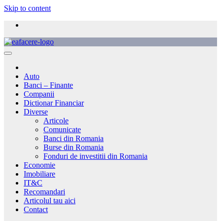
Skip to content
Auto
Banci – Finante
Companii
Dictionar Financiar
Diverse
Articole
Comunicate
Banci din Romania
Burse din Romania
Fonduri de investitii din Romania
Economie
Imobiliare
IT&C
Recomandari
Articolul tau aici
Contact