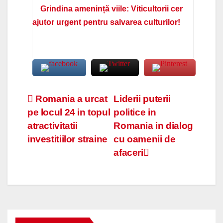
Grindina amenință viile: Viticultorii cer
ajutor urgent pentru salvarea culturilor!
Navigare
Romania a urcat
Liderii puterii
pe locul 24 in topul
politice in
în
atractivitatii
Romania in dialog
articole
investitiilor straine
cu oamenii de
afaceri