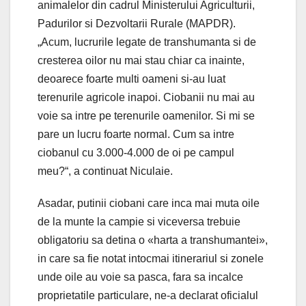
animalelor din cadrul Ministerului Agriculturii,
Padurilor si Dezvoltarii Rurale (MAPDR).
„Acum, lucrurile legate de transhumanta si de
cresterea oilor nu mai stau chiar ca inainte,
deoarece foarte multi oameni si-au luat
terenurile agricole inapoi. Ciobanii nu mai au
voie sa intre pe terenurile oamenilor. Si mi se
pare un lucru foarte normal. Cum sa intre
ciobanul cu 3.000-4.000 de oi pe campul
meu?“, a continuat Niculaie.
Asadar, putinii ciobani care inca mai muta oile
de la munte la campie si viceversa trebuie
obligatoriu sa detina o «harta a transhumantei»,
in care sa fie notat intocmai itinerariul si zonele
unde oile au voie sa pasca, fara sa incalce
proprietatile particulare, ne-a declarat oficialul