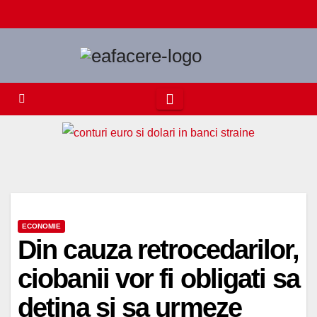
Skip
to
content
ECONOMIE
Din cauza retrocedarilor,
ciobanii vor fi obligati sa
detina si sa urmeze