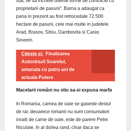
stat, fie sa incheie diferite forme de contracte cu
proprietarii de pasuni“. Barna a adaugat ca
pana in prezent au fost retrocedate 72.500
hectare de pasuni, cele mai multe in judetele
Arad, Brasov, Sibiu, Dambovita si Caras
Severin.
Citeste si:
Finalizarea
Autostrazii Soarelui,
amanata cu patru ani de
actuala Putere
Macelarii romåni nu stiu sa-si expuna marfa
In Romania, carnea de oaie se gaseste destul
de rar, deoarece romanii nu sunt consumatori
inraiti de carne de oaie, este de parere Petre
Niculaie. In al doilea rand, chiar daca se