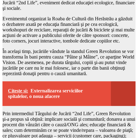
Jucării “2nd Life”, eveniment dedicat educaţiei ecologice, financiare
şi sociale.
Evenimentul organizat la Roaba de Cultură din Herăstrău a găzduit
o dezbatere axată pe educaţia financiară şi pe cea ecologică,
workshopuri de reciclare, reparaţii de jucării & biciclete şi mai multe
acţiuni de activare a publicului oferite de către sponsori: concerte,
foto corners, jocuri interactive, tombole dedicate copiilor etc.
În acelaşi timp, jucăriile vândute la standul Green Revolution se vor
transforma în bani pentru cauza “Pâine şi Mâine”, ce aparţine World
Vision. De asemenea, pe durata târgului, copiii şi-au putut vinde
jucăriile pe care nu le mai folosesc, iar o parte din banii obţinuţi
reprezintă donaţii pentru o cauză umanitară.
Citeste si:
Externalizarea serviciilor
spitalelor, o noua afacere
Prin intermediul Târgului de Jucării “2nd Life”, Green Revolution
şi-a propus să obţină: implicare socială şi comunitară; donarea a unui
procent din vânzări către o cauză/ONG ales; educaţie financiară &
sales; cum determinăm ce se poate vinde/repara – valoarea de piaţă;
ce plusvaloare pot adauga – servicii (customer care, packaging);