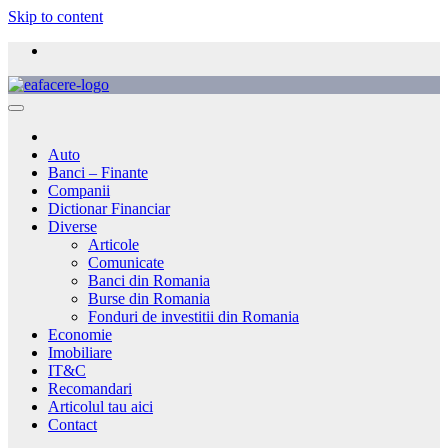
Skip to content
Auto
Banci – Finante
Companii
Dictionar Financiar
Diverse
Articole
Comunicate
Banci din Romania
Burse din Romania
Fonduri de investitii din Romania
Economie
Imobiliare
IT&C
Recomandari
Articolul tau aici
Contact