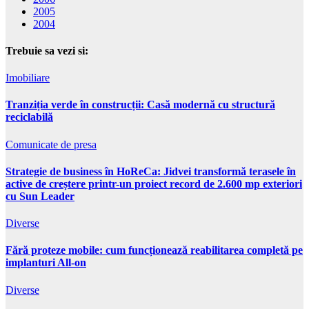
2005
2004
Trebuie sa vezi si:
Imobiliare
Tranziția verde în construcții: Casă modernă cu structură
reciclabilă
Comunicate de presa
Strategie de business în HoReCa: Jidvei transformă terasele în
active de creștere printr-un proiect record de 2.600 mp exteriori
cu Sun Leader
Diverse
Fără proteze mobile: cum funcționează reabilitarea completă pe
implanturi All-on
Diverse