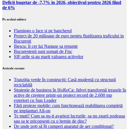
Deficit bugetar de -7,7% in 2026, obiectivul pentru 2026 fiind
de 6%
Pe acelasi subiect
Flamingo o face si pe bancherul
Proiect de 20 milioane de euro pentru fluidizarea traficului in
Bucuresti
Iliescu: Ii cer lui Nastase sa renunte
Bucurestenii sunt somati de Fisc
SIF-urile si-au marit valoarea activelor
Articole recente
Tranziția verde în construcții: Casă modernă cu structură
reciclabilă
Strategie de business în HoReCa: Jidvei transformă terasele în
active de creștere printr-un proiect record de 2.600 mp
exteriori cu Sun Leader
Fără proteze mobile: cum funcționează reabilitarea completă
pe implanturi All-on
Te muti? Cum sa nu-ti avariezi lucrurile, sa nu zgarii podeaua
sau sa te pricopsesti cu o hernie de disc?
De unde poți să îți cumperi aparatul de aer condiționat?