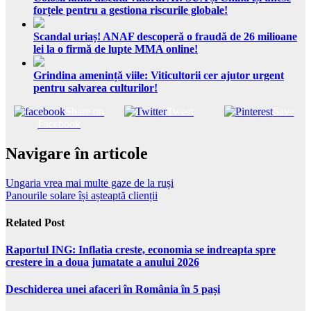
forțele pentru a gestiona riscurile globale!
Scandal uriaș! ANAF descoperă o fraudă de 26 milioane
lei la o firmă de lupte MMA online!
Grindina amenință viile: Viticultorii cer ajutor urgent
pentru salvarea culturilor!
Share on
Tweet
Save
Facebook
Navigare în articole
Ungaria vrea mai multe gaze de la ruși
Panourile solare își așteaptă clienții
Related Post
Raportul ING: Inflatia creste, economia se indreapta spre
crestere in a doua jumatate a anului 2026
Deschiderea unei afaceri în România în 5 pași