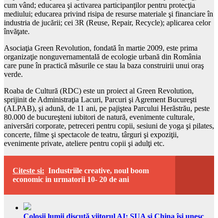
cum vând; educarea şi activarea participanţilor pentru protecţia
mediului; educarea privind risipa de resurse materiale şi financiare în
industria de jucării; cei 3R (Reuse, Repair, Recycle); aplicarea celor
învăţate.
Asociaţia Green Revolution, fondată în martie 2009, este prima
organizaţie nonguvernamentală de ecologie urbană din România
care pune în practică măsurile ce stau la baza construirii unui oraş
verde.
Roaba de Cultură (RDC) este un proiect al Green Revolution,
sprijinit de Administraţia Lacuri, Parcuri şi Agrement Bucureşti
(ALPAB), şi adună, de 11 ani, pe pajiştea Parcului Herăstrău, peste
80.000 de bucureşteni iubitori de natură, evenimente culturale,
aniversări corporate, petreceri pentru copii, sesiuni de yoga şi pilates,
concerte, filme şi spectacole de teatru, târguri şi expoziţii,
evenimente private, ateliere pentru copii şi adulţi etc.
Citeste si:
Industriile creative, noul boom
economic in urmatorii 10- 20 de ani
Colosii lumii discută viitorul AI: SUA și China își unesc