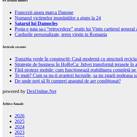
Pe acelasi subiect
Francezii apara marca Danone
Numarul victimelor inundatiilor a ajuns la 24
Satarul lui Damocles
Posta e gata sa-i “retrocedeze” gratis lui Vintu cartierul general 
Cardurile personalizate, teren virgin in Romania
Articole recente
Tranziția verde în construcții: Casă modernă cu structură recicla
Strategie de business în HoReCa: Jidvei transformă terasele în a
Fără proteze mobile: cum funcționează reabilitarea completă pe
Te muti? Cum sa nu-ti avariezi lucrurile, sa nu zgarii podeaua sa
De unde poți să îți cumperi aparatul de aer condiționat?
powered by
DexOnline.Net
Arhive Anuale
2026
2025
2024
2023