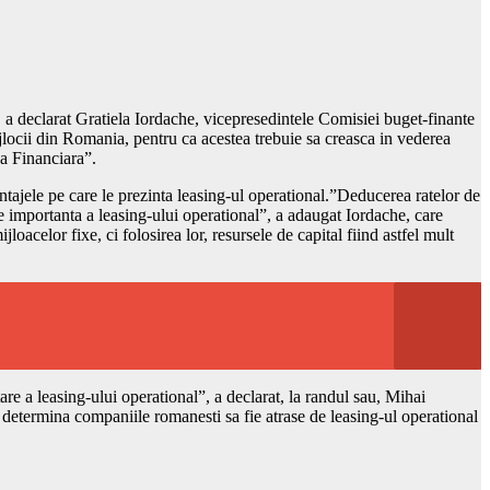
 a declarat Gratiela Iordache, vicepresedintele Comisiei buget-finante
ijlocii din Romania, pentru ca acestea trebuie sa creasca in vederea
a Financiara”.
ntajele pe care le prezinta leasing-ul operational.”Deducerea ratelor de
rte importanta a leasing-ului operational”, a adaugat Iordache, care
acelor fixe, ci folosirea lor, resursele de capital fiind astfel mult
re a leasing-ului operational”, a declarat, la randul sau, Mihai
 determina companiile romanesti sa fie atrase de leasing-ul operational