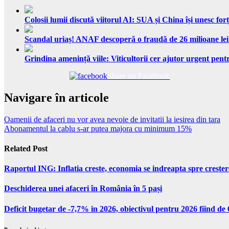
Colosii lumii discută viitorul AI: SUA și China își unesc forț
Scandal uriaș! ANAF descoperă o fraudă de 26 milioane lei
Grindina amenință viile: Viticultorii cer ajutor urgent pentr
Share on Facebook
Navigare în articole
Oamenii de afaceri nu vor avea nevoie de invitatii la iesirea din tara
Abonamentul la cablu s-ar putea majora cu minimum 15%
Related Post
Raportul ING: Inflatia creste, economia se indreapta spre creste
Deschiderea unei afaceri în România în 5 pași
Deficit bugetar de -7,7% in 2026, obiectivul pentru 2026 fiind d