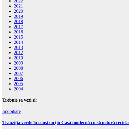
2022
2021
2020
2019
2018
2017
2016
2015
2014
2013
2012
2010
2009
2008
2007
2006
2005
2004
Trebuie sa vezi si:
Imobiliare
Tranziția verde în construcții: Casă modernă cu structură recicla