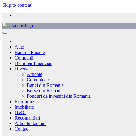
Skip to content
Auto
Banci – Finante
Companii
Dictionar Financiar
Diverse
Articole
Comunicate
Banci din Romania
Burse din Romania
Fonduri de investitii din Romania
Economie
Imobiliare
IT&C
Recomandari
Articolul tau aici
Contact