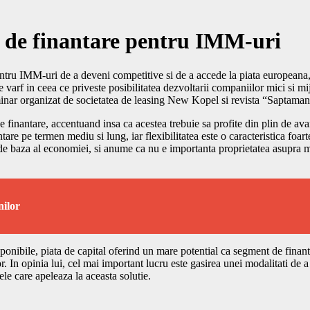
a de finantare pentru IMM-uri
pentru IMM-uri de a deveni competitive si de a accede la piata europeana,
 varf in ceea ce priveste posibilitatea dezvoltarii companiilor mici si m
minar organizat de societatea de leasing New Kopel si revista “Saptaman
 finantare, accentuand insa ca acestea trebuie sa profite din plin de ava
ntare pe termen mediu si lung, iar flexibilitatea este o caracteristica foa
e baza al economiei, si anume ca nu e importanta proprietatea asupra mijlo
nilor
ponibile, piata de capital oferind un mare potential ca segment de finanta
In opinia lui, cel mai important lucru este gasirea unei modalitati de a
le care apeleaza la aceasta solutie.