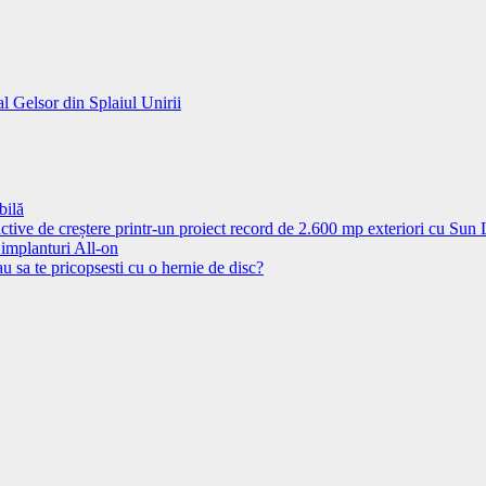
al Gelsor din Splaiul Unirii
bilă
ctive de creștere printr-un proiect record de 2.600 mp exteriori cu Sun
 implanturi All-on
u sa te pricopsesti cu o hernie de disc?