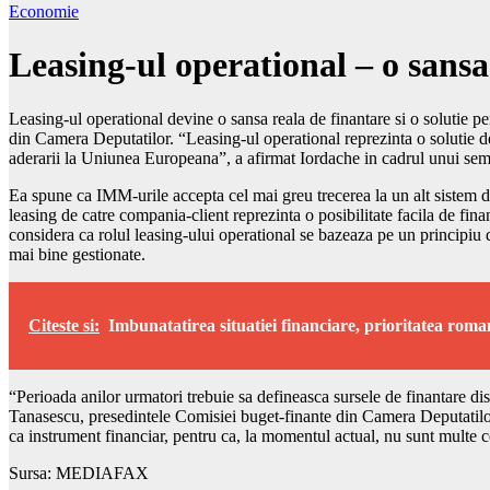
Economie
Leasing-ul operational – o sans
Leasing-ul operational devine o sansa reala de finantare si o solutie 
din Camera Deputatilor. “Leasing-ul operational reprezinta o solutie de
aderarii la Uniunea Europeana”, a afirmat Iordache in cadrul unui se
Ea spune ca IMM-urile accepta cel mai greu trecerea la un alt sistem de
leasing de catre compania-client reprezinta o posibilitate facila de fina
considera ca rolul leasing-ului operational se bazeaza pe un principiu d
mai bine gestionate.
Citeste si:
Imbunatatirea situatiei financiare, prioritatea roma
“Perioada anilor urmatori trebuie sa defineasca sursele de finantare dis
Tanasescu, presedintele Comisiei buget-finante din Camera Deputatilor. 
ca instrument financiar, pentru ca, la momentul actual, nu sunt multe ce
Sursa: MEDIAFAX