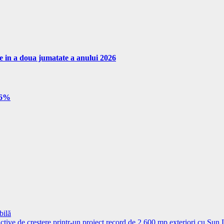
re in a doua jumatate a anului 2026
e 6%
bilă
ctive de creștere printr-un proiect record de 2.600 mp exteriori cu Sun