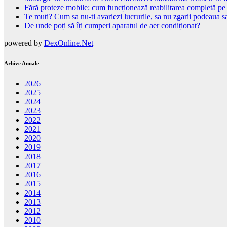
Fără proteze mobile: cum funcționează reabilitarea completă pe
Te muti? Cum sa nu-ti avariezi lucrurile, sa nu zgarii podeaua sa
De unde poți să îți cumperi aparatul de aer condiționat?
powered by
DexOnline.Net
Arhive Anuale
2026
2025
2024
2023
2022
2021
2020
2019
2018
2017
2016
2015
2014
2013
2012
2010