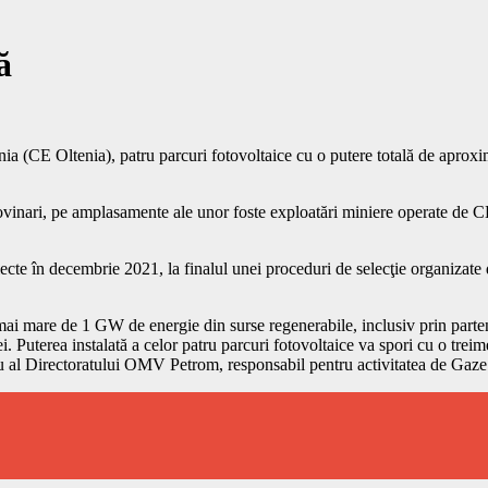
ă
a (CE Oltenia), patru parcuri fotovoltaice cu o putere totală de aproxi
 Rovinari, pe amplasamente ale unor foste exploatări miniere operate de 
te în decembrie 2021, la finalul unei proceduri de selecţie organizate d
ai mare de 1 GW de energie din surse regenerabile, inclusiv prin parte
 Puterea instalată a celor patru parcuri fotovoltaice va spori cu o treime 
 al Directoratului OMV Petrom, responsabil pentru activitatea de Gaze 