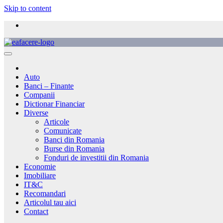
Skip to content
Auto
Banci – Finante
Companii
Dictionar Financiar
Diverse
Articole
Comunicate
Banci din Romania
Burse din Romania
Fonduri de investitii din Romania
Economie
Imobiliare
IT&C
Recomandari
Articolul tau aici
Contact