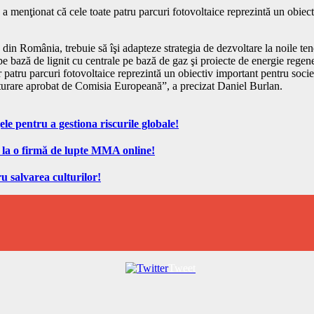
 menţionat că cele toate patru parcuri fotovoltaice reprezintă un obiecti
n România, trebuie să îşi adapteze strategia de dezvoltare la noile tend
pe bază de lignit cu centrale pe bază de gaz şi proiecte de energie regene
u parcuri fotovoltaice reprezintă un obiectiv important pentru societate
cturare aprobat de Comisia Europeană”, a precizat Daniel Burlan.
ele pentru a gestiona riscurile globale!
 la o firmă de lupte MMA online!
u salvarea culturilor!
Tweet