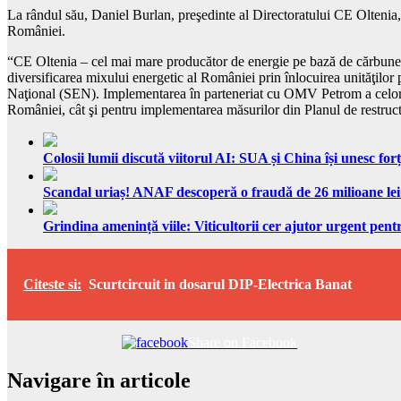
La rândul său, Daniel Burlan, preşedinte al Directoratului CE Oltenia, a
României.
“CE Oltenia – cel mai mare producător de energie pe bază de cărbune di
diversificarea mixului energetic al României prin înlocuirea unităţilor 
Naţional (SEN). Implementarea în parteneriat cu OMV Petrom a celor patr
României, cât şi pentru implementarea măsurilor din Planul de restru
Colosii lumii discută viitorul AI: SUA și China își unesc forț
Scandal uriaș! ANAF descoperă o fraudă de 26 milioane lei
Grindina amenință viile: Viticultorii cer ajutor urgent pentr
Citeste si:
Scurtcircuit in dosarul DIP-Electrica Banat
Share on Facebook
Navigare în articole