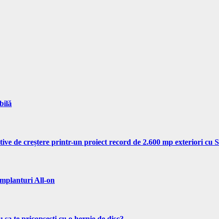
bilă
tive de creștere printr-un proiect record de 2.600 mp exteriori cu
implanturi All-on
 sa te pricopsesti cu o hernie de disc?