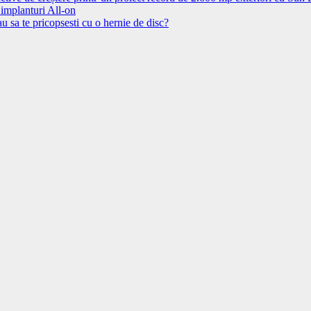
 implanturi All-on
u sa te pricopsesti cu o hernie de disc?