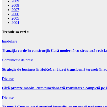
2009
2008
2007
2006
2005
2004
Trebuie sa vezi si:
Imobiliare
Tranziția verde în construcții: Casă modernă cu structură recicla
Comunicate de presa
Strategie de business în HoReCa: Jidvei transformă terasele în ac
Diverse
Fără proteze mobile: cum funcționează reabilitarea completă pe 
Diverse
Te muti? Cum sa nu-ti avariezi lucrurile, sa nu zgarii podeaua sau