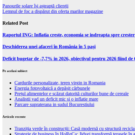
Panourile solare își așteaptă clienții
Lemnul de foc a dispărut din oferta marilor magazine
Related Post
Raportul ING: Inflatia creste, economia se indreapta spre creste
Deschiderea unei afaceri în România în 5 pași
Deficit bugetar de -7,7% in 2026, obiectivul pentru 2026 fiind d
Pe acelasi subiect
Cardurile personalizate, teren virgin in Romania
Energia fotovoltaică a depășit cărbunele
Prețul alimentelor e scăzut datorită culturilor bune de cereale
Analistii vad un deficit mic si o inflatie mare
Parcare supraterana in sudul Bucurestiului
Articole recente
Tranziția verde în construcții: Casă modernă cu structură recicla
Strategie de business în HoReCa: Jidvei transformă terasele în a