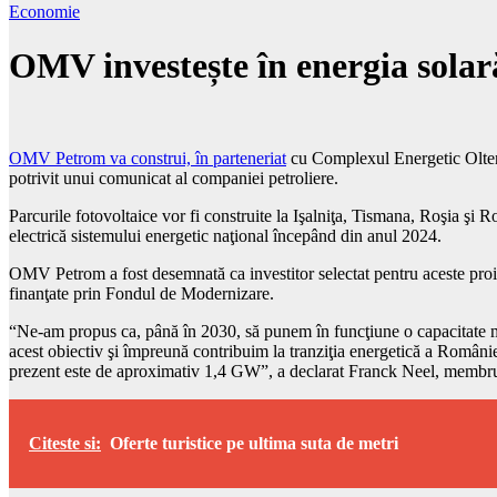
Economie
OMV investește în energia solar
OMV Petrom va construi, în parteneriat
cu Complexul Energetic Olteni
potrivit unui comunicat al companiei petroliere.
Parcurile fotovoltaice vor fi construite la Işalniţa, Tismana, Roşia şi
electrică sistemului energetic naţional începând din anul 2024.
OMV Petrom a fost desemnată ca investitor selectat pentru aceste proiec
finanţate prin Fondul de Modernizare.
“Ne-am propus ca, până în 2030, să punem în funcţiune o capacitate m
acest obiectiv şi împreună contribuim la tranziţia energetică a României.
prezent este de aproximativ 1,4 GW”, a declarat Franck Neel, membru
Citeste si:
Oferte turistice pe ultima suta de metri