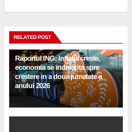
articole
RELATED POST
Raportul ING: Inflatia creste,
economia se indreapta spre
crestere in a doua jumatate a
anului 2026