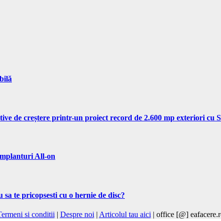
bilă
tive de creștere printr-un proiect record de 2.600 mp exteriori cu
implanturi All-on
 sa te pricopsesti cu o hernie de disc?
ermeni si conditii
|
Despre noi
|
Articolul tau aici
| office [@] eafacere.