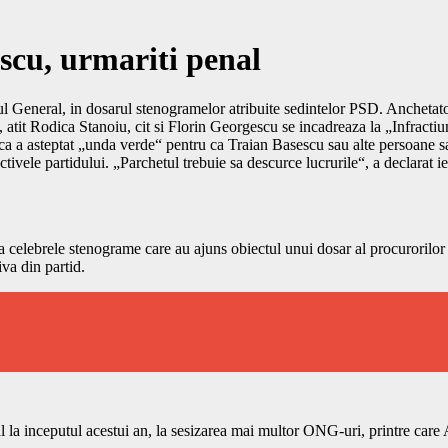
scu, urmariti penal
chetul General, in dosarul stenogramelor atribuite sedintelor PSD. Ancheta
tit Rodica Stanoiu, cit si Florin Georgescu se incadreaza la „Infractiun
 ca a asteptat „unda verde“ pentru ca Traian Basescu sau alte persoane sa
tivele partidului. „Parchetul trebuie sa descurce lucrurile“, a declarat i
celebrele stenograme care au ajuns obiectul unui dosar al procurorilor re
iva din partid.
l la inceputul acestui an, la sesizarea mai multor ONG-uri, printre ca