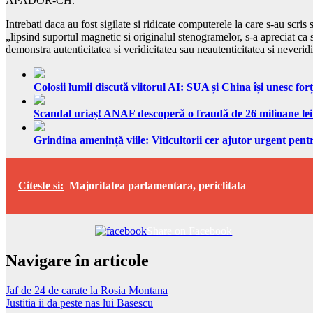
APADOR-CH.
Intrebati daca au fost sigilate si ridicate computerele la care s-au scr
„lipsind suportul magnetic si originalul stenogramelor, s-a apreciat ca 
demonstra autenticitatea si veridicitatea sau neautenticitatea si neverid
Colosii lumii discută viitorul AI: SUA și China își unesc forț
Scandal uriaș! ANAF descoperă o fraudă de 26 milioane lei
Grindina amenință viile: Viticultorii cer ajutor urgent pentr
Citeste si:
Majoritatea parlamentara, periclitata
Share on Facebook
Navigare în articole
Jaf de 24 de carate la Rosia Montana
Justitia ii da peste nas lui Basescu