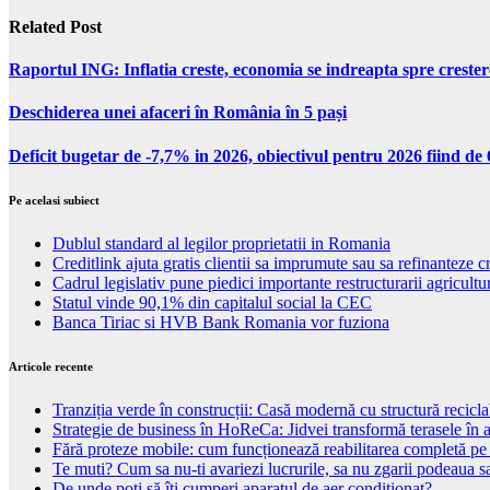
Related Post
Raportul ING: Inflatia creste, economia se indreapta spre creste
Deschiderea unei afaceri în România în 5 pași
Deficit bugetar de -7,7% in 2026, obiectivul pentru 2026 fiind d
Pe acelasi subiect
Dublul standard al legilor proprietatii in Romania
Creditlink ajuta gratis clientii sa imprumute sau sa refinanteze c
Cadrul legislativ pune piedici importante restructurarii agricultur
Statul vinde 90,1% din capitalul social la CEC
Banca Tiriac si HVB Bank Romania vor fuziona
Articole recente
Tranziția verde în construcții: Casă modernă cu structură recicla
Strategie de business în HoReCa: Jidvei transformă terasele în a
Fără proteze mobile: cum funcționează reabilitarea completă pe
Te muti? Cum sa nu-ti avariezi lucrurile, sa nu zgarii podeaua sa
De unde poți să îți cumperi aparatul de aer condiționat?