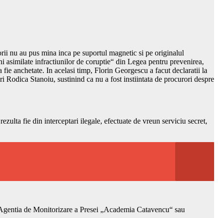
torii nu au pus mina inca pe suportul magnetic si pe originalul
i asimilate infractiunilor de coruptie“ din Legea pentru prevenirea,
 fie anchetate. In acelasi timp, Florin Georgescu a facut declaratii la
eri Rodica Stanoiu, sustinind ca nu a fost instiintata de procurori despre
zulta fie din interceptari ilegale, efectuate de vreun serviciu secret,
re Agentia de Monitorizare a Presei „Academia Catavencu“ sau