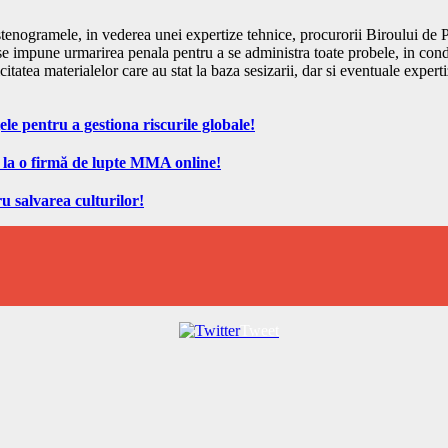
is stenogramele, in vederea unei expertize tehnice, procurorii Biroului d
se impune urmarirea penala pentru a se administra toate probele, in condi
icitatea materialelor care au stat la baza sesizarii, dar si eventuale expe
ele pentru a gestiona riscurile globale!
 la o firmă de lupte MMA online!
u salvarea culturilor!
Tweet