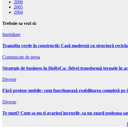
2006
2005
2004
Trebuie sa vezi si:
Imobiliare
Tranziția verde în construcții: Casă modernă cu structură recicla
Comunicate de presa
Strategie de business în HoReCa: Jidvei transformă terasele în ac
Diverse
Fără proteze mobile: cum funcționează reabilitarea completă pe 
Diverse
Te muti? Cum sa nu-ti avariezi lucrurile, sa nu zgarii podeaua sau
T