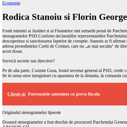
Economie
Rodica Stanoiu si Florin George
Fostii ministri ai Justitiei si ai Finantelor sint urmariti penal de Par
stenogramelor PSD.Conform declaratiilor reprezentantilor Parchetului, a
descoperirea si sanctionarea faptelor de coruptie. Stanoiu ar fi afirmat
adresa presedintelui Curtii de Conturi, care nu „ar mai asculta“ de direc
acest dosar.
Servicii secrete sau directive?
Pe de alta parte, Cozmin Gusa, fostul secretar general al PSD, crede ca 
fie in urma unor inregistrari cu aparatura de la distanta, la comanda cu
Citeste si:
Patronatele ameninta cu greva fiscala
Originalul stenogramelor lipseste
Dosarul stenogramelor a fost deschis de procurorii Parchetului Genera