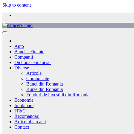
Skip to content
Auto
Banci – Finante
Companii
Dictionar Financiar
Diverse
Articole
Comunicate
Banci din Romania
Burse din Romania
Fonduri de investitii din Romania
Economie
Imobiliare
IT&C
Recomandari
Articolul tau aici
Contact