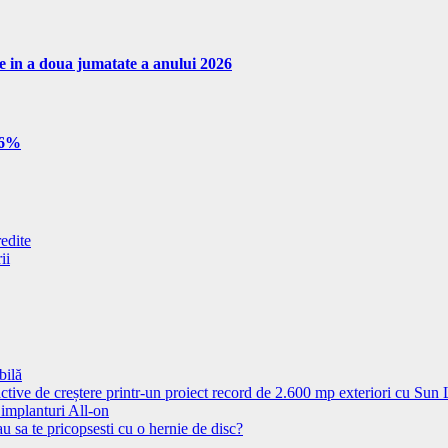
re in a doua jumatate a anului 2026
e 6%
redite
ii
bilă
ctive de creștere printr-un proiect record de 2.600 mp exteriori cu Sun
 implanturi All-on
u sa te pricopsesti cu o hernie de disc?