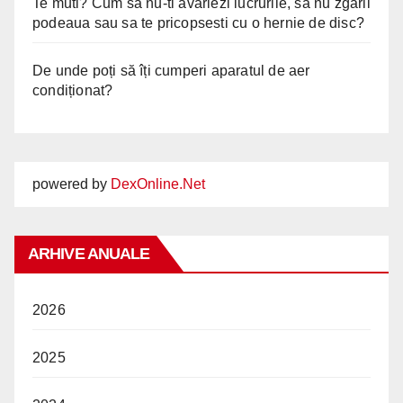
Te muti? Cum sa nu-ti avariezi lucrurile, sa nu zgarii
podeaua sau sa te pricopsesti cu o hernie de disc?
De unde poți să îți cumperi aparatul de aer
condiționat?
powered by
DexOnline.Net
ARHIVE ANUALE
2026
2025