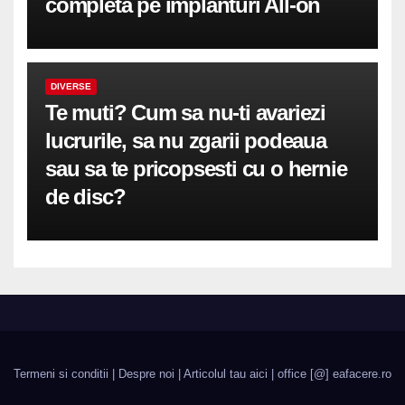
completă pe implanturi All-on
DIVERSE
Te muti? Cum sa nu-ti avariezi
lucrurile, sa nu zgarii podeaua
sau sa te pricopsesti cu o hernie
de disc?
Termeni si conditii
|
Despre noi
|
Articolul tau aici
| office [@] eafacere.ro