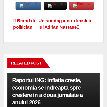
Navigare
Brand de
Un sondaj pentru linistea
politician
lui Adrian Nastase
în
articole
RELATED POST
Raportul ING: Inflatia creste,
economia se indreapta spre
crestere in a doua jumatate a
anului 2026