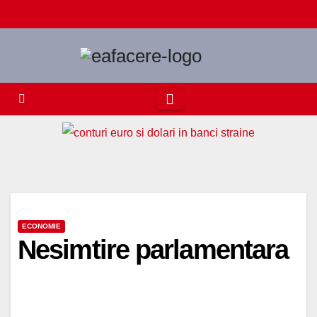
Skip
to
content
ECONOMIE
Nesimtire parlamentara