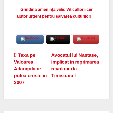
Grindina amenință viile: Viticultorii cer
ajutor urgent pentru salvarea culturilor!
Navigare
Taxa pe
Avocatul lui Nastase,
Valoarea
implicat in reprimarea
în
Adaugata ar
revolutiei la
articole
putea creste in
Timisoara
2007