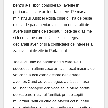
pentru a-si spori considerabil averile in
perioada in care au fost la putere. Pe masa
ministrului Justitiei exista chiar o lista de peste
o suta de parlamentari ale caror declaratii de
avere sunt pline de stersaturi, pete de grasime
si locuri albe care le fac ilizibile. Legea
declararii averilor si a conflictelor de interese a
zabovit ani de zile in Parlament.
Toate valurile de parlamentari care s-au
succedat in ultimii zece ani au inecat masina de
vot cand a fost vorba despre declararea
averilor. Cand au votat legea, au facut in asa
fel, incat pasajele echivoce sa le ofere portite
de scapare in sanul familiei, printre copiii
miliardari, sotii cu cifre de afaceri cat bugetul
unui minister sau matusi venite cu papornite de