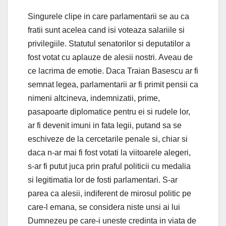
Singurele clipe in care parlamentarii se au ca
fratii sunt acelea cand isi voteaza salariile si
privilegiile. Statutul senatorilor si deputatilor a
fost votat cu aplauze de alesii nostri. Aveau de
ce lacrima de emotie. Daca Traian Basescu ar fi
semnat legea, parlamentarii ar fi primit pensii ca
nimeni altcineva, indemnizatii, prime,
pasapoarte diplomatice pentru ei si rudele lor,
ar fi devenit imuni in fata legii, putand sa se
eschiveze de la cercetarile penale si, chiar si
daca n-ar mai fi fost votati la viitoarele alegeri,
s-ar fi putut juca prin praful politicii cu medalia
si legitimatia lor de fosti parlamentari. S-ar
parea ca alesii, indiferent de mirosul politic pe
care-l emana, se considera niste unsi ai lui
Dumnezeu pe care-i uneste credinta in viata de