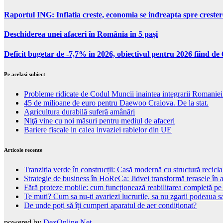
Raportul ING: Inflatia creste, economia se indreapta spre creste
Deschiderea unei afaceri în România în 5 pași
Deficit bugetar de -7,7% in 2026, obiectivul pentru 2026 fiind d
Pe acelasi subiect
Probleme ridicate de Codul Muncii inaintea integrarii Romanie
45 de milioane de euro pentru Daewoo Craiova. De la stat.
Agricultura durabilă suferă amânări
Niţă vine cu noi măsuri pentru mediul de afaceri
Bariere fiscale in calea invaziei rablelor din UE
Articole recente
Tranziția verde în construcții: Casă modernă cu structură recicla
Strategie de business în HoReCa: Jidvei transformă terasele în a
Fără proteze mobile: cum funcționează reabilitarea completă pe
Te muti? Cum sa nu-ti avariezi lucrurile, sa nu zgarii podeaua sa
De unde poți să îți cumperi aparatul de aer condiționat?
powered by
DexOnline.Net