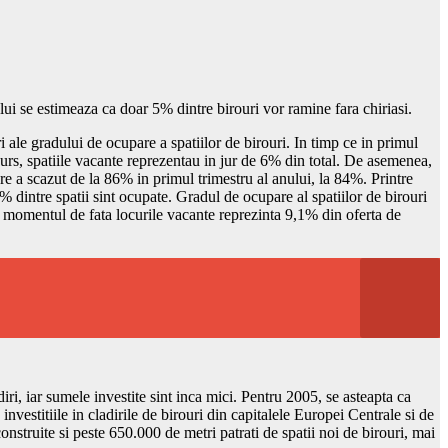
ui se estimeaza ca doar 5% dintre birouri vor ramine fara chiriasi.
 ale gradului de ocupare a spatiilor de birouri. In timp ce in primul
n curs, spatiile vacante reprezentau in jur de 6% din total. De asemenea,
e a scazut de la 86% in primul trimestru al anului, la 84%. Printre
 dintre spatii sint ocupate. Gradul de ocupare al spatiilor de birouri
 in momentul de fata locurile vacante reprezinta 9,1% din oferta de
iri, iar sumele investite sint inca mici. Pentru 2005, se asteapta ca
investitiile in cladirile de birouri din capitalele Europei Centrale si de
onstruite si peste 650.000 de metri patrati de spatii noi de birouri, mai