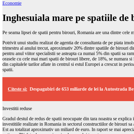
Economie
Inghesuiala mare pe spatiile de 
Pe seama lipsei de spatii pentru birouri, Romania are una dintre cele m
Potrivit unui studiu realizat de agentia de consultanta de pe piata imob
trimestru al anului trecut, aproximativ 20% dintre spatiile de birouri din
pentru anul viitor specialistii se asteapta ca numai 5% din spatii sa r
orasele cu cele mai mari spatii de birouri libere, de 18%, se numara si
din capitalele tarilor aflate in centrul si estul Europei a crescut in p
spatii.
Citeste si:
Despagubiri de 653 miliarde de lei la Autostrada Be
Investitii reduse
Gradul destul de redus de spatii neocupate din tara noastra se explica i
investitiile realizate in Romania in sectorul constructiilor de birouri sa
Est au totalizat aproximativ un miliard de euro. In raport se mai apreci