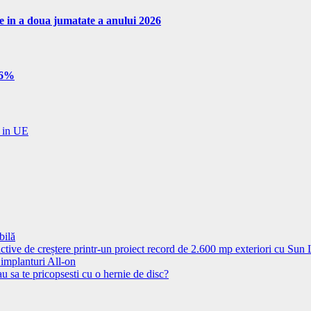
re in a doua jumatate a anului 2026
e 6%
i in UE
bilă
ctive de creștere printr-un proiect record de 2.600 mp exteriori cu Sun
 implanturi All-on
u sa te pricopsesti cu o hernie de disc?