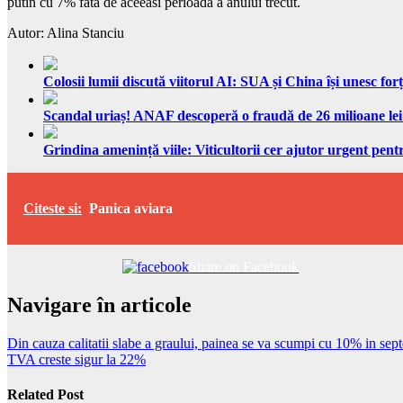
putin cu 7% fata de aceeasi perioada a anului trecut.
Autor: Alina Stanciu
Colosii lumii discută viitorul AI: SUA și China își unesc forț
Scandal uriaș! ANAF descoperă o fraudă de 26 milioane lei
Grindina amenință viile: Viticultorii cer ajutor urgent pentr
Citeste si:
Panica aviara
Share on Facebook
Navigare în articole
Din cauza calitatii slabe a graului, painea se va scumpi cu 10% in sep
TVA creste sigur la 22%
Related Post