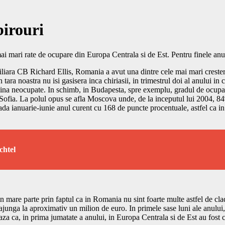
birouri
ai mari rate de ocupare din Europa Centrala si de Est. Pentru finele anul
iliara CB Richard Ellis, Romania a avut una dintre cele mai mari cresteri
 tara noastra nu isi gasisera inca chiriasii, in trimestrul doi al anului i
amina neocupate. In schimb, in Budapesta, spre exemplu, gradul de ocupar
 Sofia. La polul opus se afla Moscova unde, de la inceputul lui 2004, 84%
erioada ianuarie-iunie anul curent cu 168 de puncte procentuale, astfel ca
chtel
n mare parte prin faptul ca in Romania nu sint foarte multe astfel de clad
 ajunga la aproximativ un milion de euro. In primele sase luni ale anului, 
aza ca, in prima jumatate a anului, in Europa Centrala si de Est au fost c