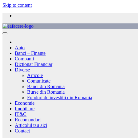
Skip to content
Auto
Banci – Finante
Companii
Dictionar Financiar
Diverse
Articole
Comunicate
Banci din Romania
Burse din Romania
Fonduri de investitii din Romania
Economie
Imobiliare
IT&C
Recomandari
Articolul tau aici
Contact