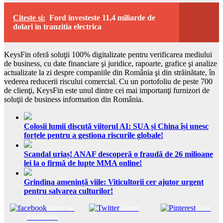
Citeste si:
Ford investeste 11,4 miliarde de
dolari in tranzitia electrica
KeysFin oferă soluţii 100% digitalizate pentru verificarea mediului
de business, cu date financiare şi juridice, rapoarte, grafice şi analize
actualizate la zi despre companiile din România şi din străinătate, în
vederea reducerii riscului comercial. Cu un portofoliu de peste 700
de clienţi, KeysFin este unul dintre cei mai importanţi furnizori de
soluţii de business information din România.
Colosii lumii discută viitorul AI: SUA și China își unesc
forțele pentru a gestiona riscurile globale!
Scandal uriaș! ANAF descoperă o fraudă de 26 milioane
lei la o firmă de lupte MMA online!
Grindina amenință viile: Viticultorii cer ajutor urgent
pentru salvarea culturilor!
Share on
Tweet
Save
Facebook