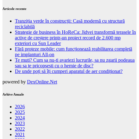
Articole recente
Tranziția verde în construcții: Casă modernă cu structură
reciclabilă
Strategie de business în HoReCa: Jidvei transformă terasele în
active de creștere printr-un proiect record de 2.600 mp
exteriori cu Sun Leader
Fără proteze mobile: cum funcționează reabilitarea completă
pe implanturi All-on
Te muti? Cum sa nu-ti avariezi lucrurile, sa nu zgarii podeaua
sau sa te pricopsesti cu o hernie de disc?
De unde poți să îți cumperi aparatul de aer condiționat?
powered by
DexOnline.Net
Arhive Anuale
2026
2025
2024
2023
2022
2021