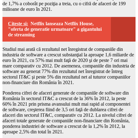
de 1,7% a coborât pe poziţia a treia, cu o cifră de afaceri de 199
milioane de euro în 2021.
Citeste si:
Netflix lanseaza Netflix House,
"oferta de generatie urmatoare" a gigantului
de streaming
Studiul mai arată că rezultatul net înregistrat de companiile din
industria de software a crescut substanţial la aproape 1,6 miliarde de
euro în 2021, cu 57% mai mult faţă de 2020 şi de peste 7 ori mai
mare comparativ cu 2012. De asemenea, companiile din industria de
software au generat 77% din rezultatul net înregistrat de întreg
sectorul IT&C şi peste 5% din rezultatul net al tuturor companiilor
non-financiare din România în 2021.
Ponderea cifrei de afaceri generate de companiile de software din
România în sectorul IT&C a crescut de la 36% în 2012, la peste
60% în 2021 prin prisma avansului mult mai rapid al componentei
de software, creşterea fiind de 3,5 ori faţă de dublarea cifrei de
afaceri din sectorul IT&C, comparativ cu 2012. La nivelul cifrei de
afaceri totale generate de companiile non-financiare din România,
ponderea industriei de software a crescut de la 1,2% în 2012, la
aproape 2,5% din total în 2021.