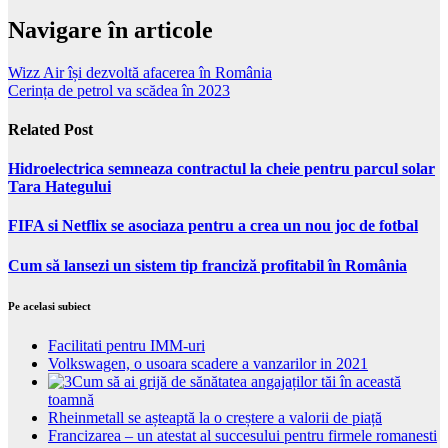
Navigare în articole
Wizz Air își dezvoltă afacerea în România
Cerința de petrol va scădea în 2023
Related Post
Hidroelectrica semneaza contractul la cheie pentru parcul solar
Tara Hategului
FIFA si Netflix se asociaza pentru a crea un nou joc de fotbal
Cum să lansezi un sistem tip franciză profitabil în România
Pe acelasi subiect
Facilitati pentru IMM-uri
Volkswagen, o usoara scadere a vanzarilor in 2021
Cum să ai grijă de sănătatea angajaților tăi în această
toamnă
Rheinmetall se așteaptă la o creștere a valorii de piață
Francizarea – un atestat al succesului pentru firmele romanesti