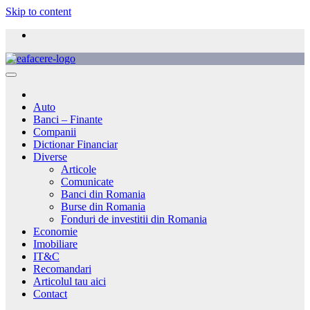
Skip to content
Auto
Banci – Finante
Companii
Dictionar Financiar
Diverse
Articole
Comunicate
Banci din Romania
Burse din Romania
Fonduri de investitii din Romania
Economie
Imobiliare
IT&C
Recomandari
Articolul tau aici
Contact