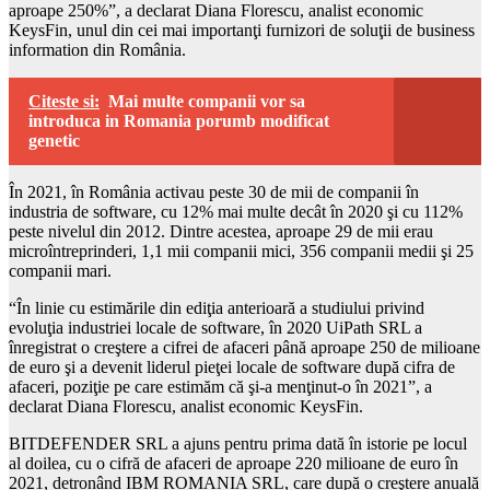
aproape 250%”, a declarat Diana Florescu, analist economic
KeysFin, unul din cei mai importanţi furnizori de soluţii de business
information din România.
Citeste si:
Mai multe companii vor sa
introduca in Romania porumb modificat
genetic
În 2021, în România activau peste 30 de mii de companii în
industria de software, cu 12% mai multe decât în 2020 şi cu 112%
peste nivelul din 2012. Dintre acestea, aproape 29 de mii erau
microîntreprinderi, 1,1 mii companii mici, 356 companii medii şi 25
companii mari.
“În linie cu estimările din ediţia anterioară a studiului privind
evoluţia industriei locale de software, în 2020 UiPath SRL a
înregistrat o creştere a cifrei de afaceri până aproape 250 de milioane
de euro şi a devenit liderul pieţei locale de software după cifra de
afaceri, poziţie pe care estimăm că şi-a menţinut-o în 2021”, a
declarat Diana Florescu, analist economic KeysFin.
BITDEFENDER SRL a ajuns pentru prima dată în istorie pe locul
al doilea, cu o cifră de afaceri de aproape 220 milioane de euro în
2021, detronând IBM ROMANIA SRL, care după o creştere anuală