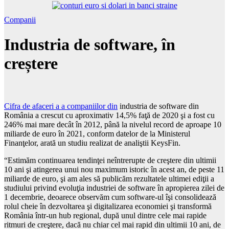
Companii
Industria de software, în
creștere
Cifra de afaceri a a companiilor din
industria de software din
România a crescut cu aproximativ 14,5% faţă de 2020 şi a fost cu
246% mai mare decât în 2012, până la nivelul record de aproape 10
miliarde de euro în 2021, conform datelor de la Ministerul
Finanţelor, arată un studiu realizat de analiştii KeysFin.
“Estimăm continuarea tendinţei neîntrerupte de creştere din ultimii
10 ani şi atingerea unui nou maximum istoric în acest an, de peste 11
miliarde de euro, şi am ales să publicăm rezultatele ultimei ediţii a
studiului privind evoluţia industriei de software în apropierea zilei de
1 decembrie, deoarece observăm cum software-ul îşi consolidează
rolul cheie în dezvoltarea şi digitalizarea economiei şi transformă
România într-un hub regional, după unul dintre cele mai rapide
ritmuri de creştere, dacă nu chiar cel mai rapid din ultimii 10 ani, de