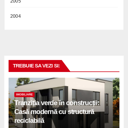
2005
2004
TREBUIE SA VEZI SI:
IMOBILIARE
Tranziția verde în construcții:
Casă modernă cu structură
reciclabilă