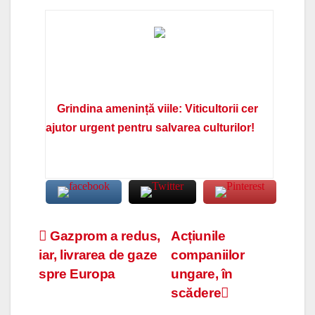
Grindina amenință viile: Viticultorii cer
ajutor urgent pentru salvarea culturilor!
Navigare
Gazprom a redus,
Acțiunile
iar, livrarea de gaze
companiilor
în
spre Europa
ungare, în
articole
scădere