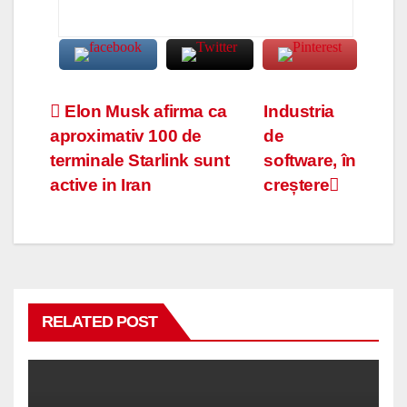
Navigare
Elon Musk afirma ca
Industria
aproximativ 100 de
de
în
terminale Starlink sunt
software, în
articole
active in Iran
creștere
RELATED POST