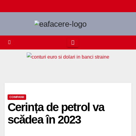
Skip
to
content
COMPANII
Cerința de petrol va
scădea în 2023