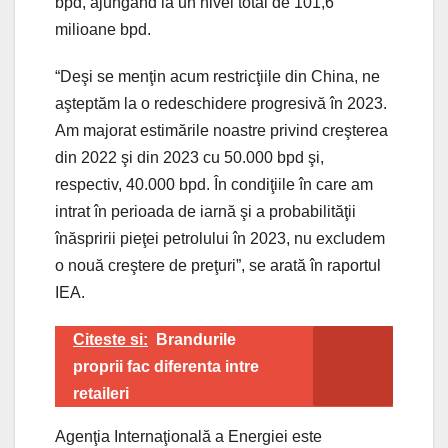
bpd, ajungând la un nivel total de 101,6
milioane bpd.
“Deşi se menţin acum restricţiile din China, ne
aşteptăm la o redeschidere progresivă în 2023.
Am majorat estimările noastre privind creşterea
din 2022 şi din 2023 cu 50.000 bpd şi,
respectiv, 40.000 bpd. În condiţiile în care am
intrat în perioada de iarnă şi a probabilităţii
înăspririi pieţei petrolului în 2023, nu excludem
o nouă creştere de preţuri”, se arată în raportul
IEA.
Citeste si:
Brandurile
proprii fac diferenta intre
retaileri
Agenţia Internaţională a Energiei este