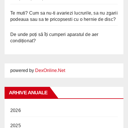
Te muti? Cum sa nu-ti avariezi lucrurile, sa nu zgarii
podeaua sau sa te pricopsesti cu o hernie de disc?
De unde poți să îți cumperi aparatul de aer
condiționat?
powered by
DexOnline.Net
ARHIVE ANUALE
2026
2025