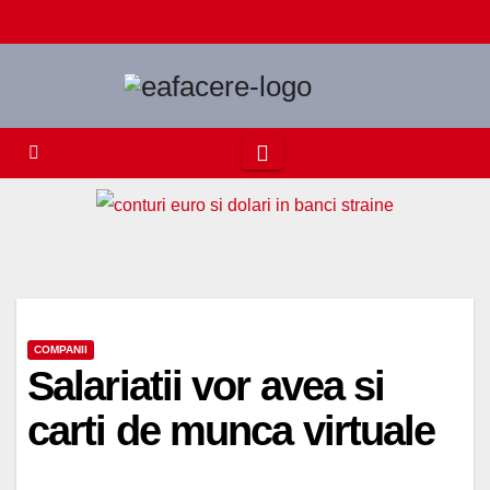
Skip
to
content
COMPANII
Salariatii vor avea si
carti de munca virtuale