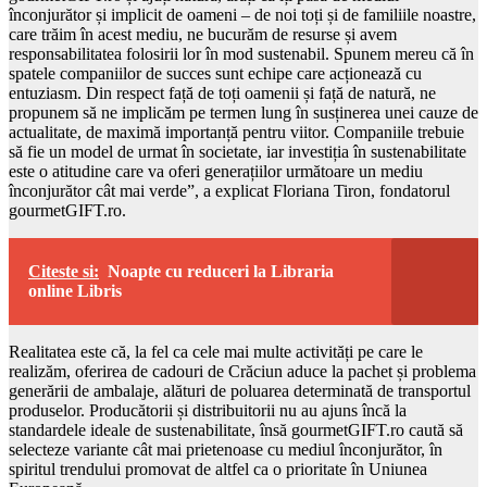
înconjurător și implicit de oameni – de noi toți și de familiile noastre,
care trăim în acest mediu, ne bucurăm de resurse și avem
responsabilitatea folosirii lor în mod sustenabil. Spunem mereu că în
spatele companiilor de succes sunt echipe care acționează cu
entuziasm. Din respect față de toți oamenii și față de natură, ne
propunem să ne implicăm pe termen lung în susținerea unei cauze de
actualitate, de maximă importanță pentru viitor. Companiile trebuie
să fie un model de urmat în societate, iar investiția în sustenabilitate
este o atitudine care va oferi generațiilor următoare un mediu
înconjurător cât mai verde”, a explicat Floriana Tiron, fondatorul
gourmetGIFT.ro.
Citeste si:
Noapte cu reduceri la Libraria
online Libris
Realitatea este că, la fel ca cele mai multe activități pe care le
realizăm, oferirea de cadouri de Crăciun aduce la pachet și problema
generării de ambalaje, alături de poluarea determinată de transportul
produselor. Producătorii și distribuitorii nu au ajuns încă la
standardele ideale de sustenabilitate, însă gourmetGIFT.ro caută să
selecteze variante cât mai prietenoase cu mediul înconjurător, în
spiritul trendului promovat de altfel ca o prioritate în Uniunea