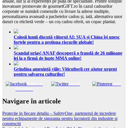
anuale, dar și al experienței pe piața de specialitate. Printre soluțiile
inovatoare promovate de gourmetGIFT.ro în cazul cadourilor
corporate se numără comenzile cu livrare la adrese multiple,
personalizarea avansată a pachetelor cadou și, iată, alternativa unor
daruri cu etichetă verde – un coș cadou oferit, un copac plantat.
Colosii lumii discută viitorul AI: SUA și China își unesc
forțele pentru a gestiona riscurile globale!
Scandal uriaș! ANAF descoperă o fraudă de 26 milioane
lei la o firmă de lupte MMA online!
Grindina amenință viile: Viticultorii cer ajutor urgent
pentru salvarea culturilor!
Share on
Tweet
Save
Facebook
Navigare în articole
Protectie in fiecare detaliu – SafetyOne, partenerul de incredere
pentru echipamente de siguranta pentru lucratorii din industrie si
constructii