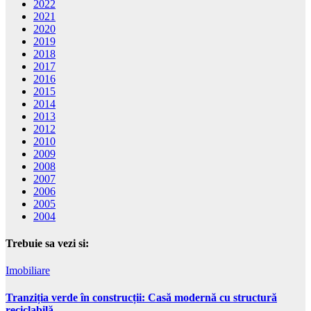
2022
2021
2020
2019
2018
2017
2016
2015
2014
2013
2012
2010
2009
2008
2007
2006
2005
2004
Trebuie sa vezi si:
Imobiliare
Tranziția verde în construcții: Casă modernă cu structură
reciclabilă