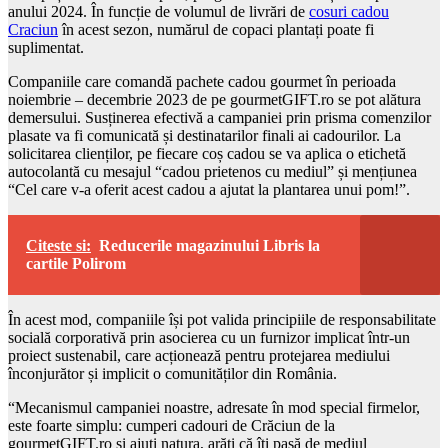
anului 2024. În funcție de volumul de livrări de
cosuri cadou
Craciun
în acest sezon, numărul de copaci plantați poate fi
suplimentat.
Companiile care comandă pachete cadou gourmet în perioada
noiembrie – decembrie 2023 de pe gourmetGIFT.ro se pot alătura
demersului. Susținerea efectivă a campaniei prin prisma comenzilor
plasate va fi comunicată și destinatarilor finali ai cadourilor. La
solicitarea clienților, pe fiecare coș cadou se va aplica o etichetă
autocolantă cu mesajul “cadou prietenos cu mediul” și mențiunea
“Cel care v-a oferit acest cadou a ajutat la plantarea unui pom!”.
Citeste si:
Reducerile magazinului Libris la
cartile Polirom
În acest mod, companiile își pot valida principiile de responsabilitate
socială corporativă prin asocierea cu un furnizor implicat într-un
proiect sustenabil, care acționează pentru protejarea mediului
înconjurător și implicit o comunităților din România.
“Mecanismul campaniei noastre, adresate în mod special firmelor,
este foarte simplu: cumperi cadouri de Crăciun de la
gourmetGIFT.ro și ajuți natura, arăți că îți pasă de mediul