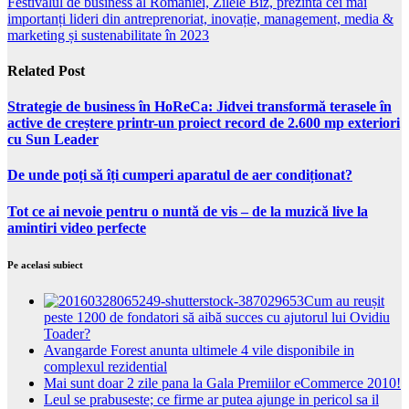
Festivalul de business al României, Zilele Biz, prezintă cei mai
importanți lideri din antreprenoriat, inovație, management, media &
marketing și sustenabilitate în 2023
Related Post
Strategie de business în HoReCa: Jidvei transformă terasele în
active de creștere printr-un proiect record de 2.600 mp exteriori
cu Sun Leader
De unde poți să îți cumperi aparatul de aer condiționat?
Tot ce ai nevoie pentru o nuntă de vis – de la muzică live la
amintiri video perfecte
Pe acelasi subiect
Cum au reușit
peste 1200 de fondatori să aibă succes cu ajutorul lui Ovidiu
Toader?
Avangarde Forest anunta ultimele 4 vile disponibile in
complexul rezidential
Mai sunt doar 2 zile pana la Gala Premiilor eCommerce 2010!
Leul se prabuseste; ce firme ar putea ajunge in pericol sa il