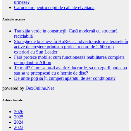
urmeze?
Carucioare pentru copii de calitate elvetiana
Articole recente
Tranziția verde în construcții: Casă modernă cu structură
reciclabilă
Strategie de business în HoReCa: Jidvei transformă terasele în
active de creștere printr-un proiect record de 2.600 mp
exteriori cu Sun Leader
Fără proteze mobile: cum funcționează reabilitarea completă
pe implanturi All-on
Te muti? Cum sa nu-ti avariezi lucrurile, sa nu zgarii podeaua
sau sa te pricopsesti cu o hernie de disc?
De unde poți să îți cumperi aparatul de aer condiționat?
powered by
DexOnline.Net
Arhive Anuale
2026
2025
2024
2023