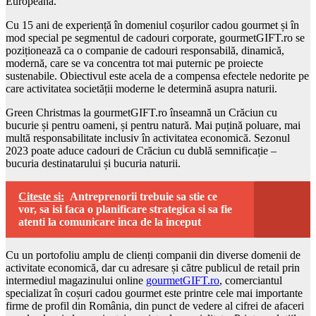
Europeană.
Cu 15 ani de experiență în domeniul coșurilor cadou gourmet și în
mod special pe segmentul de cadouri corporate, gourmetGIFT.ro se
poziționează ca o companie de cadouri responsabilă, dinamică,
modernă, care se va concentra tot mai puternic pe proiecte
sustenabile. Obiectivul este acela de a compensa efectele nedorite pe
care activitatea societății moderne le determină asupra naturii.
Green Christmas la gourmetGIFT.ro înseamnă un Crăciun cu
bucurie și pentru oameni, și pentru natură. Mai puțină poluare, mai
multă responsabilitate inclusiv în activitatea economică. Sezonul
2023 poate aduce cadouri de Crăciun cu dublă semnificație –
bucuria destinatarului și bucuria naturii.
Citeste si:
Antreprenorii trebuie sa stie ce
vor, sa isi faca o planificare strategica si sa fie
atenti la comunicare inca de la inceput
Cu un portofoliu amplu de clienți companii din diverse domenii de
activitate economică, dar cu adresare și către publicul de retail prin
intermediul magazinului online
gourmetGIFT.ro
, comerciantul
specializat în coșuri cadou gourmet este printre cele mai importante
firme de profil din România, din punct de vedere al cifrei de afaceri