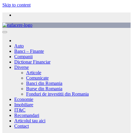
Skip to content
Auto
Banci – Finante
Companii
Dictionar Financiar
Diverse
Articole
Comunicate
Banci din Romania
Burse din Romania
Fonduri de investitii din Romania
Economie
Imobiliare
IT&C
Recomandari
Articolul tau aici
Contact