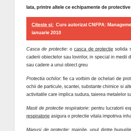
Iata, printre altele ce echipamente de protectiv
Citeste si:
Curs autorizat CNFPA: Management
ianuarie 2010
Casca de protectie
: o
casca de protectie
solida s
caderii obiectelor sau lovirilor, in special in medii
sau cadere a unui obiect greu
Protectia ochilor
: fie ca vorbim de ochelari de pro
ochii de particule, scantei, substante chimice si alt
activitatile care implica sudura, taierea metalelor 
Masti de protectie respiratorie
: pentru lucratorii e
respiratorie
asigura o protectie vitala impotriva inha
Manusi de protectie
: mainile, unul dintre bunuri