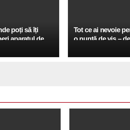
de poți să îți
Tot ce ai nevoie pe
ri aparatul de
o nuntă de vis – de
ondiționat?
muzică live la amint
video perfecte