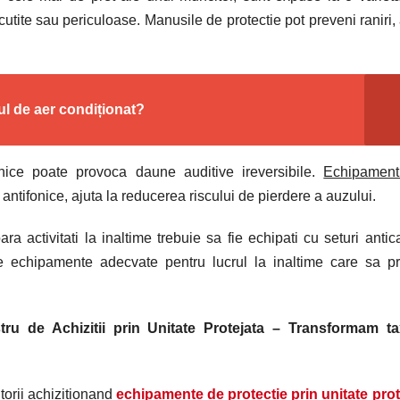
utite sau periculoase. Manusile de protectie pot preveni raniri, 
ul de aer condiționat?
ice poate provoca daune auditive ireversibile.
Echipament
 antifonice, ajuta la reducerea riscului de pierdere a auzului.
ara activitati la inaltime trebuie sa fie echipati cu seturi antic
te echipamente adecvate pentru lucrul la inaltime care sa p
stru de Achizitii prin Unitate Protejata – Transformam ta
torii achizitionand
echipamente de protectie prin unitate prot