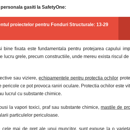
e personala gasiti la SafetyOne:
ul proiectelor pentru Fonduri Structurale: 13-29
i bine fixata este fundamentala pentru protejarea capului imp
 de lucru grele, precum constructiile, unde mereu exista riscul de 
tective sau viziere,
echipamentele pentru protectia ochilor
prote
e pericole ce pot provoca raniri oculare. Protectia ochilor este vit
sau lucrul cu substante chimice.
xpusi la vapori toxici, praf sau substante chimice,
mastile de pro
larii particulelor periculoase.
le cele mai de pret ale unui muncitor, sunt expuse la o variet