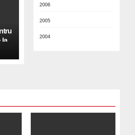
2006
2005
ntru
2004
 la
iri