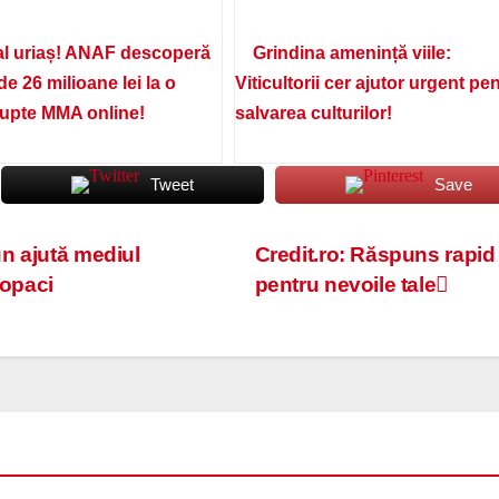
l uriaș! ANAF descoperă
Grindina amenință viile:
de 26 milioane lei la o
Viticultorii cer ajutor urgent pe
lupte MMA online!
salvarea culturilor!
Tweet
Save
n ajută mediul
Credit.ro: Răspuns rapid
copaci
pentru nevoile tale