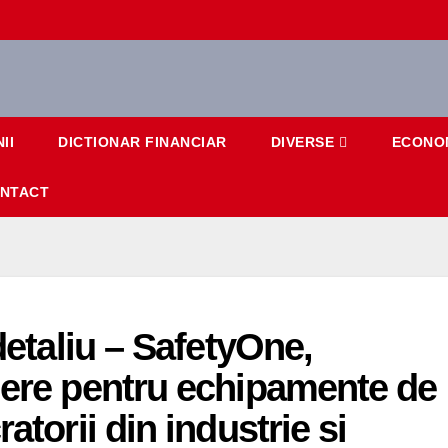
II
DICTIONAR FINANCIAR
DIVERSE
ECONO
NTACT
detaliu – SafetyOne,
dere pentru echipamente de
atorii din industrie si