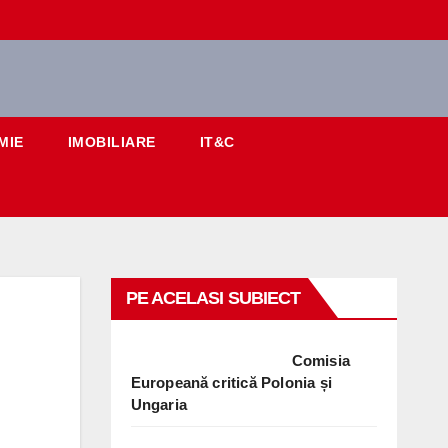
MIE
IMOBILIARE
IT&C
PE ACELASI SUBIECT
Comisia
Europeană critică Polonia și
Ungaria