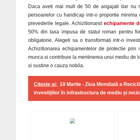
Daca aveti mai mult de 50 de angajati dar nu reu
persoanelor cu handicap intr-o proportie minima d
prevederile legale. Achizitionand
echipamente de
50% din taxa impusa de statul roman pentru fon
obligatorie. Alegeti sa o transformati intr-o inve
Achizitionarea echipamentelor de protectie prin i
munca si contribuie la mentinerea unui mediu de lucr
si sustine o cauza nobila.
Citeste si:
18 Martie - Ziua Mondială a Recic
investițiilor în infrastructura de mediu și reci