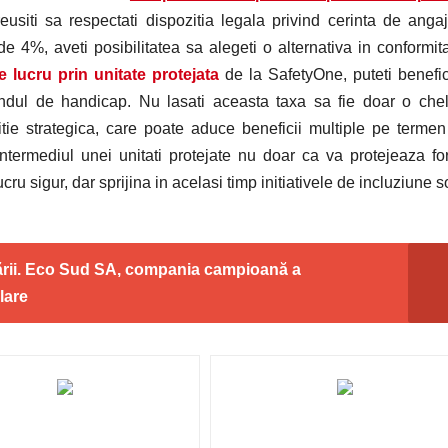
siti sa respectati dispozitia legala privind cerinta de anga
e 4%, aveti posibilitatea sa alegeti o alternativa in conformit
 lucru prin unitate protejata
de la SafetyOne, puteti benefi
dul de handicap. Nu lasati aceasta taxa sa fie doar o chel
stitie strategica, care poate aduce beneficii multiple pe termen
ntermediul unei unitati protejate nu doar ca va protejeaza fo
u sigur, dar sprijina in acelasi timp initiativele de incluziune s
lării. Eco Sud SA, compania campioană a
clare