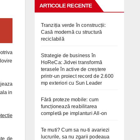
ARTICOLE RECENTE
Tranziția verde în construcții:
Casă modernă cu structură
reciclabilă
otriva
Strategie de business în
lovire
HoReCa: Jidvei transformă
terasele în active de creștere
printr-un proiect record de 2.600
mp exteriori cu Sun Leader
jeaza
ala in
Fără proteze mobile: cum
funcționează reabilitarea
completă pe implanturi All-on
tectie
Te muti? Cum sa nu-ti avariezi
lucrurile, sa nu zgarii podeaua
ate de