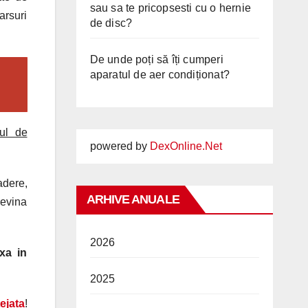
sau sa te pricopsesti cu o hernie
arsuri
de disc?
De unde poți să îți cumperi
aparatul de aer condiționat?
ul de
powered by
DexOnline.Net
adere,
ARHIVE ANUALE
revina
2026
xa in
2025
ejata
!