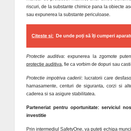
riscuri, de la substante chimice pana la obiecte asc
sau expunerea la substante periculoase.
Citeste si:
De unde poți să îți cumperi aparat
Protectie auditiva
: expunerea la zgomote putern
protectie auditiva
, fie ca vorbim de dopuri sau casti
Protectie impotriva caderii
: lucratorii care desfaso
harnasamente, centuri de siguranta, corzi si al
caderea si sa asigure stabilitatea.
Parteneriat pentru oportunitate: serviciul no
investitie
Prin intermediul SafetyOne, va puteti echipa munci