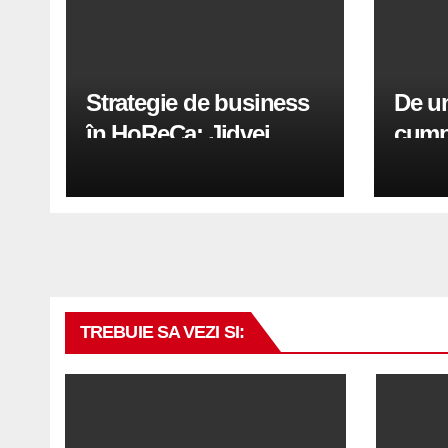
Strategie de business
De un
în HoReCa: Jidvei
cumpe
transformă terasele în
aer c
active de creștere
printr-un proiect
record de 2.600 mp
exteriori cu Sun
Leader
TREBUIE SA VEZI SI: