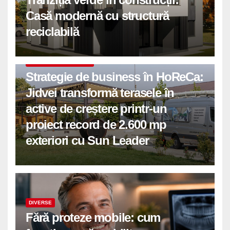
Casă modernă cu structură
reciclabilă
COMUNICATE DE PRESA
Strategie de business în HoReCa:
Jidvei transformă terasele în
active de creștere printr-un
proiect record de 2.600 mp
exteriori cu Sun Leader
DIVERSE
Fără proteze mobile: cum