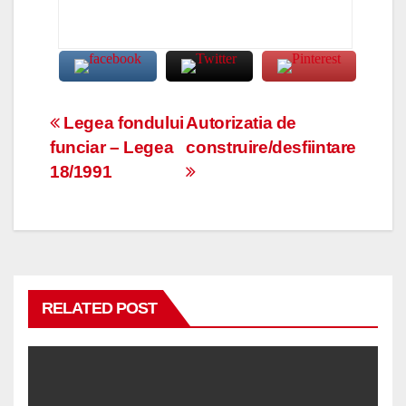
Navigare
Legea fondului
Autorizatia de
funciar – Legea
construire/desfiintare
în
18/1991
articole
RELATED POST