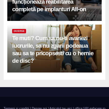
funcționează reabilitarea
completă pe implanturi All-on
DIVERSE
Te muti? Cum sa nu-ti avariezi
lucrurile, sa nu zgarii podeaua
sau sa te pricopsesti cu o hernie
de disc?
Termeni si conditii
|
Despre noi
|
Articolul tau aici
| office [@] eafacere.ro