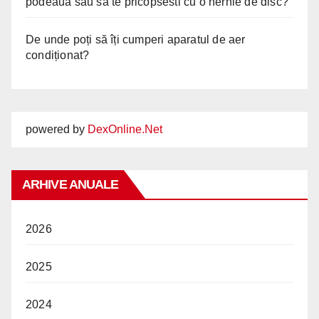
podeaua sau sa te pricopsesti cu o hernie de disc?
De unde poți să îți cumperi aparatul de aer
condiționat?
powered by
DexOnline.Net
ARHIVE ANUALE
2026
2025
2024