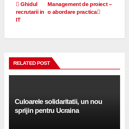
Navigare
Ghidul
Management de proiect –
recrutarii in
o abordare practica
în
IT
articole
RELATED POST
Culoarele solidaritatii, un nou
sprijin pentru Ucraina