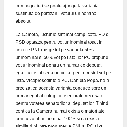
prin negocieri se poate ajunge la varianta
sustinuta de partizanii votului uninominal
absolut.
La Camera, lucrurile sint mai complicate. PD si
PSD opteaza pentru vot uninominal total, in
timp ce PNL merge tot pe varianta 50%
uninominal si 50% vot pe lista, iar PC propune
vot uninominal pentru un numar de deputati
egal cu cel al senatorilor, iar pentru restul vot pe
lista. Vicepresedintele PC, Daniela Popa, ne-a
precizat ca aceasta varianta conduce spre un
numar egal al colegiilor electorale necesare
pentru votarea senatorilor si deputatilor. Tinind
cont ca la Camera nu mai exista o majoritate
pentru votul uninominal 100% si ca exista
similitudini intre propunerile PNL si PC si cu