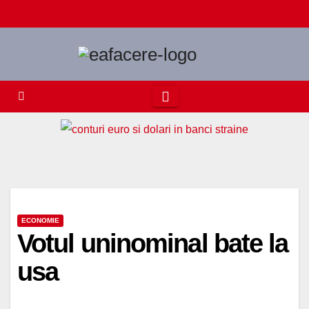
Skip
to
content
ECONOMIE
Votul uninominal bate la
usa