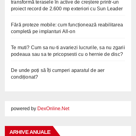
transformă terasele în active de creștere printr-un
proiect record de 2.600 mp exteriori cu Sun Leader
Fără proteze mobile: cum funcționează reabilitarea
completă pe implanturi All-on
Te muti? Cum sa nu-ti avariezi lucrurile, sa nu zgarii
podeaua sau sa te pricopsesti cu o hernie de disc?
De unde poți să îți cumperi aparatul de aer
condiționat?
powered by
DexOnline.Net
ARHIVE ANUALE