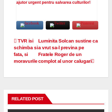
ajutor urgent pentru salvarea culturilor!
Navigare
TVR isi
Luminita Solcan sustine ca
schimba si
a vrut sa-l previna pe
în
fata, si
Fratele Roger de un
articole
moravurile
complot al unor calugari
RELATED POST