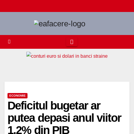
Skip
to
content
ECONOMIE
Deficitul bugetar ar
putea depasi anul viitor
1,2% din PIB