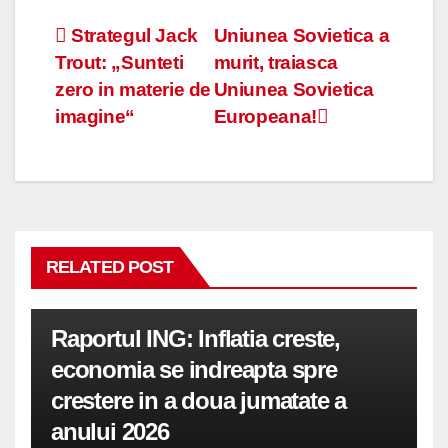
Navigare
Strategul Jack
Uniunea Sovietica a
Trout: „Sunteti
murit, traiasca
în
zero in materie de
Uniunea Sovietica
articole
imagine“
Europeana!
RELATED POST
Raportul ING: Inflatia creste,
economia se indreapta spre
crestere in a doua jumatate a
anului 2026