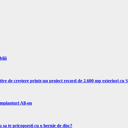
bilă
tive de creștere printr-un proiect record de 2.600 mp exteriori cu
implanturi All-on
 sa te pricopsesti cu o hernie de disc?