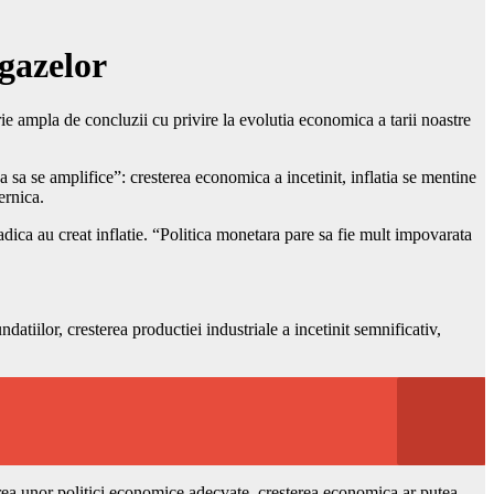
 gazelor
 ampla de concluzii cu privire la evolutia economica a tarii noastre
a se amplifice”: cresterea economica a incetinit, inflatia se mentine
ernica.
adica au creat inflatie. “Politica monetara pare sa fie mult impovarata
tiilor, cresterea productiei industriale a incetinit semnificativ,
area unor politici economice adecvate, cresterea economica ar putea