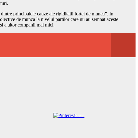
turi.
tre principalele cauze ale rigiditatii fortei de munca”. In
olective de munca la nivelul partilor care nu au semnat aceste
si a altor companii mai mici.
Save