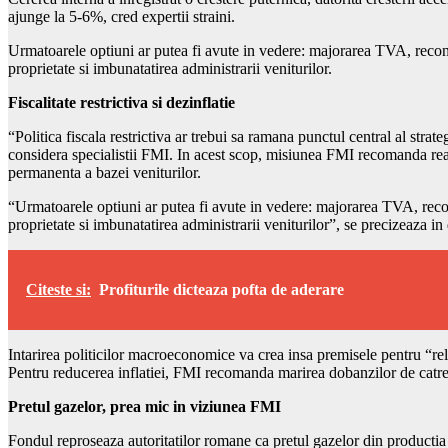
ajunge la 5-6%, cred expertii straini.
Urmatoarele optiuni ar putea fi avute in vedere: majorarea TVA, recons
proprietate si imbunatatirea administrarii veniturilor.
Fiscalitate restrictiva si dezinflatie
“Politica fiscala restrictiva ar trebui sa ramana punctul central al stra
considera specialistii FMI. In acest scop, misiunea FMI recomanda rea
permanenta a bazei veniturilor.
“Urmatoarele optiuni ar putea fi avute in vedere: majorarea TVA, recon
proprietate si imbunatatirea administrarii veniturilor”, se precizeaza in
Citeste si:
Profiturile dicteaza pofta de aderare
Intarirea politicilor macroeconomice va crea insa premisele pentru “re
Pentru reducerea inflatiei, FMI recomanda marirea dobanzilor de catr
Pretul gazelor, prea mic in viziunea FMI
Fondul reproseaza autoritatilor romane ca pretul gazelor din productia