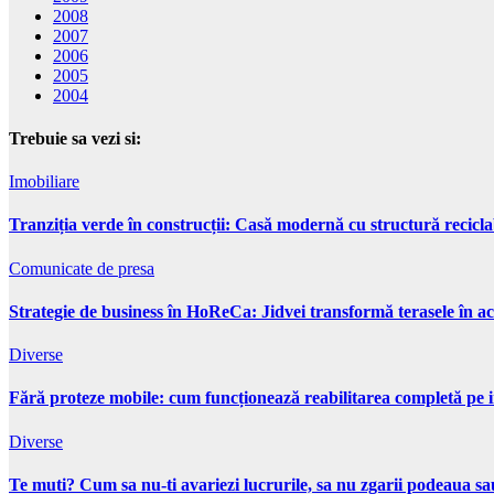
2008
2007
2006
2005
2004
Trebuie sa vezi si:
Imobiliare
Tranziția verde în construcții: Casă modernă cu structură recicla
Comunicate de presa
Strategie de business în HoReCa: Jidvei transformă terasele în ac
Diverse
Fără proteze mobile: cum funcționează reabilitarea completă pe 
Diverse
Te muti? Cum sa nu-ti avariezi lucrurile, sa nu zgarii podeaua sau