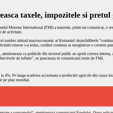
sca taxele, impozitele si pretul
ul Monetar International (FMI) a transmis, printr-un comunicat, o serie
 de activitate.
i sumbre tabloul macroeconomic al Romaniei: dezechilibrele “continua s
tivitatii externe s-a redus, creditul continua sa inregistreze o crestere put
 atentioneaza ca politicile din sectorul public au sporit cererea interna, 
biectivele de inflatie”, se puncteaza in comunicatul remis de FMI.
a 4%. Pe langa scaderea accentuata a productiei agricole din cauza inunda
ile pe plan mondial.
 accentuate a consumului”, atentioneaza comunicatul Fondului. Dupa aplic