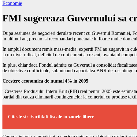
Economie
FMI sugereaza Guvernului sa crea
Dupa sesiunea de negocieri derulate recent cu Guvernul Romaniei, Fond
in ultimul an, precum si recomandari punctuale in foarte multe domenii
In amplul document remis mass-media, expertii FM au zugravit in culor
la un nivel ridicat, deficitul de cont curent a crescut, avantajul competi
In plus, chiar daca Fondul admite ca Guvernul a consolidat fiscalitatea,
de obiective conflictuale, subminand capacitatea BNR de a-si atinge o
Crestere economica de numai 4% in 2005
“Cresterea Produsului Intern Brut (PIB) real pentru 2005 este estimata l
partial din cauza eliminarii contingentelor la comertul cu produse text
Citeste si:
Facilitati fiscale in zonele libere
Cererea interna a inregistrat o crestere puternica, datorita cresterii