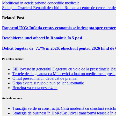
Modificari in actele privind concediile medicale
Stolojan: Oracle si Renault deschid in Romania centre de cercetare-de
Related Post
Raportul ING: Inflatia creste, economia se indreapta spre creste
Deschiderea unei afaceri în România în 5 pași
Deficit bugetar de -7,7% in 2026, obiectivul pentru 2026 fiind d
Pe acelasi subiect
SIE loveste in generalul Degeratu cu voie de la presedintele Ba
Testele de singe arata ca Milosevici a luat un medicament gresit
Omul presedintelui, debarcat de premier
Gripa aviara si rujeola pun pe jar autoritatile
Benzina va costa peste 4 lei
Articole recente
Tranziția verde în construcții: Casă modernă cu structură recicla
Strategie de business în HoReCa: Jidvei transformă terasele în a