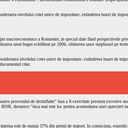
iderarea nivelului cotei unice de impozitare, extinderea bazei de impoz
tegiei macroeconomice a Romaniei, in special date fiind perspectivele privi
lizarea unui buget echilibrat pe 2006, obtinerea unor surplusuri pe ter
siderarea nivelului cotei unice de impozitare, extinderea bazei de impo
 documentul citat.
luarea procesului de dezinflatie” fara a fi exercitate presiuni excesive 
e BNR, deoarece “inca mai este loc pentru acomodarea unei aprecieri su
 interna este de numai 37% din pretul de import. In consecinta, expertii