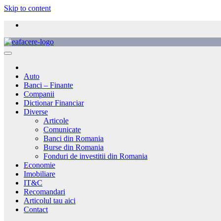
Skip to content
Auto
Banci – Finante
Companii
Dictionar Financiar
Diverse
Articole
Comunicate
Banci din Romania
Burse din Romania
Fonduri de investitii din Romania
Economie
Imobiliare
IT&C
Recomandari
Articolul tau aici
Contact