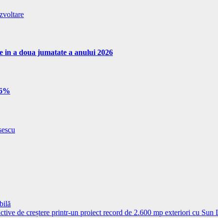
zvoltare
re in a doua jumatate a anului 2026
e 6%
sescu
bilă
ctive de creștere printr-un proiect record de 2.600 mp exteriori cu Sun