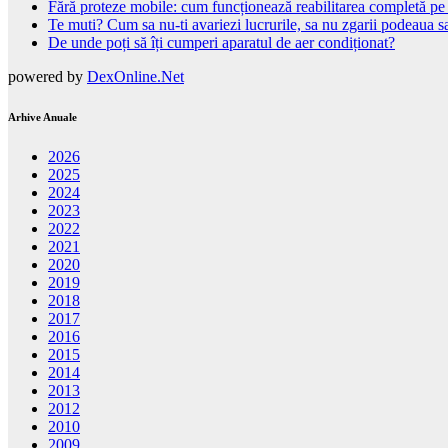
Fără proteze mobile: cum funcționează reabilitarea completă pe
Te muti? Cum sa nu-ti avariezi lucrurile, sa nu zgarii podeaua sa
De unde poți să îți cumperi aparatul de aer condiționat?
powered by
DexOnline.Net
Arhive Anuale
2026
2025
2024
2023
2022
2021
2020
2019
2018
2017
2016
2015
2014
2013
2012
2010
2009