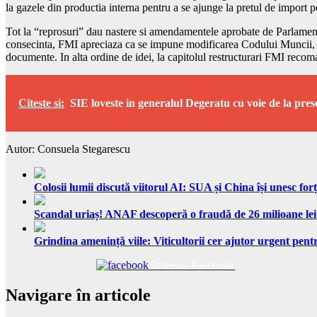
la gazele din productia interna pentru a se ajunge la pretul de import p
Tot la “reprosuri” dau nastere si amendamentele aprobate de Parlament 
consecinta, FMI apreciaza ca se impune modificarea Codului Muncii, inc
documente. In alta ordine de idei, la capitolul restructurari FMI recom
Citeste si:
SIE loveste in generalul Degeratu cu voie de la pres
Autor: Consuela Stegarescu
Colosii lumii discută viitorul AI: SUA și China își unesc forț
Scandal uriaș! ANAF descoperă o fraudă de 26 milioane lei
Grindina amenință viile: Viticultorii cer ajutor urgent pentr
Share on Facebook
Navigare în articole