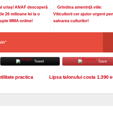
l uriaș! ANAF descoperă
Grindina amenință viile:
de 26 milioane lei la o
Viticultorii cer ajutor urgent pe
lupte MMA online!
salvarea culturilor!
sin“
Tweet
Save
tilitate practica
Lipsa talonului costa 1.390 