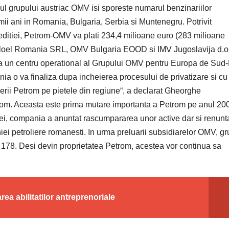
l grupului austriac OMV isi sporeste numarul benzinariilor
ii ani in Romania, Bulgaria, Serbia si Muntenegru. Potrivit
 editiei, Petrom-OMV va plati 234,4 milioane euro (283 milioane
raloel Romania SRL, OMV Bulgaria EOOD si IMV Jugoslavija d.o
a un centru operational al Grupului OMV pentru Europa de Sud-
ia o va finaliza dupa incheierea procesului de privatizare si cu
erii Petrom pe pietele din regiune“, a declarat Gheorghe
trom. Aceasta este prima mutare importanta a Petrom pe anul 20
itiei, compania a anuntat rascumpararea unor active dar si renun
ei petroliere romanesti. In urma preluarii subsidiarelor OMV, gr
178. Desi devin proprietatea Petrom, acestea vor continua sa
a abilitatilor antreprenoriale