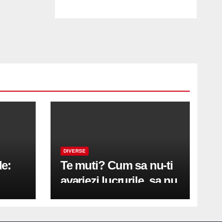
DIVERSE
le:
Te muti? Cum sa nu-ti
avariezi lucrurile, sa nu
etă
zgarii podeaua sau sa
on
te pricopsesti cu o