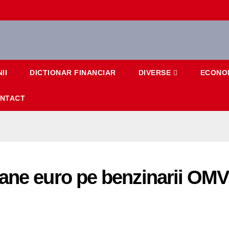
II
DICTIONAR FINANCIAR
DIVERSE
ECONO
NTACT
ane euro pe benzinarii OMV