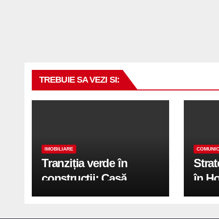
TREBUIE SA VEZI SI:
IMOBILIARE
COMUNIC
Tranziția verde în
Stra
construcții: Casă
în H
modernă cu structură
trans
reciclabilă
activ