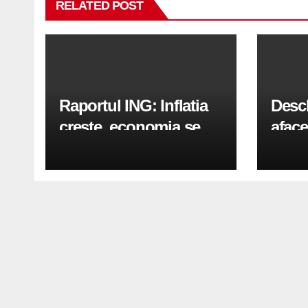
RELATED POST
Raportul ING: Inflatia
Desc
creste, economia se
aface
indreapta spre crestere
pași
in a doua jumatate a
anului 2026