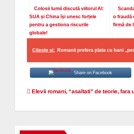
Colosii lumii discută viitorul AI:
Scanda
SUA și China își unesc forțele
o fraudă 
pentru a gestiona riscurile
firmă de 
globale!
Citeste si:
Romanii prefera plata cu bani „pe
Share on Facebook
Navigare
Elevii romani, “asaltati” de teorie, fara u
în
articole