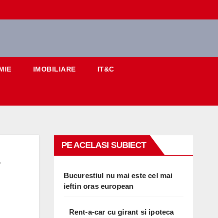
MIE
IMOBILIARE
IT&C
PE ACELASI SUBIECT
Bucurestiul nu mai este cel mai
ieftin oras european
Rent-a-car cu girant si ipoteca