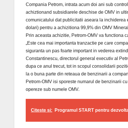
Compania Petrom, intrata acum doi ani sub controlu
achiztionand subsidiarele deschise de OMV in ultim
comunicatului dat publicitatii aseara la inchiderea
dolari) pentru a achizitiona 99,9% din OMV Mine
Prin aceasta achizitie, Petrom-OMV va functiona c
„Este cea mai importanta tranzactie pe care compan
siguranta un pas foarte important in vederea extind
Constantinescu, directorul general executiv al Pe
dupa ce anul trecut, tot in scopul consolidarii poz
la o buna parte din reteaua de benzinarii a compani
Petrom-OMV isi sporeste numarul de benzinarii cu 
opereze sub numele OMV.
Citeste si:
Programul START pentru dezvoltare