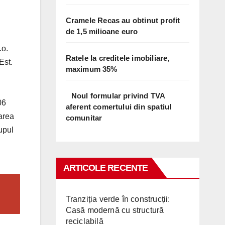
Cramele Recas au obtinut profit
de 1,5 milioane euro
.o.
Ratele la creditele imobiliare,
Est.
maximum 35%
Noul formular privind TVA
06
aferent comertului din spatiul
tarea
comunitar
upul
ARTICOLE RECENTE
Tranziția verde în construcții:
Casă modernă cu structură
reciclabilă