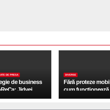
ATE DE PRESA
DIVERSE
tegie de business
Fără proteze mobi
oReCa: Jidvei
cum funcționează
formă terasele în
reabilitarea compl
e de creștere
pe implanturi All-