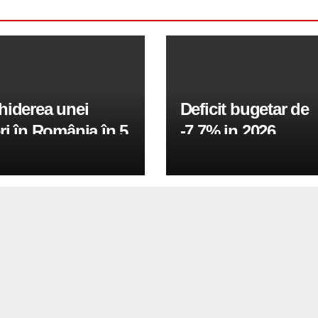
hiderea unei
Deficit bugetar de
ri în România în 5
-7,7% in 2026,
obiectivul pentru 
fiind de 6%