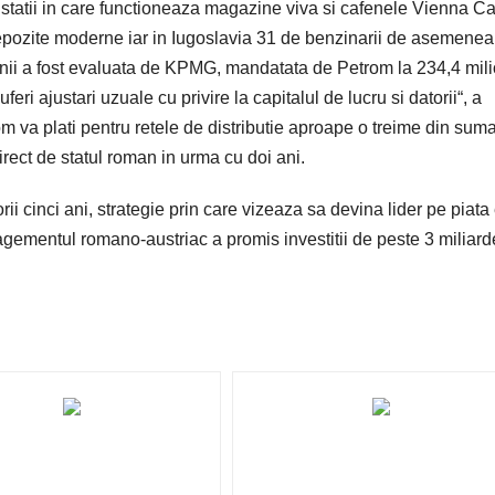
tatii in care functioneaza magazine viva si cafenele Vienna Caf
epozite moderne iar in Iugoslavia 31 de benzinarii de asemenea
nii a fost evaluata de KPMG, mandatata de Petrom la 234,4 mil
eri ajustari uzuale cu privire la capitalul de lucru si datorii“, a
m va plati pentru retele de distributie aproape o treime din sum
ect de statul roman in urma cu doi ani.
ii cinci ani, strategie prin care vizeaza sa devina lider pe piata 
gementul romano-austriac a promis investitii de peste 3 miliard