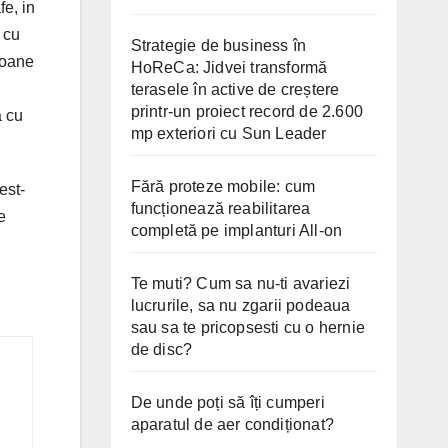
e, in
 cu
Strategie de business în
ioane
HoReCa: Jidvei transformă
terasele în active de creștere
printr-un proiect record de 2.600
a cu
mp exteriori cu Sun Leader
Fără proteze mobile: cum
est-
funcționează reabilitarea
e
completă pe implanturi All-on
Te muti? Cum sa nu-ti avariezi
lucrurile, sa nu zgarii podeaua
sau sa te pricopsesti cu o hernie
de disc?
De unde poți să îți cumperi
aparatul de aer condiționat?