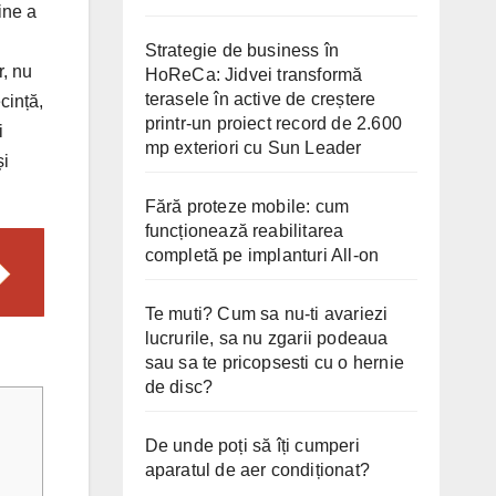
ine a
Strategie de business în
r, nu
HoReCa: Jidvei transformă
terasele în active de creștere
cință,
printr-un proiect record de 2.600
i
mp exteriori cu Sun Leader
și
Fără proteze mobile: cum
funcționează reabilitarea
completă pe implanturi All-on
Te muti? Cum sa nu-ti avariezi
lucrurile, sa nu zgarii podeaua
sau sa te pricopsesti cu o hernie
de disc?
De unde poți să îți cumperi
aparatul de aer condiționat?