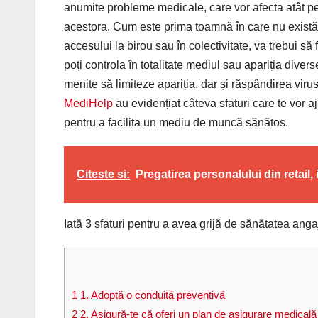
anumite probleme medicale, care vor afecta atât per
acestora. Cum este prima toamnă în care nu există 
accesului la birou sau în colectivitate, va trebui să 
poți controla în totalitate mediul sau apariția dive
menite să limiteze apariția, dar și răspândirea virus
MediHelp
au evidențiat câteva sfaturi care te vor aju
pentru a facilita un mediu de muncă sănătos.
Citeste si:
Pregatirea personalului din retail
Iată 3 sfaturi pentru a avea grijă de sănătatea anga
1
1. Adoptă o conduită preventivă
2
2. Asigură-te că oferi un plan de asigurare medicală