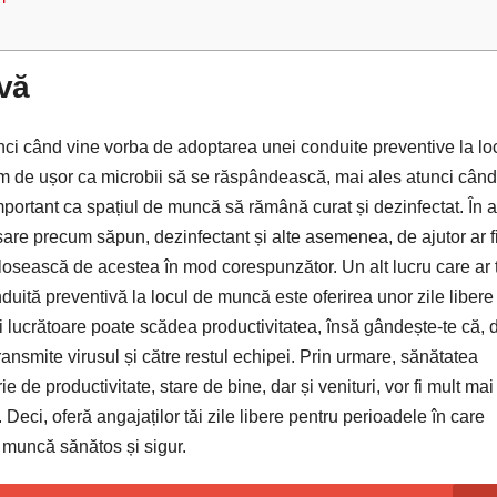
ivă
tunci când vine vorba de adoptarea unei conduite preventive la lo
trem de ușor ca microbii să se răspândească, mai ales atunci cân
mportant ca spațiul de muncă să rămână curat și dezinfectat. În 
are precum săpun, dezinfectant și alte asemenea, de ajutor ar fi
folosească de acestea în mod corespunzător. Un alt lucru care ar 
duită preventivă la locul de muncă este oferirea unor zile libere
 zi lucrătoare poate scădea productivitatea, însă gândește-te că,
nsmite virusul și către restul echipei. Prin urmare, sănătatea
ie de productivitate, stare de bine, dar și venituri, vor fi mult mai
eci, oferă angajaților tăi zile libere pentru perioadele în care
 muncă sănătos și sigur.