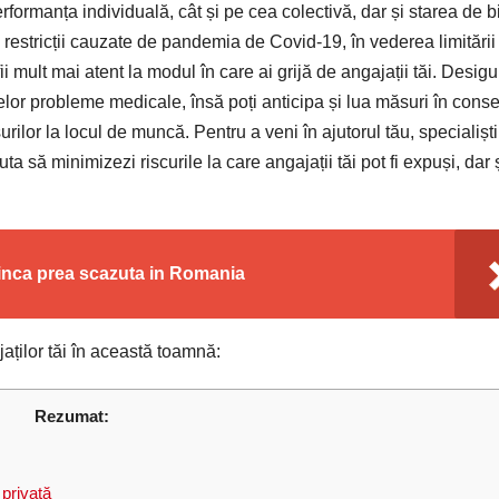
formanța individuală, cât și pe cea colectivă, dar și starea de b
restricții cauzate de pandemia de Covid-19, în vederea limitării
fii mult mai atent la modul în care ai grijă de angajații tăi. Desigu
rselor probleme medicale, însă poți anticipa și lua măsuri în conse
urilor la locul de muncă. Pentru a veni în ajutorul tău, specialiști
ta să minimizezi riscurile la care angajații tăi pot fi expuși, dar 
, inca prea scazuta in Romania
jaților tăi în această toamnă:
Rezumat:
 privată