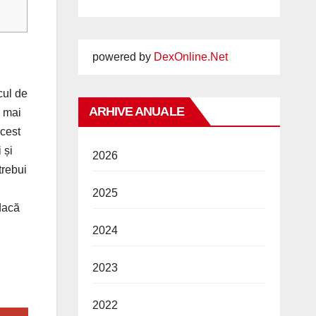
powered by
DexOnline.Net
cul de
ARHIVE ANUALE
d mai
acest
 și
2026
trebui
2025
 dacă
2024
2023
2022