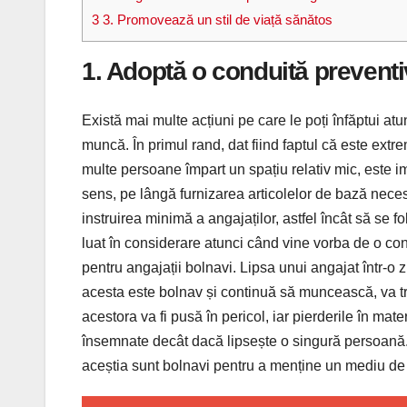
3
3. Promovează un stil de viață sănătos
1. Adoptă o conduită prevent
Există mai multe acțiuni pe care le poți înfăptui a
muncă. În primul rand, dat fiind faptul că este ex
multe persoane împart un spațiu relativ mic, este i
sens, pe lângă furnizarea articolelor de bază neces
instruirea minimă a angajaților, astfel încât să se 
luat în considerare atunci când vine vorba de o con
pentru angajații bolnavi. Lipsa unui angajat într-o
acesta este bolnav și continuă să muncească, va tra
acestora va fi pusă în pericol, iar pierderile în mater
însemnate decât dacă lipsește o singură persoană. D
aceștia sunt bolnavi pentru a menține un mediu de