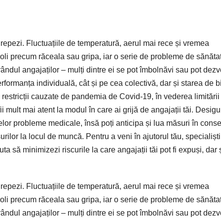
 repezi. Fluctuațiile de temperatură, aerul mai rece și vremea
boli precum răceala sau gripa, iar o serie de probleme de sănăta
rândul angajaților – mulți dintre ei se pot îmbolnăvi sau pot dezv
formanța individuală, cât și pe cea colectivă, dar și starea de b
restricții cauzate de pandemia de Covid-19, în vederea limitării
fii mult mai atent la modul în care ai grijă de angajații tăi. Desigu
rselor probleme medicale, însă poți anticipa și lua măsuri în conse
urilor la locul de muncă. Pentru a veni în ajutorul tău, specialiști
a să minimizezi riscurile la care angajații tăi pot fi expuși, dar 
 repezi. Fluctuațiile de temperatură, aerul mai rece și vremea
boli precum răceala sau gripa, iar o serie de probleme de sănăta
rândul angajaților – mulți dintre ei se pot îmbolnăvi sau pot dezv