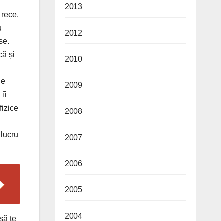
2013
 rece.
u
2012
se.
că și
2010
de
2009
 îi
fizice
2008
 lucru
2007
2006
2005
2004
să te