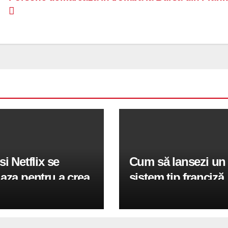
si Netflix se
Cum să lansezi un
aza pentru a crea
sistem tip franciză
u joc de fotbal
profitabil în Româ