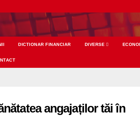
II
DICTIONAR FINANCIAR
DIVERSE
ECONO
NTACT
nătatea angajaților tăi în