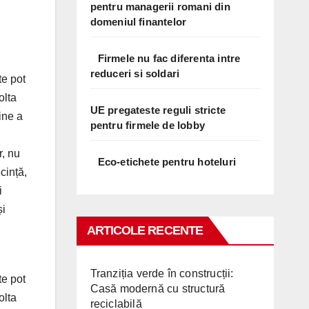
pentru managerii romani din
domeniul finantelor
Firmele nu fac diferenta intre
reduceri si soldari
te pot
olta
UE pregateste reguli stricte
ine a
pentru firmele de lobby
r, nu
Eco-etichete pentru hoteluri
cință,
i
și
ARTICOLE RECENTE
Tranziția verde în construcții:
te pot
Casă modernă cu structură
olta
reciclabilă