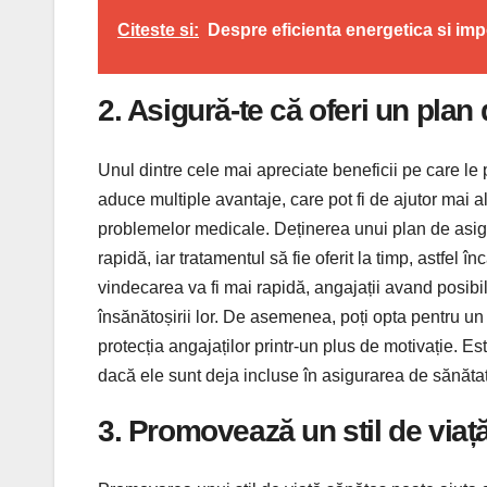
Citeste si:
Despre eficienta energetica si imp
2. Asigură-te că oferi un plan
Unul dintre cele mai apreciate beneficii pe care le p
aduce multiple avantaje, care pot fi de ajutor mai a
problemelor medicale. Deținerea unui plan de asig
rapidă, iar tratamentul să fie oferit la timp, astfel î
vindecarea va fi mai rapidă, angajații avand posibil
însănătoșirii lor. De asemenea, poți opta pentru un 
protecția angajaților printr-un plus de motivație. E
dacă ele sunt deja incluse în asigurarea de sănătat
3. Promovează un stil de viaț