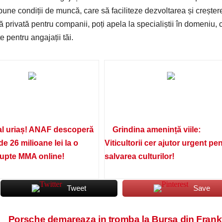
bune condiții de muncă, care să faciliteze dezvoltarea și creștere
 privată pentru companii, poți apela la specialiștii în domeniu, 
e pentru angajații tăi.
l uriaș! ANAF descoperă
Grindina amenință viile:
de 26 milioane lei la o
Viticultorii cer ajutor urgent pe
lupte MMA online!
salvarea culturilor!
Tweet
Save
Porsche demareaza in tromba la Bursa din Frank