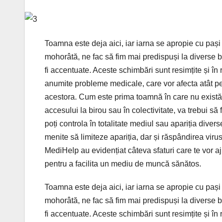
Toamna este deja aici, iar iarna se apropie cu pași
mohorâtă, ne fac să fim mai predispuși la diverse 
fi accentuate. Aceste schimbări sunt resimțite și în 
anumite probleme medicale, care vor afecta atât per
acestora. Cum este prima toamnă în care nu există 
accesului la birou sau în colectivitate, va trebui să 
poți controla în totalitate mediul sau apariția dive
menite să limiteze apariția, dar și răspândirea virus
MediHelp au evidențiat câteva sfaturi care te vor ajut
pentru a facilita un mediu de muncă sănătos.
Toamna este deja aici, iar iarna se apropie cu pași
mohorâtă, ne fac să fim mai predispuși la diverse 
fi accentuate. Aceste schimbări sunt resimțite și în 