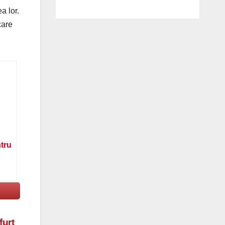
a lor.
care
ntru
furt