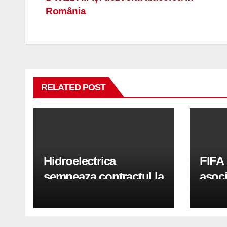
Navigare
România
în
articole
RELATED POST
Hidroelectrica
FIFA 
semneaza contractul la
asoci
cheie pentru parcul
un no
solar Tara Hategului