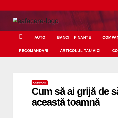
Skip
to
content
AUTO
BANCI – FINANTE
COMPAN
RECOMANDARI
ARTICOLUL TAU AICI
CO
COMPANII
Cum să ai grijă de să
această toamnă