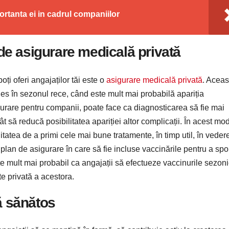
ortanta ei in cadrul companiilor
 de asigurare medicală privată
oți oferi angajaților tăi este o
asigurare medicală privată
. Aceas
les în sezonul rece, când este mult mai probabilă apariția
urare pentru companii, poate face ca diagnosticarea să fie mai
ncât să reducă posibilitatea apariției altor complicații. În acest mod
itatea de a primi cele mai bune tratamente, în timp util, în veder
plan de asigurare în care să fie incluse vaccinările pentru a spo
ste mult mai probabil ca angajații să efectueze vaccinurile sezon
e privată a acestora.
ă sănătos