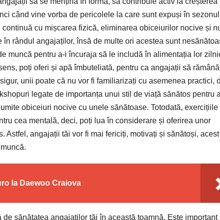
ngajații să se mențină în formă, să contribuie activ la creșterea
tunci când vine vorba de pericolele la care sunt expuși în sezonul
i continuă cu mișcarea fizică, eliminarea obiceiurilor nocive și n
e în rândul angajaților, însă de multe ori acestea sunt nesănătoa
 de muncă pentru a-i încuraja să le includă în alimentația lor zilni
ens, poți oferi și apă îmbuteliată, pentru ca angajații să rămână
esigur, unii poate că nu vor fi familiarizați cu asemenea practici, 
kshopuri legate de importanța unui stil de viață sănătos pentru a
umite obiceiuri nocive cu unele sănătoase. Totodată, exercițiile 
ntru cea mentală, deci, poți lua în considerare și oferirea unor
tfel, angajații tăi vor fi mai fericiți, motivați și sănătoși, acest
e muncă.
euro la Daewoo Craiova
jă de sănătatea angajaților tăi în această toamnă. Este important 