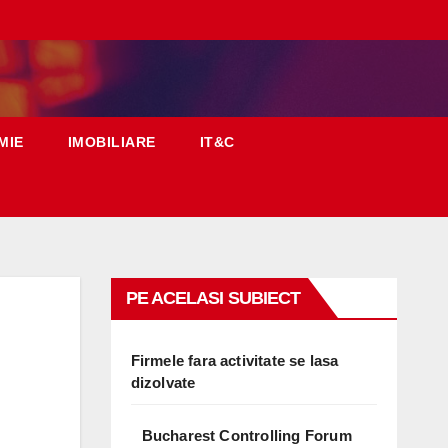
MIE
IMOBILIARE
IT&C
PE ACELASI SUBIECT
Firmele fara activitate se lasa
dizolvate
Bucharest Controlling Forum