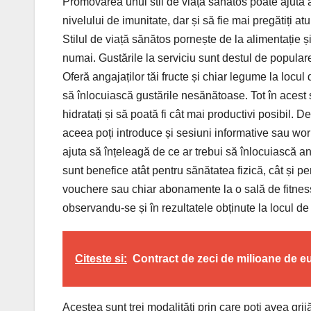
Promovarea unui stil de viață sănătos poate ajuta a
nivelului de imunitate, dar și să fie mai pregătiți a
Stilul de viață sănătos pornește de la alimentație ș
numai. Gustările la serviciu sunt destul de popular
Oferă angajaților tăi fructe și chiar legume la locul
să înlocuiască gustările nesănătoase. Tot în acest s
hidratați și să poată fi cât mai productivi posibil. D
aceea poți introduce și sesiuni informative sau wor
ajuta să înțeleagă de ce ar trebui să înlocuiască an
sunt benefice atât pentru sănătatea fizică, cât și pe
vouchere sau chiar abonamente la o sală de fitness. As
observandu-se și în rezultatele obținute la locul d
Citeste si:
Contract de zeci de milioane de 
Acestea sunt trei modalități prin care poți avea gri