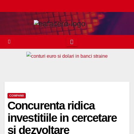
Skip
to
content
COMPANII
Concurenta ridica
investitiile in cercetare
si dezvoltare