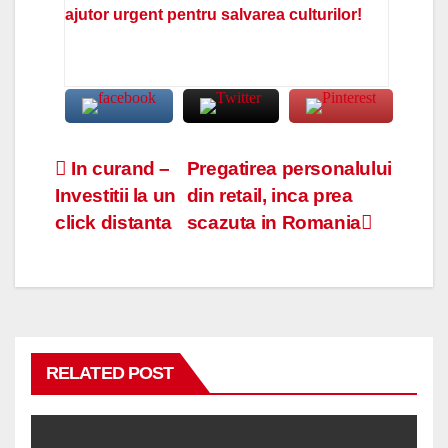
ajutor urgent pentru salvarea culturilor!
Navigare
In curand –
Pregatirea personalului
Investitii la un
din retail, inca prea
în
click distanta
scazuta in Romania
articole
RELATED POST