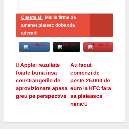
Citeste si:
Micile firme de
amanet platesc dobanda
aderarii
Navigare
Apple: rezultate
Au facut
foarte buna insa
comenzi de
în
constrangerile de
peste 25.000 de
articole
aprovizionare apasa
euro la KFC fara
greu pe perspective
sa plateasca
nimic