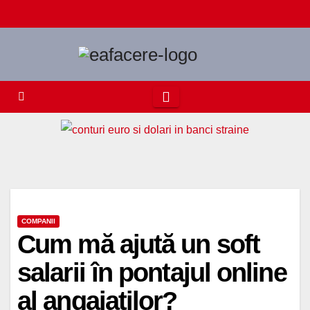
Skip
to
content
COMPANII
Cum mă ajută un soft
salarii în pontajul online
al angajaților?