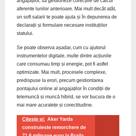
angajaților, să gestioneze corecțiile de calcul
aferente lunilor anterioare. Mai mult decât atât,
un soft salarii te poate ajuta și în depunerea de
declarații și formulare necesare instituțiilor
statului.
Se poate observa așadar, cum cu ajutorul
instrumentelor digitale, multe dintre acțiunile
care consumau timp și energie, pot fi astfel
optimizate. Mai mult, procesele complexe,
predispuse la erori, precum gestiontarea
pontajului online al angajaților în condiții de
telemuncă și muncă hibrid, se vor bucura de o
mai mare acuratețe și corectitudine.
Citeste si:
Aker Yards
construieste remorchere de
71,6 milioane euro la Braila