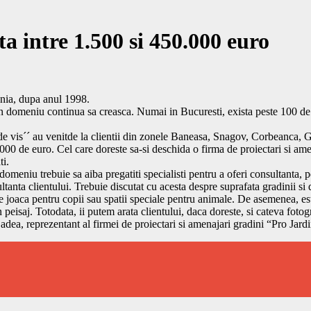
ta intre 1.500 si 450.000 euro
mania, dupa anul 1998.
in domeniu continua sa creasca. Numai in Bucuresti, exista peste 100 de s
or de vis´´ au venitde la clientii din zonele Baneasa, Snagov, Corbeanc
000 de euro. Cel care doreste sa-si deschida o firma de proiectari si ame
ti.
n domeniu trebuie sa aiba pregatiti specialisti pentru a oferi consultanta, p
tanta clientului. Trebuie discutat cu acesta despre suprafata gradinii si 
e joaca pentru copii sau spatii speciale pentru animale. De asemenea, es
peisaj. Totodata, ii putem arata clientului, daca doreste, si cateva fotogr
Badea, reprezentant al firmei de proiectari si amenajari gradini “Pro Jardi