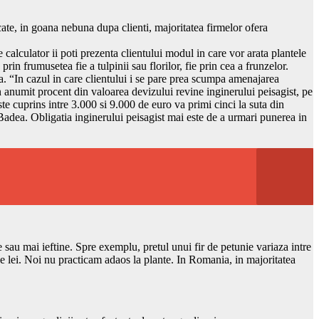
cate, in goana nebuna dupa clienti, majoritatea firmelor ofera
calculator ii poti prezenta clientului modul in care vor arata plantele
prin frumusetea fie a tulpinii sau florilor, fie prin cea a frunzelor.
ra. “In cazul in care clientului i se pare prea scumpa amenajarea
un anumit procent din valoarea devizului revine inginerului peisagist, pe
ste cuprins intre 3.000 si 9.000 de euro va primi cinci la suta din
Badea. Obligatia inginerului peisagist mai este de a urmari punerea in
e sau mai ieftine. Spre exemplu, pretul unui fir de petunie variaza intre
de lei. Noi nu practicam adaos la plante. In Romania, in majoritatea