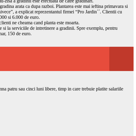
-zisa a gradinii este efectuata de catre gradinari.
a gradina arata ca dupa razboi. Plantarea este mai ieftina primavara si
ece”, a explicat reprezentantul firmei “Pro Jardin´´. Clientii cu
.000 si 6.000 de euro.
 clienti ne cheama cand planta este moarta.
e si la serviciile de intretinere a gradinii. Spre exemplu, pentru
unar, 150 de euro.
patru sau cinci luni libere, timp in care trebuie platite salariile