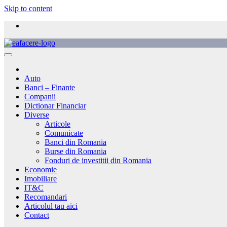
Skip to content
Auto
Banci – Finante
Companii
Dictionar Financiar
Diverse
Articole
Comunicate
Banci din Romania
Burse din Romania
Fonduri de investitii din Romania
Economie
Imobiliare
IT&C
Recomandari
Articolul tau aici
Contact