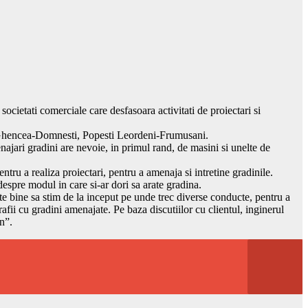
ocietati comerciale care desfasoara activitati de proiectari si
a, Ghencea-Domnesti, Popesti Leordeni-Frumusani.
najari gradini are nevoie, in primul rand, de masini si unelte de
entru a realiza proiectari, pentru a amenaja si intretine gradinile.
despre modul in care si-ar dori sa arate gradina.
te bine sa stim de la inceput pe unde trec diverse conducte, pentru a
afii cu gradini amenajate. Pe baza discutiilor cu clientul, inginerul
n”.