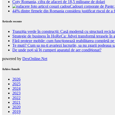
Coty Romania, cifra de afaceri de 18,5 milioane de dolari
Cadouri corporate de Paște: 
44% dintre firmele din Romania considera justificat riscul de a 
Articole recente
Tranziția verde în construcții: Casă modernă cu structură recicla
Strategie de business în HoReCa: Jidvei transformă terasele în a
Fără proteze mobile: cum funcționează reabilitarea completă pe
Te muti? Cum sa nu-ti avariezi lucrurile, sa nu zgarii podeaua sa
De unde poți să îți cumperi aparatul de aer condiționat?
powered by
DexOnline.Net
Arhive Anuale
2026
2025
2024
2023
2022
2021
2020
2019