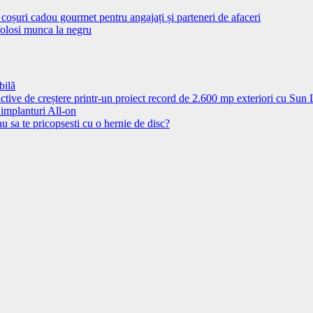
coșuri cadou gourmet pentru angajați și parteneri de afaceri
folosi munca la negru
bilă
ctive de creștere printr-un proiect record de 2.600 mp exteriori cu Sun
 implanturi All-on
u sa te pricopsesti cu o hernie de disc?