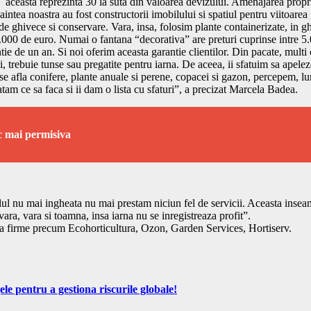
´aceasta reprezinta 30 la suta din valoarea devizului. Amenajarea propriu
naintea noastra au fost constructorii imobilului si spatiul pentru viitoare
ghivece si conservare. Vara, insa, folosim plante containerizate, in ghiv
0.000 de euro. Numai o fantana “decorativa” are preturi cuprinse intre 5
e de un an. Si noi oferim aceasta garantie clientilor. Din pacate, multi
i, trebuie tunse sau pregatite pentru iarna. De aceea, ii sfatuim sa apelez
 se afla conifere, plante anuale si perene, copacei si gazon, percepem, l
nvatam ce sa faca si ii dam o lista cu sfaturi”, a precizat Marcela Badea.
ac mai permisiva
 nu mai ingheata nu mai prestam niciun fel de servicii. Aceasta inseamna 
avara, vara si toamna, insa iarna nu se inregistreaza profit”.
atea firme precum Ecohorticultura, Ozon, Garden Services, Hortiserv.
ele pentru a gestiona riscurile globale!