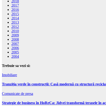
2018
2017
2016
2015
2014
2013
2012
2010
2009
2008
2007
2006
2005
2004
Trebuie sa vezi si:
Imobiliare
Tranziția verde în construcții: Casă modernă cu structură recicla
Comunicate de presa
Strategie de business în HoReCa: Jidvei transformă terasele în ac