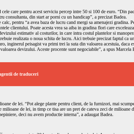
d cele care pentru acest serviciu percep intre 50 si 100 de euro. “Din pa
ntru consultanta, din start ar porni cu un handicap”, a precizat Badea.
de calc, pentru “a avea baza de lucru cand mergi sa amenajezi gradina. Pe 
antele clientului. Poate acesta vrea sa aiba in gradina flori care exceleaza 
evizului estimativ al costurilor, in care intra costul plantelor si manope
trebuie realizata o noua schita de lucru. Aici trebuie precizat faptul ca 
ro, inginerul peisagist va primi trei la suta din valoarea acestuia, daca e
n valoarea devizului. Aceste procente sunt negociabile”, a spus Marcela 
agentii de traduceri
lioane de lei. “Pot alege plante pentru client, de la furnizori, mai scump
e milioane de lei, in timp ce tisa are un pret de cateva zeci de milioane 
nt pepiniere, deci nu avem productie interna”, a adaugat Badea.