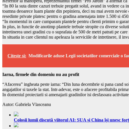
Referitor la manopera, reprezentantul firmei “Pro Jardin” a afirmat ca ´
“In 80 la suta dintre cazuri trebuie pregatit solul, avand in vedere ca i
toamna deoarece luam plante din pepiniera, deci nu mai avem nevoie de 
resedinte private platesc pentru o gradina amenajata intre 1.500 si 45
“In momentul in care cumparam plantele pentru clienti primim o garanti
In plus, in functie de anotimp plantele trebuie stropite cu diverse soluti
intretinerea unei gradini cu o suprafata de 500 de metri patrati pe care
In situatia in care clientul nu apeleaza la serviciile de intretinere, il i
Citeste si:
Modificarile aduse Legii societatilor comerciale o f
Iarna, firmele din domeniu nu au profit
“Afacerea” ingheata peste iarna: “Din luna decembrie si pana cand solul
angajatilor si taxele la stat. Intr-adevar, este o afacere profitabila prim
In domeniul proiectarii si amenajarii gradinilor isi desfasoara activit
Autor: Gabriela Vlasceanu
Colosii lumii discută viitorul AI: SUA și China își unesc forț