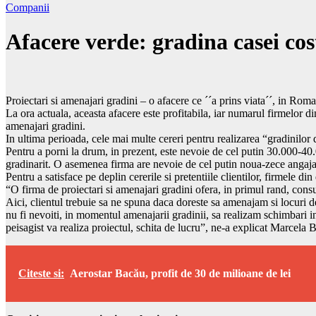
Companii
Afacere verde: gradina casei cos
Proiectari si amenajari gradini – o afacere ce ´´a prins viata´´, in Ro
La ora actuala, aceasta afacere este profitabila, iar numarul firmelor d
amenajari gradini.
In ultima perioada, cele mai multe cereri pentru realizarea “gradinil
Pentru a porni la drum, in prezent, este nevoie de cel putin 30.000-40.
gradinarit. O asemenea firma are nevoie de cel putin noua-zece angaja
Pentru a satisface pe deplin cererile si pretentiile clientilor, firmele di
“O firma de proiectari si amenajari gradini ofera, in primul rand, consul
Aici, clientul trebuie sa ne spuna daca doreste sa amenajam si locuri d
nu fi nevoiti, in momentul amenajarii gradinii, sa realizam schimbari in 
peisagist va realiza proiectul, schita de lucru”, ne-a explicat Marcela 
Citeste si:
Aerostar Bacău, profit de 30 de milioane de lei