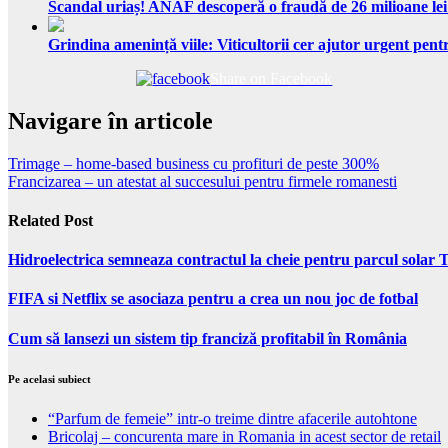
Scandal uriaș! ANAF descoperă o fraudă de 26 milioane lei
Grindina amenință viile: Viticultorii cer ajutor urgent pentr
Share on Facebook
Navigare în articole
Trimage – home-based business cu profituri de peste 300%
Francizarea – un atestat al succesului pentru firmele romanesti
Related Post
Hidroelectrica semneaza contractul la cheie pentru parcul solar 
FIFA si Netflix se asociaza pentru a crea un nou joc de fotbal
Cum să lansezi un sistem tip franciză profitabil în România
Pe acelasi subiect
“Parfum de femeie” intr-o treime dintre afacerile autohtone
Bricolaj – concurenta mare in Romania in acest sector de retail