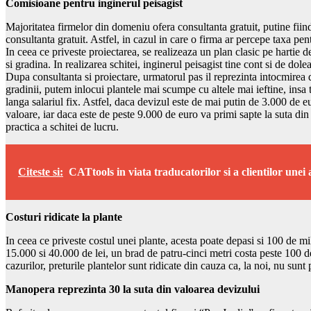
Comisioane pentru inginerul peisagist
Majoritatea firmelor din domeniu ofera consultanta gratuit, putine fiin
consultanta gratuit. Astfel, in cazul in care o firma ar percepe taxa pe
In ceea ce priveste proiectarea, se realizeaza un plan clasic pe hartie 
si gradina. In realizarea schitei, inginerul peisagist tine cont si de dole
Dupa consultanta si proiectare, urmatorul pas il reprezinta intocmirea d
gradinii, putem inlocui plantele mai scumpe cu altele mai ieftine, insa 
langa salariul fix. Astfel, daca devizul este de mai putin de 3.000 de eu
valoare, iar daca este de peste 9.000 de euro va primi sapte la suta di
practica a schitei de lucru.
Citeste si:
CATtools in viata traducatorilor si a clientilor unei 
Costuri ridicate la plante
In ceea ce priveste costul unei plante, acesta poate depasi si 100 de mi
15.000 si 40.000 de lei, un brad de patru-cinci metri costa peste 100 d
cazurilor, preturile plantelor sunt ridicate din cauza ca, la noi, nu su
Manopera reprezinta 30 la suta din valoarea devizului