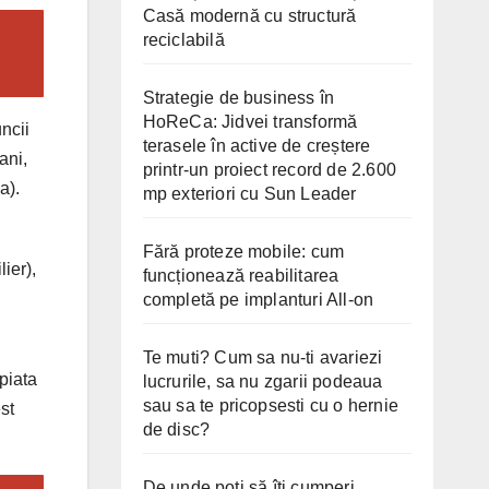
Casă modernă cu structură
reciclabilă
Strategie de business în
HoReCa: Jidvei transformă
ncii
terasele în active de creștere
ani,
printr-un proiect record de 2.600
a).
mp exteriori cu Sun Leader
Fără proteze mobile: cum
ier),
funcționează reabilitarea
completă pe implanturi All-on
Te muti? Cum sa nu-ti avariezi
 piata
lucrurile, sa nu zgarii podeaua
sau sa te pricopsesti cu o hernie
st
de disc?
De unde poți să îți cumperi