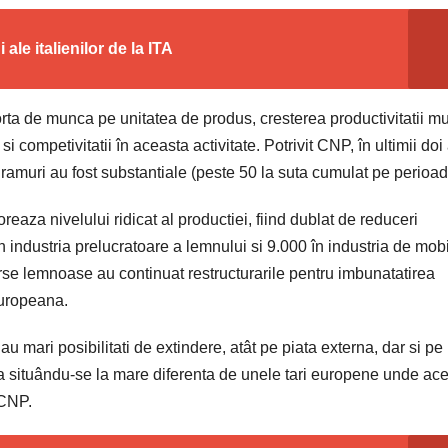
le italienilor de la ITA
rta de munca pe unitatea de produs, cresterea productivitatii mu
si competivitatii în aceasta activitate. Potrivit CNP, în ultimii doi 
a ramuri au fost substantiale (peste 50 la suta cumulat pe perioad
eaza nivelului ridicat al productiei, fiind dublat de reduceri
n industria prelucratoare a lemnului si 9.000 în industria de mobil
rse lemnoase au continuat restructurarile pentru imbunatatirea
europeana.
u mari posibilitati de extindere, atât pe piata externa, dar si pe
a situându-se la mare diferenta de unele tari europene unde ace
 CNP.