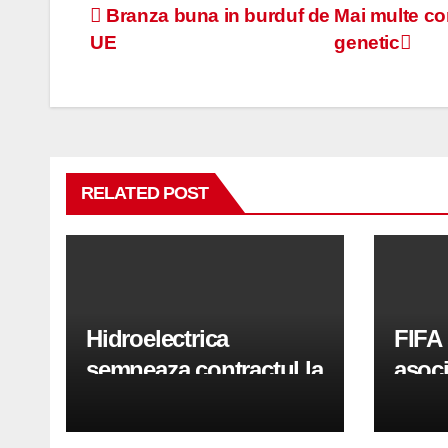
Navigare
Branza buna in burduf de
Mai multe co
UE
genetic
în
articole
RELATED POST
Hidroelectrica
FIFA 
semneaza contractul la
asoci
cheie pentru parcul
un no
solar Tara Hategului