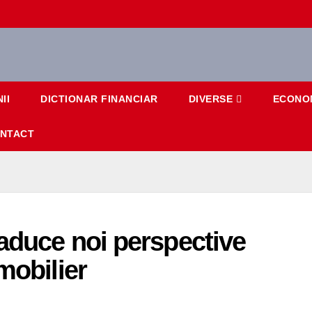
II
DICTIONAR FINANCIAR
DIVERSE
ECONO
NTACT
 aduce noi perspective
mobilier