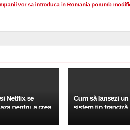
mpanii vor sa introduca in Romania porumb modifi
si Netflix se
Cum să lansezi un
aza pentru a crea
sistem tip franciză
u joc de fotbal
profitabil în Româ