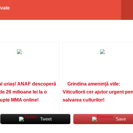
lvate
l uriaș! ANAF descoperă
Grindina amenință viile:
de 26 milioane lei la o
Viticultorii cer ajutor urgent pe
lupte MMA online!
salvarea culturilor!
Tweet
Save