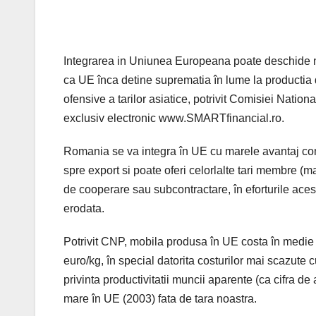
Integrarea in Uniunea Europeana poate deschide no
ca UE înca detine suprematia în lume la productia de
ofensive a tarilor asiatice, potrivit Comisiei Natio
exclusiv electronic www.SMARTfinancial.ro.
Romania se va integra în UE cu marele avantaj com
spre export si poate oferi celorlalte tari membre (ma
de cooperare sau subcontractare, în eforturile acest
erodata.
Potrivit CNP, mobila produsa în UE costa în medie 
euro/kg, în special datorita costurilor mai scazute
privinta productivitatii muncii aparente (ca cifra de
mare în UE (2003) fata de tara noastra.