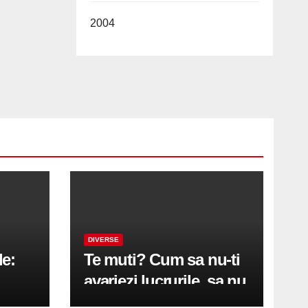
2004
DIVERSE
le:
Te muti? Cum sa nu-ti
avariezi lucrurile, sa nu
etă
zgarii podeaua sau sa