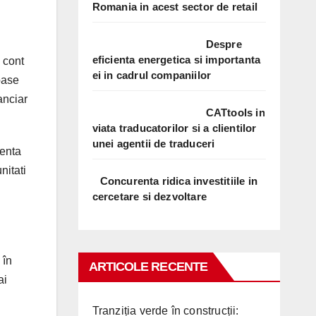
Romania in acest sector de retail
Despre
eficienta energetica si importanta
 cont
ei in cadrul companiilor
oase
anciar
CATtools in
viata traducatorilor si a clientilor
unei agentii de traduceri
renta
nitati
Concurenta ridica investitiile in
cercetare si dezvoltare
 în
ARTICOLE RECENTE
ai
Tranziția verde în construcții: