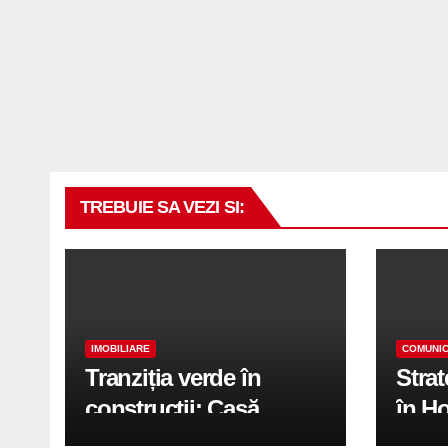
TREBUIE SA VEZI SI:
IMOBILIARE
COMUNIC
Tranziția verde în
Stra
construcții: Casă
în H
modernă cu structură
trans