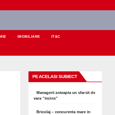
MIE
IMOBILIARE
IT&C
PE ACELASI SUBIECT
Managerii asteapta un sfarsit de
vara “incins”
Bricolaj – concurenta mare in