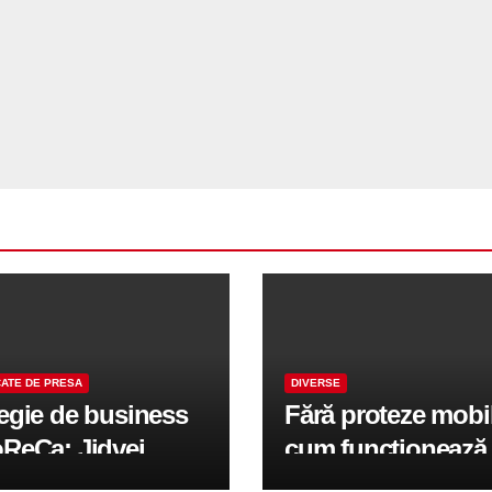
ATE DE PRESA
DIVERSE
tegie de business
Fără proteze mobi
oReCa: Jidvei
cum funcționează
formă terasele în
reabilitarea compl