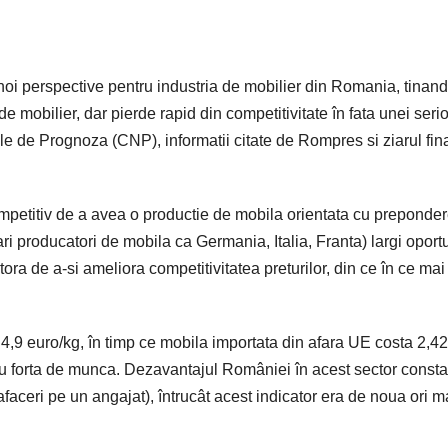
i perspective pentru industria de mobilier din Romania, tinand
 mobilier, dar pierde rapid din competitivitate în fata unei seri
nale de Prognoza (CNP), informatii citate de Rompres si ziarul fin
petitiv de a avea o productie de mobila orientata cu preponde
ri producatori de mobila ca Germania, Italia, Franta) largi oportu
ora de a-si ameliora competitivitatea preturilor, din ce în ce mai
4,9 euro/kg, în timp ce mobila importata din afara UE costa 2,42
 cu forta de munca. Dezavantajul României în acest sector consta
 afaceri pe un angajat), întrucât acest indicator era de noua ori m