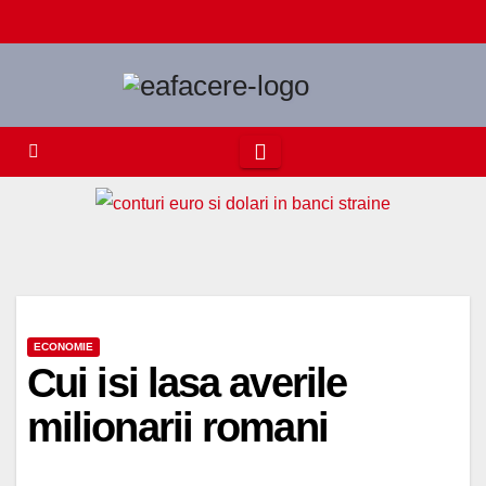
Skip
to
content
ECONOMIE
Cui isi lasa averile
milionarii romani