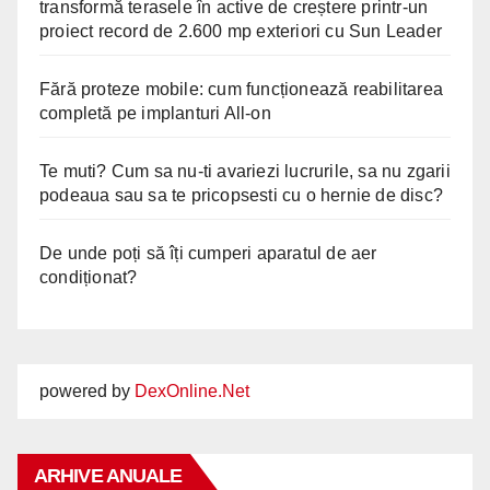
transformă terasele în active de creștere printr-un
proiect record de 2.600 mp exteriori cu Sun Leader
Fără proteze mobile: cum funcționează reabilitarea
completă pe implanturi All-on
Te muti? Cum sa nu-ti avariezi lucrurile, sa nu zgarii
podeaua sau sa te pricopsesti cu o hernie de disc?
De unde poți să îți cumperi aparatul de aer
condiționat?
powered by
DexOnline.Net
ARHIVE ANUALE