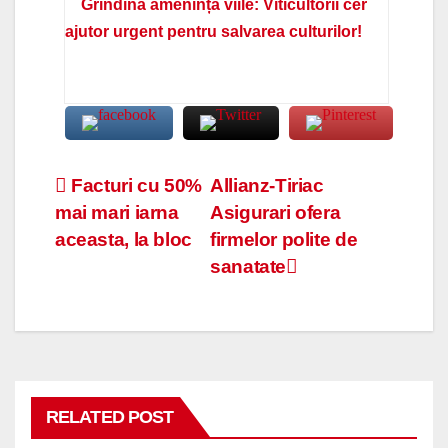
Grindina amenință viile: Viticultorii cer
ajutor urgent pentru salvarea culturilor!
Navigare
Facturi cu 50%
Allianz-Tiriac
mai mari iarna
Asigurari ofera
în
aceasta, la bloc
firmelor polite de
articole
sanatate
RELATED POST