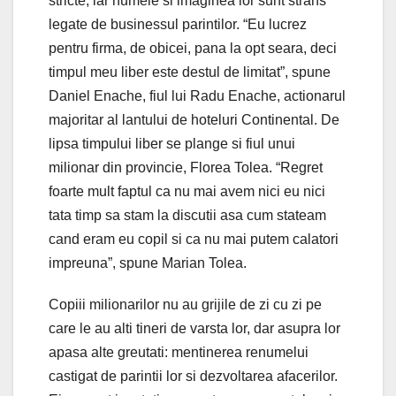
stricte, iar numele si imaginea lor sunt strans
legate de businessul parintilor. “Eu lucrez
pentru firma, de obicei, pana la opt seara, deci
timpul meu liber este destul de limitat”, spune
Daniel Enache, fiul lui Radu Enache, actionarul
majoritar al lantului de hoteluri Continental. De
lipsa timpului liber se plange si fiul unui
milionar din provincie, Florea Tolea. “Regret
foarte mult faptul ca nu mai avem nici eu nici
tata timp sa stam la discutii asa cum stateam
cand eram eu copil si ca nu mai putem calatori
impreuna”, spune Marian Tolea.
Copiii milionarilor nu au grijile de zi cu zi pe
care le au alti tineri de varsta lor, dar asupra lor
apasa alte greutati: mentinerea renumelui
castigat de parintii lor si dezvoltarea afacerilor.