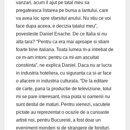
vanzari, acum il ajut pe tatal meu sa
pregateasca listarea pe bursa a lantului, care
va avea loc spre sfarsitul anului. Nu stiu ce voi
face dupa aceea, e decizia tatalui meu”,
povesteste Daniel Enache. De ce Italia si nu
alta tara? “Pentru ca era mai aproape si stiam
foarte bine italiana. Toata lumea m-a intrebat de
ce m-am intors: pentru ca mi-am ascultat
constiinta”, ne explica Daniel. Daca nu ar lucra
in industria hoteliera, cu siguranta ca si-ar face
o afacere in industria culturala. “De la editare
de carte, pana la productie de televiziune, totul
mi se pare interesant, insa piata si oamenii nu
sunt destul de maturi. Pentru vienezi, vacutele
pictate au reprezentat o ocazie de a cunoaste
artisti noi, pentru Bucuresti, a fost doar un
eveniment monden si de strangere de fonduri.