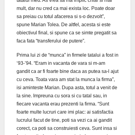
tatalui meu. As vrea sa ma implic chiar si mai
mult, dar nu cred ca mai exista loc. Poate doar
sa preiau cu totul afacerea si s-o dezvolt”,
spune Marian Tolea. De altfel, acesta si este
obiectivul final, si spune ca se simte pregatit sa
faca fata “transferului de putere”.
Prima lui zi de “munca” in firmele tatalui a fost in
‘93-’94. “Eram in vacanta de vara si m-am
gandit ca ar fi foarte bine daca as putea sa-l ajut
cu ceva. Toata vara am stat la munca la firma”,
isi aminteste Marian. Dupa asta, totul a venit de
la sine. Impreuna cu sora si cu tatal sau, in
fiecare vacanta erau prezenti la firma. “Sunt
foarte multe lucruri care imi plac: ai satisfactia
lucrului facut de tine, poti sa vezi ca ai gandit
corect, ca poti sa construiesti ceva. Sunt insa si