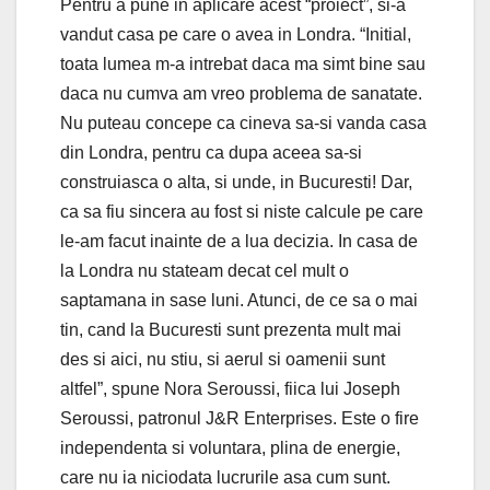
Pentru a pune in aplicare acest “proiect”, si-a
vandut casa pe care o avea in Londra. “Initial,
toata lumea m-a intrebat daca ma simt bine sau
daca nu cumva am vreo problema de sanatate.
Nu puteau concepe ca cineva sa-si vanda casa
din Londra, pentru ca dupa aceea sa-si
construiasca o alta, si unde, in Bucuresti! Dar,
ca sa fiu sincera au fost si niste calcule pe care
le-am facut inainte de a lua decizia. In casa de
la Londra nu stateam decat cel mult o
saptamana in sase luni. Atunci, de ce sa o mai
tin, cand la Bucuresti sunt prezenta mult mai
des si aici, nu stiu, si aerul si oamenii sunt
altfel”, spune Nora Seroussi, fiica lui Joseph
Seroussi, patronul J&R Enterprises. Este o fire
independenta si voluntara, plina de energie,
care nu ia niciodata lucrurile asa cum sunt.