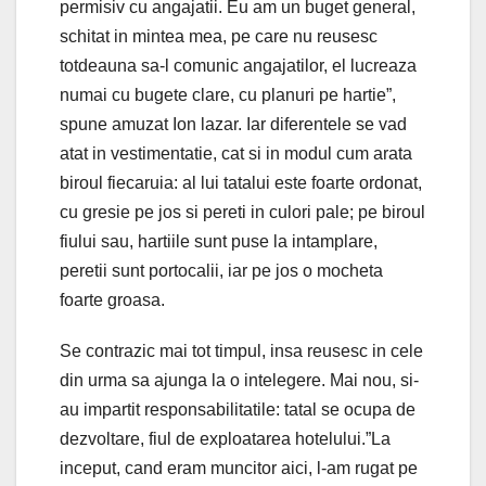
permisiv cu angajatii. Eu am un buget general,
schitat in mintea mea, pe care nu reusesc
totdeauna sa-l comunic angajatilor, el lucreaza
numai cu bugete clare, cu planuri pe hartie”,
spune amuzat Ion lazar. Iar diferentele se vad
atat in vestimentatie, cat si in modul cum arata
biroul fiecaruia: al lui tatalui este foarte ordonat,
cu gresie pe jos si pereti in culori pale; pe biroul
fiului sau, hartiile sunt puse la intamplare,
peretii sunt portocalii, iar pe jos o mocheta
foarte groasa.
Se contrazic mai tot timpul, insa reusesc in cele
din urma sa ajunga la o intelegere. Mai nou, si-
au impartit responsabilitatile: tatal se ocupa de
dezvoltare, fiul de exploatarea hotelului.”La
inceput, cand eram muncitor aici, l-am rugat pe