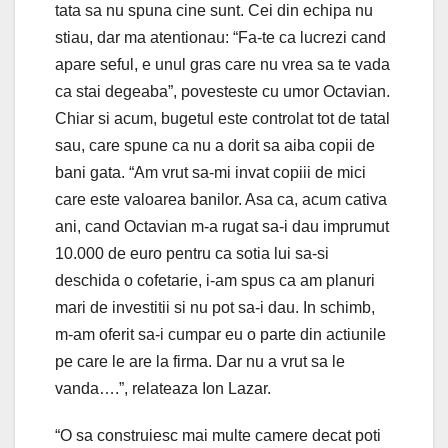
tata sa nu spuna cine sunt. Cei din echipa nu
stiau, dar ma atentionau: “Fa-te ca lucrezi cand
apare seful, e unul gras care nu vrea sa te vada
ca stai degeaba”, povesteste cu umor Octavian.
Chiar si acum, bugetul este controlat tot de tatal
sau, care spune ca nu a dorit sa aiba copii de
bani gata. “Am vrut sa-mi invat copiii de mici
care este valoarea banilor. Asa ca, acum cativa
ani, cand Octavian m-a rugat sa-i dau imprumut
10.000 de euro pentru ca sotia lui sa-si
deschida o cofetarie, i-am spus ca am planuri
mari de investitii si nu pot sa-i dau. In schimb,
m-am oferit sa-i cumpar eu o parte din actiunile
pe care le are la firma. Dar nu a vrut sa le
vanda….”, relateaza Ion Lazar.
“O sa construiesc mai multe camere decat poti