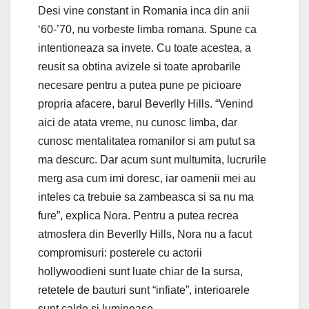
Desi vine constant in Romania inca din anii
‘60-’70, nu vorbeste limba romana. Spune ca
intentioneaza sa invete. Cu toate acestea, a
reusit sa obtina avizele si toate aprobarile
necesare pentru a putea pune pe picioare
propria afacere, barul Beverlly Hills. “Venind
aici de atata vreme, nu cunosc limba, dar
cunosc mentalitatea romanilor si am putut sa
ma descurc. Dar acum sunt multumita, lucrurile
merg asa cum imi doresc, iar oamenii mei au
inteles ca trebuie sa zambeasca si sa nu ma
fure”, explica Nora. Pentru a putea recrea
atmosfera din Beverlly Hills, Nora nu a facut
compromisuri: posterele cu actorii
hollywoodieni sunt luate chiar de la sursa,
retetele de bauturi sunt “infiate”, interioarele
sunt calde si luminoase.