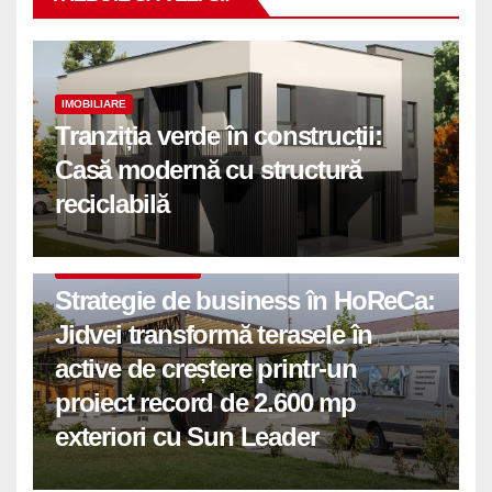
IMOBILIARE
Tranziția verde în construcții:
Casă modernă cu structură
reciclabilă
COMUNICATE DE PRESA
Strategie de business în HoReCa:
Jidvei transformă terasele în
active de creștere printr-un
proiect record de 2.600 mp
exteriori cu Sun Leader