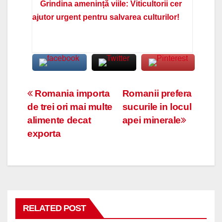
Grindina amenință viile: Viticultorii cer
ajutor urgent pentru salvarea culturilor!
Navigare
Romania importa
Romanii prefera
de trei ori mai multe
sucurile in locul
în
alimente decat
apei minerale
articole
exporta
RELATED POST