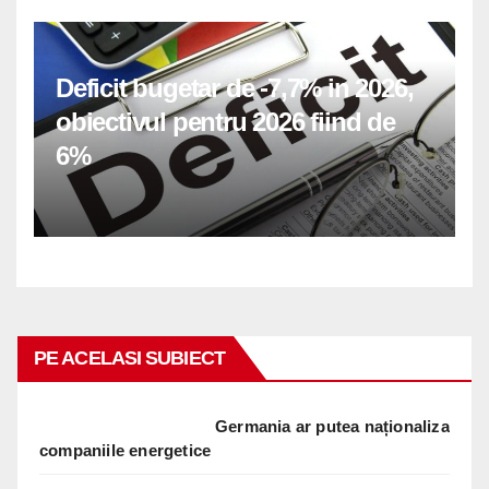
Deficit bugetar de -7,7% in 2026,
obiectivul pentru 2026 fiind de
6%
PE ACELASI SUBIECT
Germania ar putea naționaliza
companiile energetice