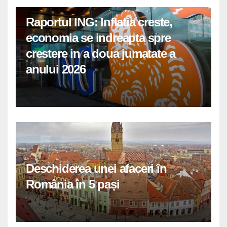
Raportul ING: Inflatia creste,
economia se indreapta spre
crestere in a doua jumatate a
anului 2026
Deschiderea unei afaceri în
România în 5 pași