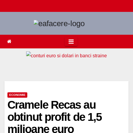
Skip
to
content
ECONOMIE
Cramele Recas au
obtinut profit de 1,5
milioane euro