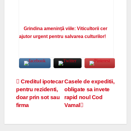
Grindina amenință viile: Viticultorii cer
ajutor urgent pentru salvarea culturilor!
Navigare
Creditul ipotecar
Casele de expeditii,
pentru rezidenti,
obligate sa invete
în
doar prin sot sau
rapid noul Cod
articole
firma
Vamal