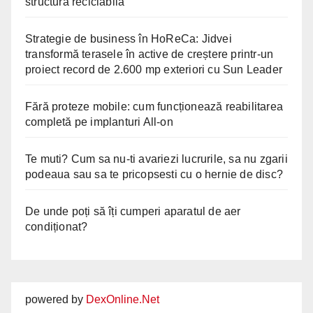
structură reciclabilă
Strategie de business în HoReCa: Jidvei
transformă terasele în active de creștere printr-un
proiect record de 2.600 mp exteriori cu Sun Leader
Fără proteze mobile: cum funcționează reabilitarea
completă pe implanturi All-on
Te muti? Cum sa nu-ti avariezi lucrurile, sa nu zgarii
podeaua sau sa te pricopsesti cu o hernie de disc?
De unde poți să îți cumperi aparatul de aer
condiționat?
powered by
DexOnline.Net