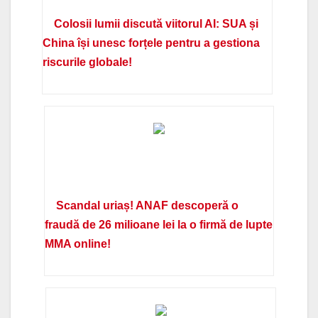
Colosii lumii discută viitorul AI: SUA și
China își unesc forțele pentru a gestiona
riscurile globale!
Scandal uriaș! ANAF descoperă o
fraudă de 26 milioane lei la o firmă de lupte
MMA online!