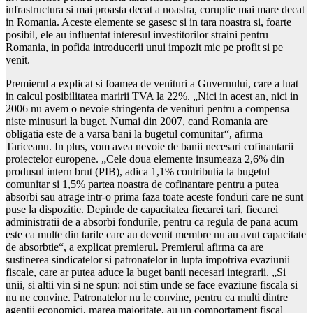
infrastructura si mai proasta decat a noastra, coruptie mai mare decat
in Romania. Aceste elemente se gasesc si in tara noastra si, foarte
posibil, ele au influentat interesul investitorilor straini pentru
Romania, in pofida introducerii unui impozit mic pe profit si pe
venit.
Premierul a explicat si foamea de venituri a Guvernului, care a luat
in calcul posibilitatea maririi TVA la 22%. „Nici in acest an, nici in
2006 nu avem o nevoie stringenta de venituri pentru a compensa
niste minusuri la buget. Numai din 2007, cand Romania are
obligatia este de a varsa bani la bugetul comunitar“, afirma
Tariceanu. In plus, vom avea nevoie de banii necesari cofinantarii
proiectelor europene. „Cele doua elemente insumeaza 2,6% din
produsul intern brut (PIB), adica 1,1% contributia la bugetul
comunitar si 1,5% partea noastra de cofinantare pentru a putea
absorbi sau atrage intr-o prima faza toate aceste fonduri care ne sunt
puse la dispozitie. Depinde de capacitatea fiecarei tari, fiecarei
administratii de a absorbi fondurile, pentru ca regula de pana acum
este ca multe din tarile care au devenit membre nu au avut capacitate
de absorbtie“, a explicat premierul. Premierul afirma ca are
sustinerea sindicatelor si patronatelor in lupta impotriva evaziunii
fiscale, care ar putea aduce la buget banii necesari integrarii. „Si
unii, si altii vin si ne spun: noi stim unde se face evaziune fiscala si
nu ne convine. Patronatelor nu le convine, pentru ca multi dintre
agentii economici, marea majoritate, au un comportament fiscal