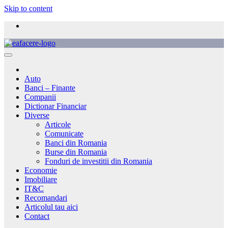
Skip to content
Auto
Banci – Finante
Companii
Dictionar Financiar
Diverse
Articole
Comunicate
Banci din Romania
Burse din Romania
Fonduri de investitii din Romania
Economie
Imobiliare
IT&C
Recomandari
Articolul tau aici
Contact