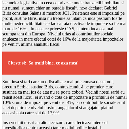
lacunelor legislative in ceea ce priveste unele tranzactii imobiliare si
nu numai, suntem chiar un paradis fiscal“, ne-a declarat Gabriel
Biris consultat Salans si membru JCI . Prietenos este si impozitul pe
profit, sustine Biris, insa nu trebuie sa uitam ca inca pastram foarte
multe nedeductibilitati cae fac ca rata efectiva de impunere sa fie mai
mare de 16%. „In ceea ce priveste CAS, suntem inca cea mai
scumpa tara din Europa. Nivelul urias al contributiilor sociale
anuleaza in mare efectul cotei de 16% de la majoritatea impozitelor
pe venit“, afirma analistul fiscal.
Citeste si:
Sa traiti bine, ce axa mea!
Sunt insa si tari care au o fiscalitate mai prietenoasa decat noi,
precum Serbia, sustine Biris, contrazicandu-l pe premier, care
sustinea ca mai jos de atat nu se poate cobori. Vecinii nostri sarbi au
reusit acest lucru, ei avand o cota de impozitare a profitului de numai
10% si una de impozit pe venit de 14%, iar contributiile sociale sunt
la ei departe de nivelul nostru, angajatorul si angajatul platind
aceeasi cota catre stat de 17,9%.
Insa vecinii nostri au alte necazuri, care afecteaza interesul
investitorilor pentru aceasta tara: mediul politic instabil,