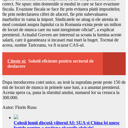
corect. Ne spun: stim domeniile si modul in care se face evaziune
fiscala. Evaziune fiscala se face fie prin evitarea platii impozitelor,
fie prin nedeclararea cifrei de afaceri, fie prin subevaluarea
marfurilor in vama la import. Sindicatele ne atrag si ele atentia in
mod constant asupra faptului ca in Romania exista peste un milion
de locuri de munca care nu sunt inregistrate oficial“, a explicat
premierul. Actualul Guvern are interesul sa scoata la lumina aceste
salarii, care ii garanteaza si incasari mai mari la buget. Tocmai de
aceea, sustine Tariceanu, va fi scazut CAS-ul.
Citeste si:
Solutii eficiente pentru sectorul de
desfacere
Dupa inroducerea cotei unice, au iesit la suprafata peste peste 150 de
mii de locuri de munca in primele sase luni, a a anuntat premierul.
Acesta spera ca, pana la sfarsitul anului, numarul lor sa creasca la
300.000.
Autor: Florin Rusu
Colosii lumii discută viitorul AI: SUA și China își unesc
forțele pentru a gestiona riscurile globale!