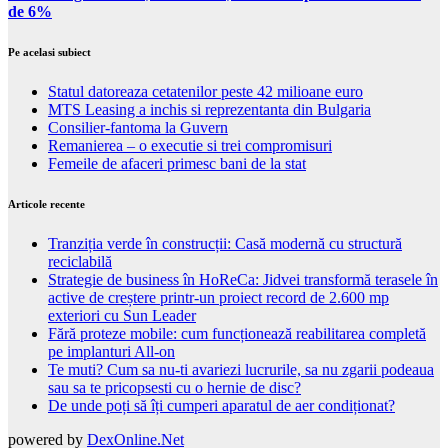
de 6%
Pe acelasi subiect
Statul datoreaza cetatenilor peste 42 milioane euro
MTS Leasing a inchis si reprezentanta din Bulgaria
Consilier-fantoma la Guvern
Remanierea – o executie si trei compromisuri
Femeile de afaceri primesc bani de la stat
Articole recente
Tranziția verde în construcții: Casă modernă cu structură
reciclabilă
Strategie de business în HoReCa: Jidvei transformă terasele în
active de creștere printr-un proiect record de 2.600 mp
exteriori cu Sun Leader
Fără proteze mobile: cum funcționează reabilitarea completă
pe implanturi All-on
Te muti? Cum sa nu-ti avariezi lucrurile, sa nu zgarii podeaua
sau sa te pricopsesti cu o hernie de disc?
De unde poți să îți cumperi aparatul de aer condiționat?
powered by
DexOnline.Net