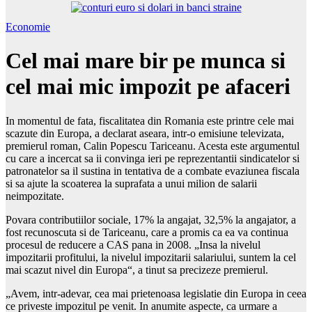
Economie
Cel mai mare bir pe munca si
cel mai mic impozit pe afaceri
In momentul de fata, fiscalitatea din Romania este printre cele mai
scazute din Europa, a declarat aseara, intr-o emisiune televizata,
premierul roman, Calin Popescu Tariceanu. Acesta este argumentul
cu care a incercat sa ii convinga ieri pe reprezentantii sindicatelor si
patronatelor sa il sustina in tentativa de a combate evaziunea fiscala
si sa ajute la scoaterea la suprafata a unui milion de salarii
neimpozitate.
Povara contributiilor sociale, 17% la angajat, 32,5% la angajator, a
fost recunoscuta si de Tariceanu, care a promis ca ea va continua
procesul de reducere a CAS pana in 2008. „Insa la nivelul
impozitarii profitului, la nivelul impozitarii salariului, suntem la cel
mai scazut nivel din Europa“, a tinut sa precizeze premierul.
„Avem, intr-adevar, cea mai prietenoasa legislatie din Europa in ceea
ce priveste impozitul pe venit. In anumite aspecte, ca urmare a