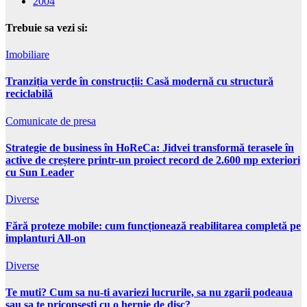
2004
Trebuie sa vezi si:
Imobiliare
Tranziția verde în construcții: Casă modernă cu structură
reciclabilă
Comunicate de presa
Strategie de business în HoReCa: Jidvei transformă terasele în
active de creștere printr-un proiect record de 2.600 mp exteriori
cu Sun Leader
Diverse
Fără proteze mobile: cum funcționează reabilitarea completă pe
implanturi All-on
Diverse
Te muti? Cum sa nu-ti avariezi lucrurile, sa nu zgarii podeaua
sau sa te pricopsesti cu o hernie de disc?