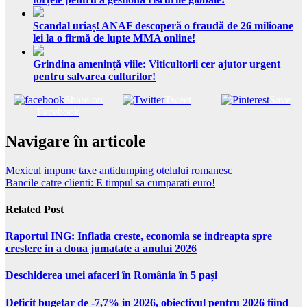
Scandal uriaș! ANAF descoperă o fraudă de 26 milioane
lei la o firmă de lupte MMA online!
Grindina amenință viile: Viticultorii cer ajutor urgent
pentru salvarea culturilor!
Share on
Tweet
Save
Facebook
Navigare în articole
Mexicul impune taxe antidumping otelului romanesc
Bancile catre clienti: E timpul sa cumparati euro!
Related Post
Raportul ING: Inflatia creste, economia se indreapta spre
crestere in a doua jumatate a anului 2026
Deschiderea unei afaceri în România în 5 pași
Deficit bugetar de -7,7% in 2026, obiectivul pentru 2026 fiind