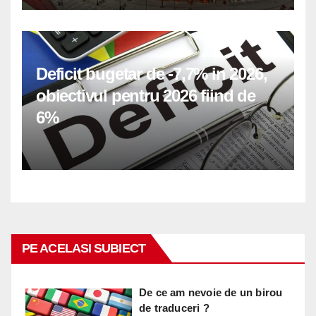
Deficit bugetar de -7,7% in 2026,
obiectivul pentru 2026 fiind de
6%
PE ACELASI SUBIECT
De ce am nevoie de un birou
de traduceri ?