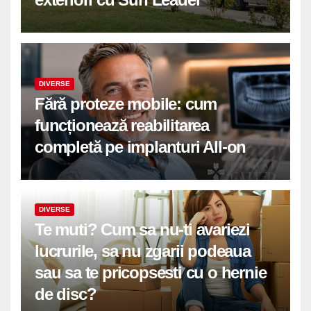
DIVERSE
Fără proteze mobile: cum
funcționează reabilitarea
completă pe implanturi All-on
DIVERSE
Te muti? Cum sa nu-ti avariezi
lucrurile, sa nu zgarii podeaua
sau sa te pricopsesti cu o hernie
de disc?