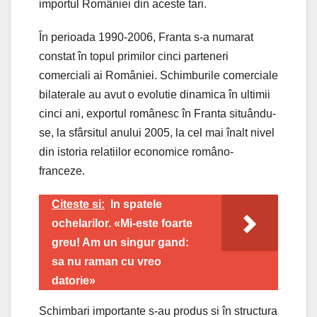
importul României din aceste tari.
În perioada 1990-2006, Franta s-a numarat
constat în topul primilor cinci parteneri
comerciali ai României. Schimburile comerciale
bilaterale au avut o evolutie dinamica în ultimii
cinci ani, exportul românesc în Franta situându-
se, la sfârsitul anului 2005, la cel mai înalt nivel
din istoria relatiilor economice româno-
franceze.
Citeste si:
In spatele
ochelarilor. «Mi-este foarte
greu! Am un singur gand:
sa nu raman cu vreo
datorie»
Schimbari importante s-au produs si în structura