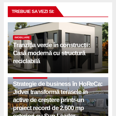
TREBUIE SA VEZI SI:
IMOBILIARE
Tranziția verde în construcții:
Casă modernă cu structură
reciclabilă
COMUNICATE DE PRESA
Strategie de business în HoReCa:
Jidvei transformă terasele în
active de creștere printr-un
proiect record de 2.600 mp
exteriori cu Sun Leader