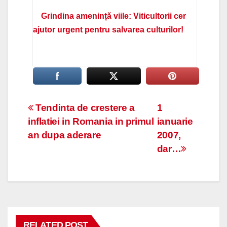
Grindina amenință viile: Viticultorii cer
ajutor urgent pentru salvarea culturilor!
Navigare
Tendinta de crestere a
1
inflatiei in Romania in primul
ianuarie
în
an dupa aderare
2007,
articole
dar…
RELATED POST