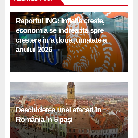
Raportul ING: Inflatia creste,
economia se indreapta spre
crestere in a doua jumatate a
anului 2026
Deschiderea unei afaceri în
România în 5 pași