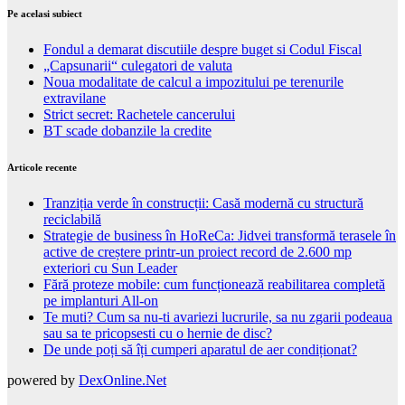
Pe acelasi subiect
Fondul a demarat discutiile despre buget si Codul Fiscal
„Capsunarii“ culegatori de valuta
Noua modalitate de calcul a impozitului pe terenurile
extravilane
Strict secret: Rachetele cancerului
BT scade dobanzile la credite
Articole recente
Tranziția verde în construcții: Casă modernă cu structură
reciclabilă
Strategie de business în HoReCa: Jidvei transformă terasele în
active de creștere printr-un proiect record de 2.600 mp
exteriori cu Sun Leader
Fără proteze mobile: cum funcționează reabilitarea completă
pe implanturi All-on
Te muti? Cum sa nu-ti avariezi lucrurile, sa nu zgarii podeaua
sau sa te pricopsesti cu o hernie de disc?
De unde poți să îți cumperi aparatul de aer condiționat?
powered by
DexOnline.Net