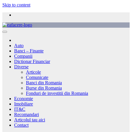
Skip to content
Auto
Banci – Finante
Companii
Dictionar Financiar
Diverse
Articole
Comunicate
Banci din Romania
Burse din Romania
Fonduri de investitii din Romania
Economie
Imobiliare
IT&C
Recomandari
Articolul tau aici
Contact