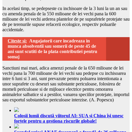
In acelasi timp, se pedepseste cu inchisoare de la 3 luni la un an sau
cu amenda penala de la 550 milioane de lei vechi pana la 600
milioane de lei vechi arderea plantelor de pe suprafetele protejate sau
de pe terenurile supuse refacerii ecologice, respectiv poluarile
accidentale.
Citeste si:
Angajatorii care incadreaza in
munca absolventii sau somerii de peste 45 de
ani sunt scutiti de la plata contributiei pentru
somaj
Sanctiuni mai mari, adica amenzi penale de la 650 milioane de lei
vechi pana la 700 milioane de lei vechi sau pedepse cu inchisoarea
intre 6 luni si 3 ani, sunt prevazute pentru poluarea intentionata a
unor suprafete cu deseuri sau substante periculoase, folosirea de
momeli periculoase si de mijloace electrice pentru omorarea
animalelor salbatice si a pestilor, vanarea speciilor protejate, importul
sau exportul substantelor periculoase interzise. (A. Popescu)
Colosii lumii discută viitorul AI: SUA și China își unesc
forțele pentru a gestiona riscurile globale!