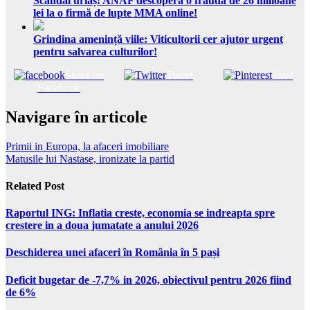
Scandal uriaș! ANAF descoperă o fraudă de 26 milioane
lei la o firmă de lupte MMA online!
Grindina amenință viile: Viticultorii cer ajutor urgent
pentru salvarea culturilor!
Share on
Tweet
Save
Facebook
Navigare în articole
Primii in Europa, la afaceri imobiliare
Matusile lui Nastase, ironizate la partid
Related Post
Raportul ING: Inflatia creste, economia se indreapta spre
crestere in a doua jumatate a anului 2026
Deschiderea unei afaceri în România în 5 pași
Deficit bugetar de -7,7% in 2026, obiectivul pentru 2026 fiind
de 6%