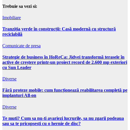
Trebuie sa vezi si:
Imobiliare
Tranziția verde în construcții: Casă modernă cu structură
reciclabilă
Comunicate de presa
Strategie de business în HoReCa: Jidvei transformă terasele în
active de creștere printr-un proiect record de 2.600 mp exteriori
cu Sun Leader
Diverse
Fără proteze mobile: cum funcționează reabilitarea completă pe
implanturi All-on
Diverse
Te muti? Cum sa nu-ti avariezi lucrurile, sa nu zgarii podeaua
sau sa te pricopsesti cu o hernie de disc?