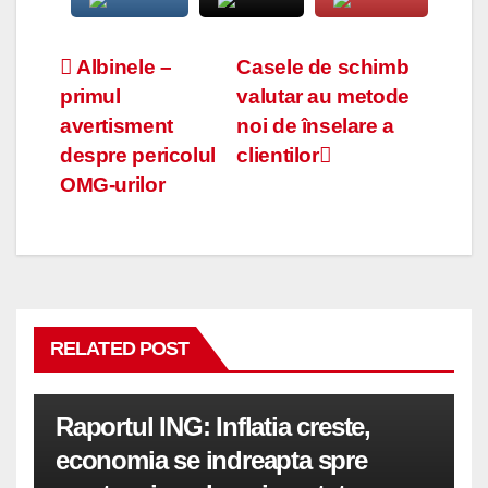
Navigare
Albinele –
Casele de schimb
primul
valutar au metode
în
avertisment
noi de înselare a
articole
despre pericolul
clientilor
OMG-urilor
RELATED POST
Raportul ING: Inflatia creste,
economia se indreapta spre