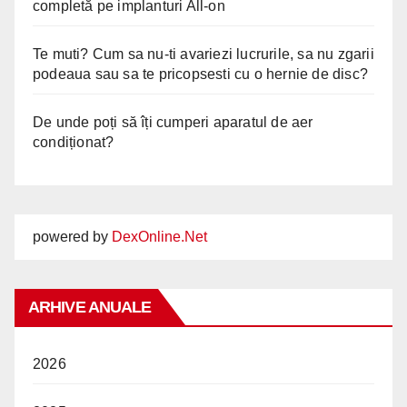
completă pe implanturi All-on
Te muti? Cum sa nu-ti avariezi lucrurile, sa nu zgarii
podeaua sau sa te pricopsesti cu o hernie de disc?
De unde poți să îți cumperi aparatul de aer
condiționat?
powered by
DexOnline.Net
ARHIVE ANUALE
2026