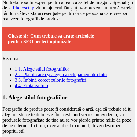
Nu trebuie să fii expert pentru a realiza astfel de imagini. Specialiștii
de la
Photosetup
vin în ajutorul tău și îți vor prezenta în următoarele
rânduri câteva sfaturi esențiale pentru orice persoană care vrea să
realizeze fotografii de produs:
Citeste si:
Cum trebuie sa arate articolele
pentru SEO perfect optimizate
Rezumat:
1
1. Alege stilul fotografiilor
2
2. Planificarea și alegerea echipamentului foto
3
3. Îmbină corect culorile fotografiei
4
4. Editarea foto
1. Alege stilul fotografiilor
Fotografia de produs poate fi considerată o artă, așa că trebuie să îți
alegi un stil ce te definește. În acest mod vei ieși în evidență, iar
produsele fotografiate de tine nu se vor pierde printre miile de poze
de pe internet. În timp, exersând cât mai mult, îți vei descoperi
propriul stil.