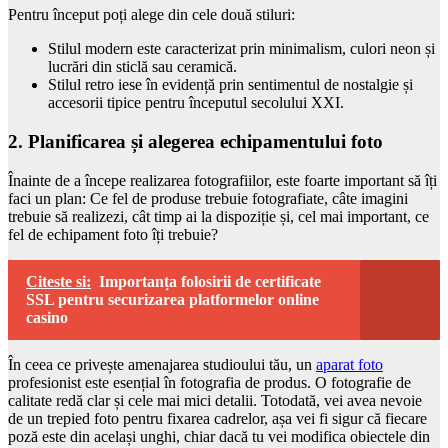
Pentru început poți alege din cele două stiluri:
Stilul modern este caracterizat prin minimalism, culori neon și
lucrări din sticlă sau ceramică.
Stilul retro iese în evidență prin sentimentul de nostalgie și
accesorii tipice pentru începutul secolului XXI.
2. Planificarea și alegerea echipamentului foto
Înainte de a începe realizarea fotografiilor, este foarte important să îți
faci un plan: Ce fel de produse trebuie fotografiate, câte imagini
trebuie să realizezi, cât timp ai la dispoziție și, cel mai important, ce
fel de echipament foto îți trebuie?
Citeste si:
Importanța folosirii de certificate
SSL pentru securizarea platformelor online
casino
În ceea ce privește amenajarea studioului tău, un
aparat foto
profesionist este esențial în fotografia de produs. O fotografie de
calitate redă clar și cele mai mici detalii. Totodată, vei avea nevoie
de un trepied foto pentru fixarea cadrelor, așa vei fi sigur că fiecare
poză este din același unghi, chiar dacă tu vei modifica obiectele din