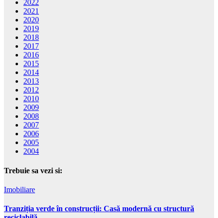
2022
2021
2020
2019
2018
2017
2016
2015
2014
2013
2012
2010
2009
2008
2007
2006
2005
2004
Trebuie sa vezi si:
Imobiliare
Tranziția verde în construcții: Casă modernă cu structură
reciclabilă