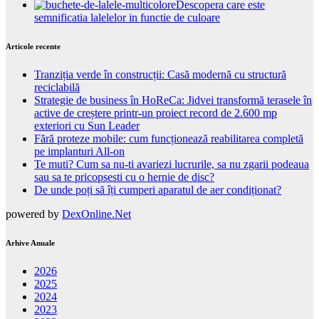
Descopera care este
semnificatia lalelelor in functie de culoare
Articole recente
Tranziția verde în construcții: Casă modernă cu structură
reciclabilă
Strategie de business în HoReCa: Jidvei transformă terasele în
active de creștere printr-un proiect record de 2.600 mp
exteriori cu Sun Leader
Fără proteze mobile: cum funcționează reabilitarea completă
pe implanturi All-on
Te muti? Cum sa nu-ti avariezi lucrurile, sa nu zgarii podeaua
sau sa te pricopsesti cu o hernie de disc?
De unde poți să îți cumperi aparatul de aer condiționat?
powered by
DexOnline.Net
Arhive Anuale
2026
2025
2024
2023