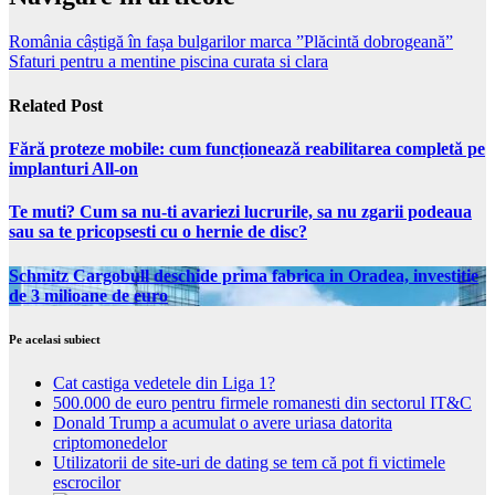
România câștigă în fașa bulgarilor marca ”Plăcintă dobrogeană”
Sfaturi pentru a mentine piscina curata si clara
Related Post
Fără proteze mobile: cum funcționează reabilitarea completă pe
implanturi All-on
Te muti? Cum sa nu-ti avariezi lucrurile, sa nu zgarii podeaua
sau sa te pricopsesti cu o hernie de disc?
Schmitz Cargobull deschide prima fabrica in Oradea, investitie
de 3 milioane de euro
Pe acelasi subiect
Cat castiga vedetele din Liga 1?
500.000 de euro pentru firmele romanesti din sectorul IT&C
Donald Trump a acumulat o avere uriasa datorita
criptomonedelor
Utilizatorii de site-uri de dating se tem că pot fi victimele
escrocilor