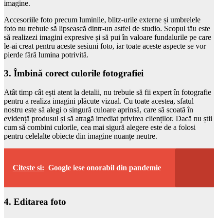
imagine.
Accesoriile foto precum luminile, blitz-urile externe și umbrelele
foto nu trebuie să lipsească dintr-un astfel de studio. Scopul tău este
să realizezi imagini expresive și să pui în valoare fundalurile pe care
le-ai creat pentru aceste sesiuni foto, iar toate aceste aspecte se vor
pierde fără lumina potrivită.
3. Îmbină corect culorile fotografiei
Atât timp cât ești atent la detalii, nu trebuie să fii expert în fotografie
pentru a realiza imagini plăcute vizual. Cu toate acestea, sfatul
nostru este să alegi o singură culoare aprinsă, care să scoată în
evidență produsul și să atragă imediat privirea clienților. Dacă nu știi
cum să combini culorile, cea mai sigură alegere este de a folosi
pentru celelalte obiecte din imagine nuanțe neutre.
Citeste si:
Google iese onorabil din pandemie
4. Editarea foto