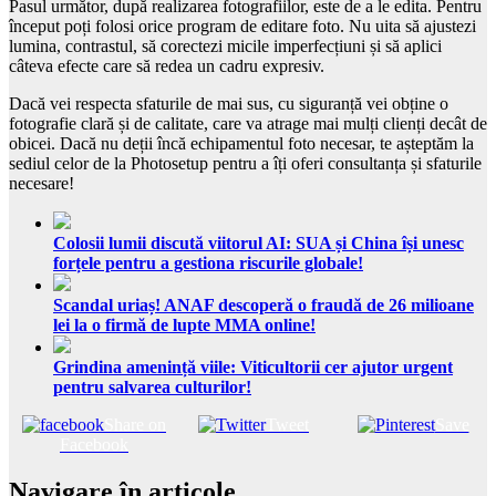
Pasul următor, după realizarea fotografiilor, este de a le edita. Pentru
început poți folosi orice program de editare foto. Nu uita să ajustezi
lumina, contrastul, să corectezi micile imperfecțiuni și să aplici
câteva efecte care să redea un cadru expresiv.
Dacă vei respecta sfaturile de mai sus, cu siguranță vei obține o
fotografie clară și de calitate, care va atrage mai mulți clienți decât de
obicei. Dacă nu deții încă echipamentul foto necesar, te așteptăm la
sediul celor de la Photosetup pentru a îți oferi consultanța și sfaturile
necesare!
Colosii lumii discută viitorul AI: SUA și China își unesc
forțele pentru a gestiona riscurile globale!
Scandal uriaș! ANAF descoperă o fraudă de 26 milioane
lei la o firmă de lupte MMA online!
Grindina amenință viile: Viticultorii cer ajutor urgent
pentru salvarea culturilor!
Share on
Tweet
Save
Facebook
Navigare în articole