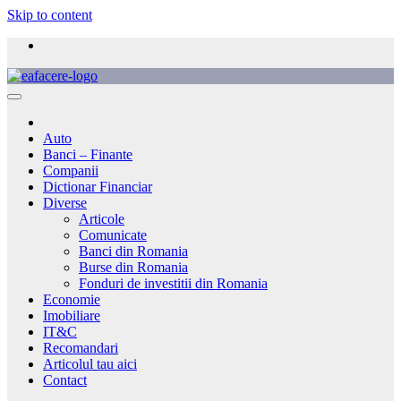
Skip to content
Auto
Banci – Finante
Companii
Dictionar Financiar
Diverse
Articole
Comunicate
Banci din Romania
Burse din Romania
Fonduri de investitii din Romania
Economie
Imobiliare
IT&C
Recomandari
Articolul tau aici
Contact