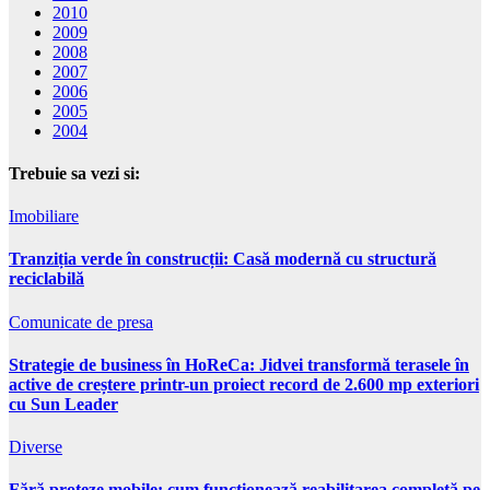
2010
2009
2008
2007
2006
2005
2004
Trebuie sa vezi si:
Imobiliare
Tranziția verde în construcții: Casă modernă cu structură
reciclabilă
Comunicate de presa
Strategie de business în HoReCa: Jidvei transformă terasele în
active de creștere printr-un proiect record de 2.600 mp exteriori
cu Sun Leader
Diverse
Fără proteze mobile: cum funcționează reabilitarea completă pe