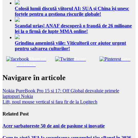
Colosii lumii discută viitorul AI: SUA și China își unesc
forțele pentru a gestiona riscurile globale!
Scandal uriaș! ANAF descoperă o fraudă de 26 milioane
lei la o firmă de lupte MMA online!
Grindina amenință viile: Viticultorii cer ajutor urgent
pentru salvarea culturilor!
Share on
Tweet
Save
Facebook
Navigare în articole
Nokia PureBook Pro 15 si 17: Off Global dezvaluie primele
laptopuri Nokia
Lift, noul mouse vertical si fara fir de la Logitech
Related Post
Acer sarbatoreste 50 de ani de pasiune si inovatie
Cum te ajută 2FA la securizarea serverului tău cPanel în 2026