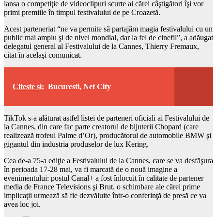
lansa o competiţie de videoclipuri scurte ai cărei câştigători îşi vor
primi premiile în timpul festivalului de pe Croazetă.
Acest parteneriat “ne va permite să partajăm magia festivalului cu un
public mai amplu şi de nivel mondial, dar la fel de cinefil”, a adăugat
delegatul general al Festivalului de la Cannes, Thierry Fremaux,
citat în acelaşi comunicat.
Citeste si:
Bucuresti, Net City
TikTok s-a alăturat astfel listei de parteneri oficiali ai Festivalului de
la Cannes, din care fac parte creatorul de bijuterii Chopard (care
realizează trofeul Palme d’Or), producătorul de automobile BMW şi
gigantul din industria produselor de lux Kering.
Cea de-a 75-a ediţie a Festivalului de la Cannes, care se va desfăşura
în perioada 17-28 mai, va fi marcată de o nouă imagine a
evenimentului: postul Canal+ a fost înlocuit în calitate de partener
media de France Televisions şi Brut, o schimbare ale cărei prime
implicaţii urmează să fie dezvăluite într-o conferinţă de presă ce va
avea loc joi.