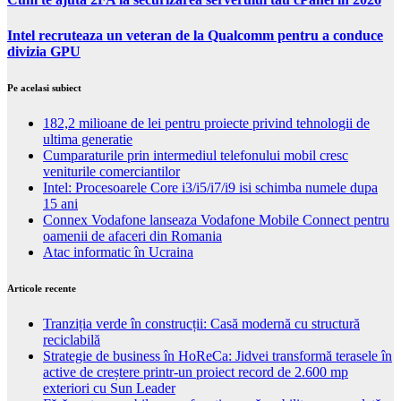
Intel recruteaza un veteran de la Qualcomm pentru a conduce
divizia GPU
Pe acelasi subiect
182,2 milioane de lei pentru proiecte privind tehnologii de
ultima generatie
Cumparaturile prin intermediul telefonului mobil cresc
veniturile comerciantilor
Intel: Procesoarele Core i3/i5/i7/i9 isi schimba numele dupa
15 ani
Connex Vodafone lanseaza Vodafone Mobile Connect pentru
oamenii de afaceri din Romania
Atac informatic în Ucraina
Articole recente
Tranziția verde în construcții: Casă modernă cu structură
reciclabilă
Strategie de business în HoReCa: Jidvei transformă terasele în
active de creștere printr-un proiect record de 2.600 mp
exteriori cu Sun Leader