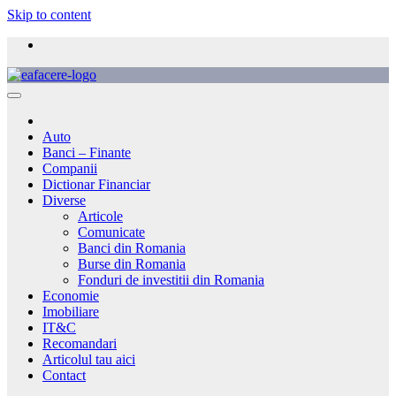
Skip to content
Auto
Banci – Finante
Companii
Dictionar Financiar
Diverse
Articole
Comunicate
Banci din Romania
Burse din Romania
Fonduri de investitii din Romania
Economie
Imobiliare
IT&C
Recomandari
Articolul tau aici
Contact