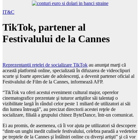
IT&C
TikTok, partener al
Festivalului de la Cannes
Reprezentanţii reţelei de socializare TikTok
au anunţat marţi că
această platformă online, specializată în difuzarea de videoclipuri
scurte şi foarte apreciate de adolescenţi, a devenit partener oficial al
Festivalului de Film de la Cannes, informează AFP.
“TikTok va oferi acestui eveniment cultural major, operelor
cinematografice prezentate şi tuturor artiştilor săi talentaţi o
vizibilitate largă în rândul celor peste 1 miliard de utilizatori ai săi
din lumea întreagă”, au precizat directorii acestei reţele de
socializare, filială a grupului chinez ByteDance, într-un comunicat.
Ei au promis, de asemenea, că îi vor ajuta pe utilizatori să descopere
“dintr-un unghi inedit culisele festivalului, celebra paradă a vedetelor
pe treptele de la Cannes şi întâlniri online cu diverşi artişti” şi că vor