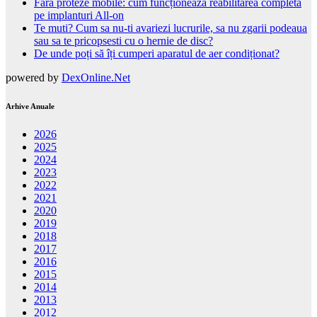
Fără proteze mobile: cum funcționează reabilitarea completă
pe implanturi All-on
Te muti? Cum sa nu-ti avariezi lucrurile, sa nu zgarii podeaua
sau sa te pricopsesti cu o hernie de disc?
De unde poți să îți cumperi aparatul de aer condiționat?
powered by
DexOnline.Net
Arhive Anuale
2026
2025
2024
2023
2022
2021
2020
2019
2018
2017
2016
2015
2014
2013
2012