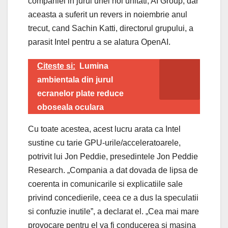
companiei in jurul unei noi unitati, AI Group, dar
aceasta a suferit un revers in noiembrie anul
trecut, cand Sachin Katti, directorul grupului, a
parasit Intel pentru a se alatura OpenAI.
Citeste si:
Lumina
ambientala din jurul
ecranelor plate reduce
oboseala oculara
Cu toate acestea, acest lucru arata ca Intel
sustine cu tarie GPU-urile/acceleratoarele,
potrivit lui Jon Peddie, presedintele Jon Peddie
Research. „Compania a dat dovada de lipsa de
coerenta in comunicarile si explicatiile sale
privind concedierile, ceea ce a dus la speculatii
si confuzie inutile”, a declarat el. „Cea mai mare
provocare pentru el va fi conducerea si masina