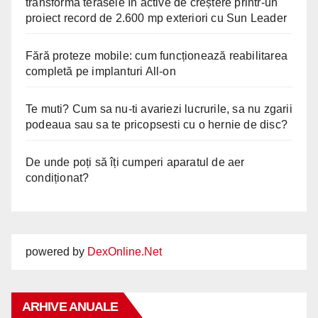
transformă terasele în active de creștere printr-un
proiect record de 2.600 mp exteriori cu Sun Leader
Fără proteze mobile: cum funcționează reabilitarea
completă pe implanturi All-on
Te muti? Cum sa nu-ti avariezi lucrurile, sa nu zgarii
podeaua sau sa te pricopsesti cu o hernie de disc?
De unde poți să îți cumperi aparatul de aer
condiționat?
powered by
DexOnline.Net
ARHIVE ANUALE