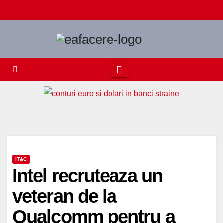
Skip
to
content
IT&C
Intel recruteaza un
veteran de la
Qualcomm pentru a