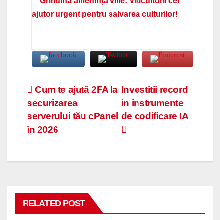
Grindina amenință viile: Viticultorii cer
ajutor urgent pentru salvarea culturilor!
Navigare
Cum te ajută 2FA la
Investitii record
securizarea
in instrumente
în
serverului tău cPanel
de codificare IA
articole
în 2026
RELATED POST