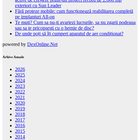
exteriori cu Sun Leader
Fără proteze mobile: cum funcționează reabilitarea completă
pe implanturi All-on
Te muti? Cum sa nu-ti avariezi lucrurile, sa nu zgarii podeaua
sau sa te pricopsesti cu o hernie de disc?
De unde poți să îți cumperi aparatul de aer condiționat?
powered by
DexOnline.Net
Arhive Anuale
2026
2025
2024
2023
2022
2021
2020
2019
2018
2017
2016
2015
2014