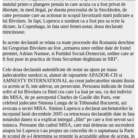
statului printr-o plangere penala in care acuza ca a fost privat de
libertate, in mod ilegal, pe durata procesului de la Stockholm, de
catre persoane care au actionat in scopul favorizarii starii judiciare a
lui Bivolaru. In fapt, Lupescu a sustinut ca a fost pus sa scrie la
dictare, la Copenhaga, in fata unei femei-notar, doua declaratii
mincinoase.
In aceste declaratii se relata ca toate procesele din Romania deschise
lui Gregorian Bivolaru au fost „urmarea unor ordine date de fostul
premier, Adrian Nastase, si Partidul Social-Democrat, ordine care ar
fi fost puse in practica de fosta Securitate deghizata in SRI“.
Cele doua declaratii autentificate de notar au ajuns pe masa
judecatorilor suedezi si, alaturi de rapoartele APADOR-CH si
AMNESTY INTERNATIONAL au creat judecatorilor straini iluzia
ca acesta ar fi, intr-adevar, un persecutat. Persoana indicata de fostul
sofer al lui Bivolaru ca fiind cea care l-a luat pe sus, cu doi indivizi
din MISA, de pe aerorpotul Charles de Gaulle din Paris, este
celebrul judecator Simona Lungu de la Tribunalul Bucuresti, azi
avocata a sectei MISA. Simion Lupescu a declarat anchetatorilor la
inceputul lunii decembrie 2005 ca retracteaza declaratiile date in fata
notarului danez si a explicat intregul „film“ pe care a fost nevoit sa-l
traiasca. Persoane din cadrul MISA, care mai detineau un ascendent
asupra lui Lupescu i-au propus un concediu de o saptamana la Paris
in scopul de a-l determina sa renunte la acuzatiile aduse de acesta, in