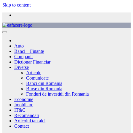
Skip to content
Auto
Banci – Finante
Companii
Dictionar Financiar
Diverse
Articole
Comunicate
Banci din Romania
Burse din Romania
Fonduri de investitii din Romania
Economie
Imobiliare
IT&C
Recomandari
Articolul tau aici
Contact