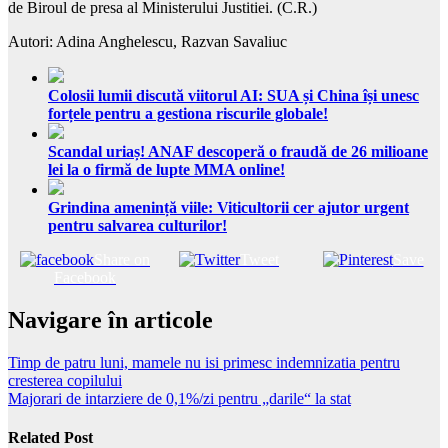
de Biroul de presa al Ministerului Justitiei. (C.R.)
Autori: Adina Anghelescu, Razvan Savaliuc
Colosii lumii discută viitorul AI: SUA și China își unesc
forțele pentru a gestiona riscurile globale!
Scandal uriaș! ANAF descoperă o fraudă de 26 milioane
lei la o firmă de lupte MMA online!
Grindina amenință viile: Viticultorii cer ajutor urgent
pentru salvarea culturilor!
Share on
Tweet
Save
Facebook
Navigare în articole
Timp de patru luni, mamele nu isi primesc indemnizatia pentru
cresterea copilului
Majorari de intarziere de 0,1%/zi pentru „darile“ la stat
Related Post