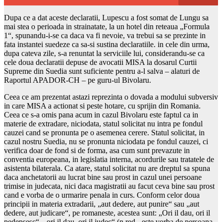
Dupa ce a dat aceste declaratii, Lupescu a fost somat de Lungu sa
mai stea o perioada in strainatate, la un hotel din reteaua „Formula
1“, spunandu-i-se ca daca va fi nevoie, va trebui sa se prezinte in
fata instantei suedeze ca sa-si sustina declaratiile. in cele din urma,
dupa cateva zile, s-a renuntat la serviciile lui, considerandu-se ca
cele doua declaratii depuse de avocatii MISA la dosarul Curtii
Supreme din Suedia sunt suficiente pentru a-l salva – alaturi de
Raportul APADOR-CH – pe guru-ul Bivolaru.
Ceea ce am prezentat astazi reprezinta o dovada a modului subversiv
in care MISA a actionat si peste hotare, cu sprijin din Romania.
Ceea ce s-a omis pana acum in cazul Bivolaru este faptul ca in
materie de extradare, niciodata, statul solicitat nu intra pe fondul
cauzei cand se pronunta pe o asemenea cerere. Statul solicitat, in
cazul nostru Suedia, nu se pronunta niciodata pe fondul cauzei, ci
verifica doar de fond si de forma, asa cum sunt prevazute in
conventia europeana, in legislatia interna, acordurile sau tratatele de
asistenta bilaterala. Ca atare, statul solicitat nu are dreptul sa spuna
daca anchetatorii au lucrat bine sau prost in cazul unei persoane
trimise in judecata, nici daca magistratii au facut ceva bine sau prost
cand e vorba de o urmarire penala in curs. Conform celor doua
principii in materia extradarii, „aut dedere, aut punire“ sau „aut
dedere, aut judicare“, pe romaneste, acestea sunt: „Ori il dau, ori il
pedepsesc“, „ori il dau, ori il judec“ (n.red.- este vorba de persoana