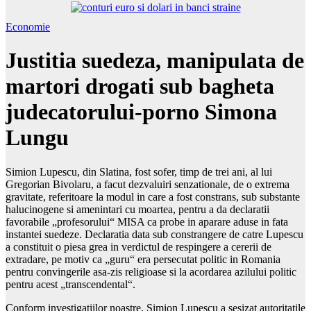
Economie
Justitia suedeza, manipulata de
martori drogati sub bagheta
judecatorului-porno Simona
Lungu
Simion Lupescu, din Slatina, fost sofer, timp de trei ani, al lui
Gregorian Bivolaru, a facut dezvaluiri senzationale, de o extrema
gravitate, referitoare la modul in care a fost constrans, sub substante
halucinogene si amenintari cu moartea, pentru a da declaratii
favorabile „profesorului“ MISA ca probe in aparare aduse in fata
instantei suedeze. Declaratia data sub constrangere de catre Lupescu
a constituit o piesa grea in verdictul de respingere a cererii de
extradare, pe motiv ca „guru“ era persecutat politic in Romania
pentru convingerile asa-zis religioase si la acordarea azilului politic
pentru acest „transcendental“.
Conform investigatiilor noastre, Simion Lupescu a sesizat autoritatile