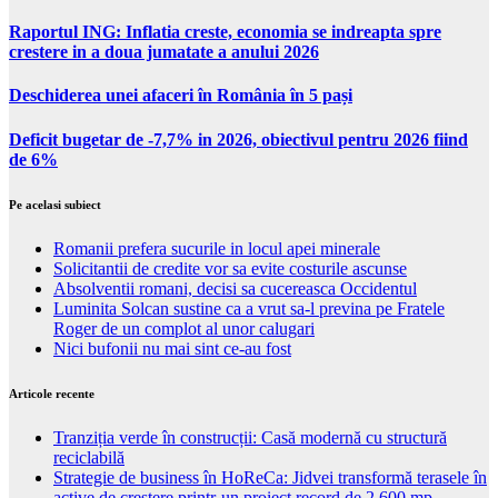
Raportul ING: Inflatia creste, economia se indreapta spre
crestere in a doua jumatate a anului 2026
Deschiderea unei afaceri în România în 5 pași
Deficit bugetar de -7,7% in 2026, obiectivul pentru 2026 fiind
de 6%
Pe acelasi subiect
Romanii prefera sucurile in locul apei minerale
Solicitantii de credite vor sa evite costurile ascunse
Absolventii romani, decisi sa cucereasca Occidentul
Luminita Solcan sustine ca a vrut sa-l previna pe Fratele
Roger de un complot al unor calugari
Nici bufonii nu mai sint ce-au fost
Articole recente
Tranziția verde în construcții: Casă modernă cu structură
reciclabilă
Strategie de business în HoReCa: Jidvei transformă terasele în
active de creștere printr-un proiect record de 2.600 mp