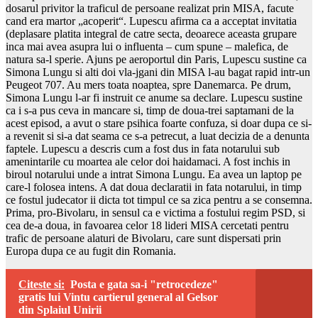
dosarul privitor la traficul de persoane realizat prin MISA, facute
cand era martor „acoperit“. Lupescu afirma ca a acceptat invitatia
(deplasare platita integral de catre secta, deoarece aceasta grupare
inca mai avea asupra lui o influenta – cum spune – malefica, de
natura sa-l sperie. Ajuns pe aeroportul din Paris, Lupescu sustine ca
Simona Lungu si alti doi vla-jgani din MISA l-au bagat rapid intr-un
Peugeot 707. Au mers toata noaptea, spre Danemarca. Pe drum,
Simona Lungu l-ar fi instruit ce anume sa declare. Lupescu sustine
ca i s-a pus ceva in mancare si, timp de doua-trei saptamani de la
acest episod, a avut o stare psihica foarte confuza, si doar dupa ce si-
a revenit si si-a dat seama ce s-a petrecut, a luat decizia de a denunta
faptele. Lupescu a descris cum a fost dus in fata notarului sub
amenintarile cu moartea ale celor doi haidamaci. A fost inchis in
biroul notarului unde a intrat Simona Lungu. Ea avea un laptop pe
care-l folosea intens. A dat doua declaratii in fata notarului, in timp
ce fostul judecator ii dicta tot timpul ce sa zica pentru a se consemna.
Prima, pro-Bivolaru, in sensul ca e victima a fostului regim PSD, si
cea de-a doua, in favoarea celor 18 lideri MISA cercetati pentru
trafic de persoane alaturi de Bivolaru, care sunt dispersati prin
Europa dupa ce au fugit din Romania.
Citeste si:
Posta e gata sa-i "retrocedeze"
gratis lui Vintu cartierul general al Gelsor
din Splaiul Unirii