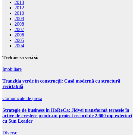
2013
2012
2010
2009
2008
2007
2006
2005
2004
Trebuie sa vezi si:
Imobiliare
Tranziția verde în construcții: Casă modernă cu structură
reciclabilă
Comunicate de presa
Strategie de business în HoReCa: Jidvei transformă terasele în
active de creștere printr-un proiect record de 2.600 mp exteriori
cu Sun Leader
Diverse