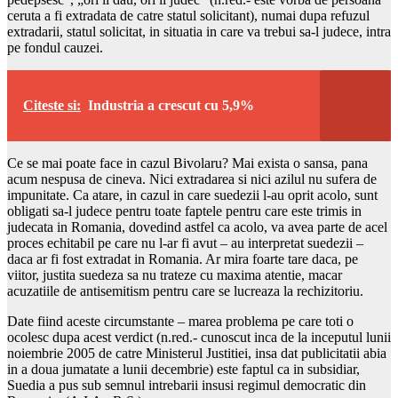
ceruta a fi extradata de catre statul solicitant), numai dupa refuzul
extradarii, statul solicitat, in situatia in care va trebui sa-l judece, intra
pe fondul cauzei.
Citeste si:
Industria a crescut cu 5,9%
Ce se mai poate face in cazul Bivolaru? Mai exista o sansa, pana
acum nespusa de cineva. Nici extradarea si nici azilul nu sufera de
impunitate. Ca atare, in cazul in care suedezii l-au oprit acolo, sunt
obligati sa-l judece pentru toate faptele pentru care este trimis in
judecata in Romania, dovedind astfel ca acolo, va avea parte de acel
proces echitabil pe care nu l-ar fi avut – au interpretat suedezii –
daca ar fi fost extradat in Romania. Ar mira foarte tare daca, pe
viitor, justita suedeza sa nu trateze cu maxima atentie, macar
acuzatiile de antisemitism pentru care se lucreaza la rechizitoriu.
Date fiind aceste circumstante – marea problema pe care toti o
ocolesc dupa acest verdict (n.red.- cunoscut inca de la inceputul lunii
noiembrie 2005 de catre Ministerul Justitiei, insa dat publicitatii abia
in a doua jumatate a lunii decembrie) este faptul ca in subsidiar,
Suedia a pus sub semnul intrebarii insusi regimul democratic din