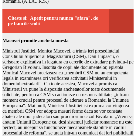
Romania. (A.I.A., R.S.)
Citeste si:
Apetit pentru munca "afara", de
pe bancile scolii
Macovei promite ancheta onesta
Ministrul Justitiei, Monica Macovei, a trimis ieri presedintelui
Consiliului Superior al Magistraturii (CSM), Dan Lupascu, o
scrisoare explicativa in legatura cu cererile de extradare privindu-l pe
Gregorian Bivolaru. Insotita de copii ale documentelor, epistola
Monicai Macovei precizeaza ca „membrii CSM nu au competenta
legala in examinarea ori verificarea activitatii Ministerului in
domeniul extradarii“. Cu toate acestea, Macovei a promis ca
Ministerul va pune la dispozitia anchetatorilor toate documentele
solicitate, pentru ca CSM sa actioneze cu responsabilitate, „intr-un
moment crucial pentru procesul de aderare a Romaniei la Uniunea
Europeana“. Mai mult, Ministerul Justitiei isi exprima convingerea
ca membrii CSM vor adopta masuri ferme daca se vor constata
abateri ale unor judecatori sau procurori in cazul Bivolaru. „Vrem sa
aratam Uniunii Europene ca, desi sistemul judiciar romanesc nu este
perfect, au inceput sa functioneze mecanismele stabilite in cadrul
procesului de reforma“, se arata intr-un comunicat dat ieri publicitatii