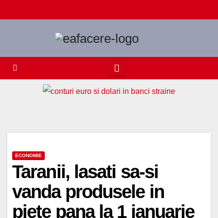
Skip
to
content
ECONOMIE
Taranii, lasati sa-si
vanda produsele in
piete pana la 1 ianuarie