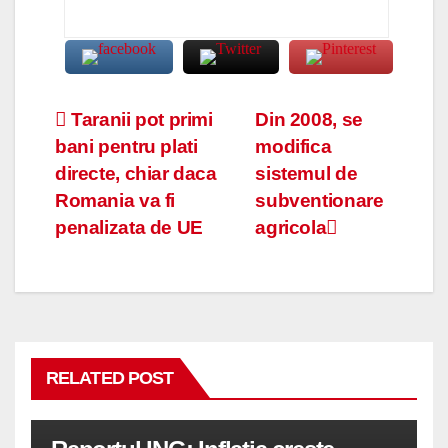
Navigare
Taranii pot primi
Din 2008, se
bani pentru plati
modifica
în
directe, chiar daca
sistemul de
articole
Romania va fi
subventionare
penalizata de UE
agricola
RELATED POST