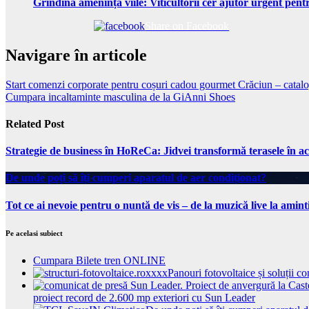
Grindina amenință viile: Viticultorii cer ajutor urgent pentr
Share on Facebook
Navigare în articole
Start comenzi corporate pentru coșuri cadou gourmet Crăciun – catal
Cumpara incaltaminte masculina de la GiAnni Shoes
Related Post
Strategie de business în HoReCa: Jidvei transformă terasele în ac
De unde poți să îți cumperi aparatul de aer condiționat?
Tot ce ai nevoie pentru o nuntă de vis – de la muzică live la amint
Pe acelasi subiect
Cumpara Bilete tren ONLINE
Panouri fotovoltaice și soluții 
proiect record de 2.600 mp exteriori cu Sun Leader