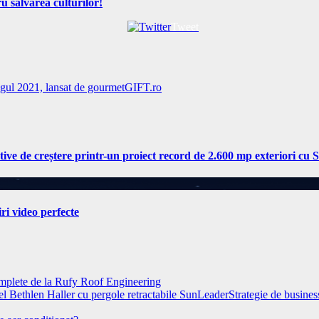
u salvarea culturilor!
Tweet
ogul 2021, lansat de gourmetGIFT.ro
tive de creștere printr-un proiect record de 2.600 mp exteriori cu
iri video perfecte
complete de la Rufy Roof Engineering
Strategie de busines