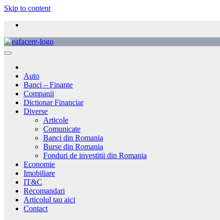
Skip to content
Auto
Banci – Finante
Companii
Dictionar Financiar
Diverse
Articole
Comunicate
Banci din Romania
Burse din Romania
Fonduri de investitii din Romania
Economie
Imobiliare
IT&C
Recomandari
Articolul tau aici
Contact