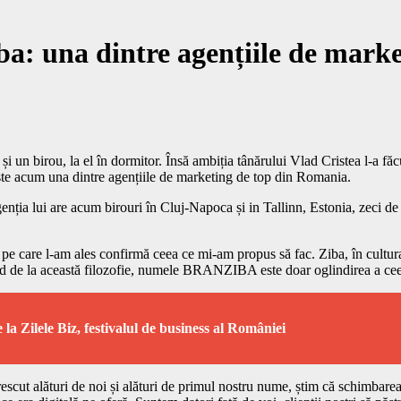
a: una dintre agențiile de mark
 și un birou, la el în dormitor. Însă ambiția tânărului Vlad Cristea l-a f
 acum una dintre agențiile de marketing de top din Romania.
enția lui are acum birouri în Cluj-Napoca și in Tallinn, Estonia, zeci d
 care l-am ales confirmă ceea ce mi-am propus să fac. Ziba, în cultura p
ând de la această filozofie, numele BRANZIBA este doar oglindirea a ceea
 la Zilele Biz, festivalul de business al României
escut alături de noi și alături de primul nostru nume, știm că schimbarea