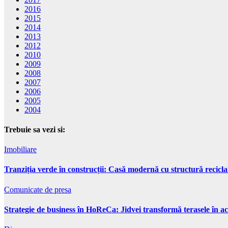
2016
2015
2014
2013
2012
2010
2009
2008
2007
2006
2005
2004
Trebuie sa vezi si:
Imobiliare
Tranziția verde în construcții: Casă modernă cu structură recicla
Comunicate de presa
Strategie de business în HoReCa: Jidvei transformă terasele în ac