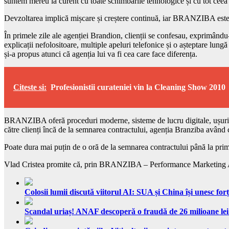
suntem mereu la curent cu toate schimbările tehnologice și cu tot ceea ce 
Devzoltarea implică mișcare și creștere continuă, iar BRANZIBA este f
În primele zile ale agenției Brandion, clienții se confesau, exprimându-ș
explicații nefolositoare, multiple apeluri telefonice și o așteptare lu
și-a propus atunci că agenția lui va fi cea care face diferența.
Citeste si:
Profesionistii curateniei vin la Cleaning Show 2010
BRANZIBA oferă proceduri moderne, sisteme de lucru digitale, ușurință ș
către clienți încă de la semnarea contractului, agenția Branziba având
Poate dura mai puțin de o oră de la semnarea contractului până la pri
Vlad Cristea promite că, prin BRANZIBA – Performance Marketing Agen
Colosii lumii discută viitorul AI: SUA și China își unesc forț
Scandal uriaș! ANAF descoperă o fraudă de 26 milioane lei