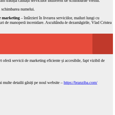
m tradiția calității serviciilor indiferent de schimbările vremii.
la schimbarea numelui.
de marketing
– întârzieri în livrarea serviciilor, mailuri lungi cu
osturi de manoperă incenidare. Ascultându-le dezamăgirile, Vlad Cristea
feră servicii de marketing eficiente și accesibile, fapt vizibil de
ulte detailii găsiți pe noul website –
https://branziba.com/