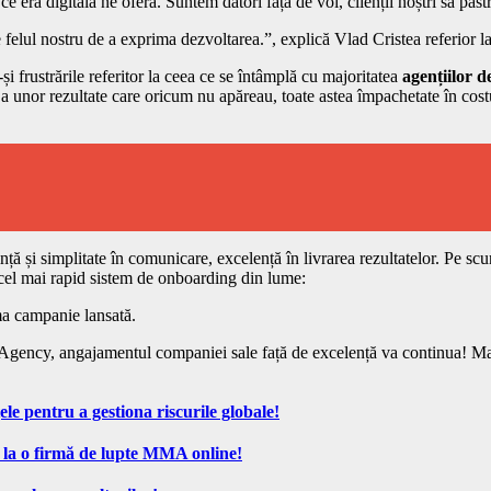
era digitală ne oferă. Suntem datori față de voi, clienții noștri să păstră
elul nostru de a exprima dezvoltarea.”, explică Vlad Cristea referior 
i frustrările referitor la ceea ce se întâmplă cu majoritatea
agențiilor 
ngă a unor rezultate care oricum nu apăreau, toate astea împachetate în c
i simplitate în comunicare, excelență în livrarea rezultatelor. Pe scurt o
 cel mai rapid sistem de onboarding din lume:
ma campanie lansată.
cy, angajamentul companiei sale față de excelență va continua! Mai m
ele pentru a gestiona riscurile globale!
 la o firmă de lupte MMA online!