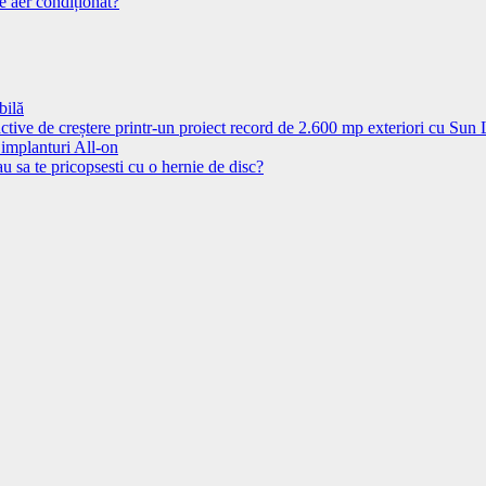
e aer condiționat?
bilă
ctive de creștere printr-un proiect record de 2.600 mp exteriori cu Sun
 implanturi All-on
u sa te pricopsesti cu o hernie de disc?