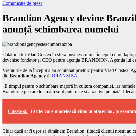
Comunicate de presa
Brandion Agency devine Branzib
anunță schimbarea numelui
Călătoria lui Vlad Cristea în sfera business-ului a început cu un laptop
devenise fondator și CEO pentru agenția BRANDION. Agenția lui este
Vremurile de la început s-au schimbat prielnic pentru Vlad Cristea. Ag
din
Brandion Agency
în
BRANZIBA
:
„E timpul pentru o schimbare majoră în cultura companiei, iar numele pe
Brandurile pe care le creăm sunt puternice și atractive pe piață. Plec
Citeste si:
10 idei care modelează viitorul afacerilor, prezentate
Chiar dacă ar fi ușor să rămânem Brandion, fiindcă clienții noștri au cr