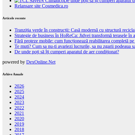
De unde poți să îți cumperi aparatul d
Relansare site Cosmedica.ro
Articole recente
Tranziția verde în construcții: Casă modernă cu structură recicla
Strategie de business în HoReCa: Jidvei transformă terasele în a
Fără proteze mobile: cum funcționează reabilitarea completă pe
Te muti? Cum sa nu-ti avariezi lucrurile, sa nu zgarii podeaua sa
De unde poți să îți cumperi aparatul de aer condiționat?
powered by
DexOnline.Net
Arhive Anuale
2026
2025
2024
2023
2022
2021
2020
2019
2018
2017