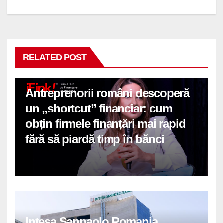
RELATED POST
Antreprenorii români descoperă
un „shortcut” financiar: cum
obțin firmele finanțări mai rapid
fără să piardă timp în bănci
Intesa Sanpaolo Romania