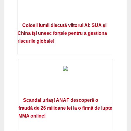
Colosii lumii discută viitorul AI: SUA și
China își unesc forțele pentru a gestiona
riscurile globale!
Scandal uriaș! ANAF descoperă o
fraudă de 26 milioane lei la o firmă de lupte
MMA online!