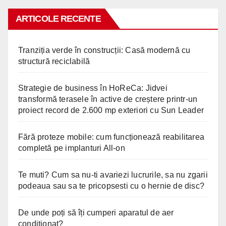
ARTICOLE RECENTE
Tranziția verde în construcții: Casă modernă cu
structură reciclabilă
Strategie de business în HoReCa: Jidvei
transformă terasele în active de creștere printr-un
proiect record de 2.600 mp exteriori cu Sun Leader
Fără proteze mobile: cum funcționează reabilitarea
completă pe implanturi All-on
Te muti? Cum sa nu-ti avariezi lucrurile, sa nu zgarii
podeaua sau sa te pricopsesti cu o hernie de disc?
De unde poți să îți cumperi aparatul de aer
condiționat?