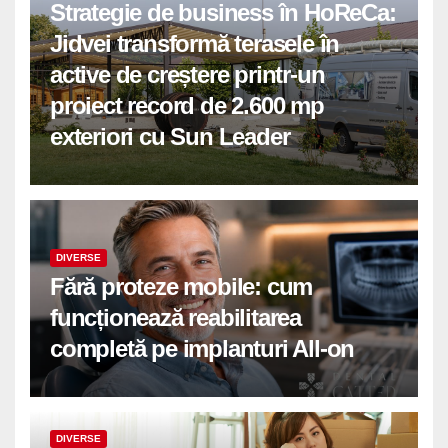
Strategie de business în HoReCa:
Jidvei transformă terasele în
active de creștere printr-un
proiect record de 2.600 mp
exteriori cu Sun Leader
DIVERSE
Fără proteze mobile: cum
funcționează reabilitarea
completă pe implanturi All-on
DIVERSE