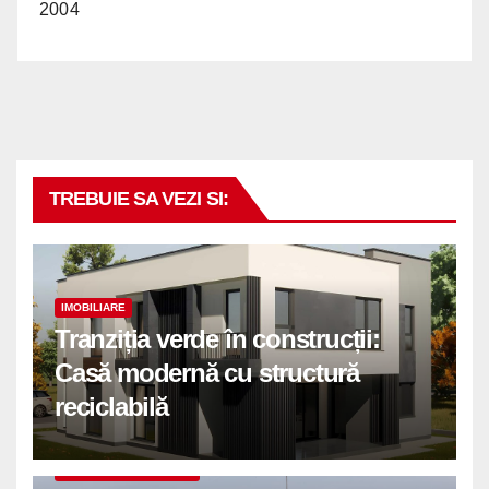
2004
TREBUIE SA VEZI SI:
IMOBILIARE
Tranziția verde în construcții:
Casă modernă cu structură
reciclabilă
COMUNICATE DE PRESA