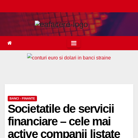
Skip
to
content
BANCI - FINANTE
Societatile de servicii
financiare – cele mai
active companii listate