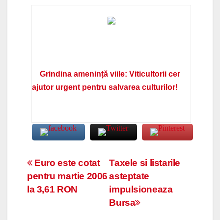
Grindina amenință viile: Viticultorii cer
ajutor urgent pentru salvarea culturilor!
Navigare
Euro este cotat
Taxele si listarile
pentru martie 2006
asteptate
în
la 3,61 RON
impulsioneaza
articole
Bursa