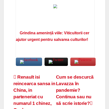
Grindina amenință viile: Viticultorii cer
ajutor urgent pentru salvarea culturilor!
Navigare
Renault isi
Cum se descurcă
reincearca sansa in
Lavazza în
în
China, in
pandemie?
articole
parteneriat cu
Continua sau nu
numarul 1 chinez,
să scrie istorie?