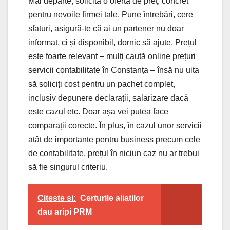
Mai departe, solicită o ofertă de preț, concret
pentru nevoile firmei tale. Pune întrebări, cere
sfaturi, asigură-te că ai un partener nu doar
informat, ci și disponibil, dornic să ajute. Prețul
este foarte relevant – mulți caută online prețuri
servicii contabilitate în Constanța – însă nu uita
să soliciți cost pentru un pachet complet,
inclusiv depunere declarații, salarizare dacă
este cazul etc. Doar așa vei putea face
comparații corecte. În plus, în cazul unor servicii
atât de importante pentru business precum cele
de contabilitate, prețul în niciun caz nu ar trebui
să fie singurul criteriu.
Citeste si:
Certurile aliatilor
dau aripi PRM