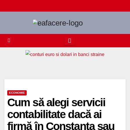
Skip
to
content
ECONOMIE
Cum să alegi servicii
contabilitate dacă ai
firmă în Constanța sau