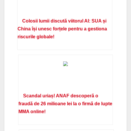
Colosii lumii discută viitorul AI: SUA și
China își unesc forțele pentru a gestiona
riscurile globale!
Scandal uriaș! ANAF descoperă o
fraudă de 26 milioane lei la o firmă de lupte
MMA online!