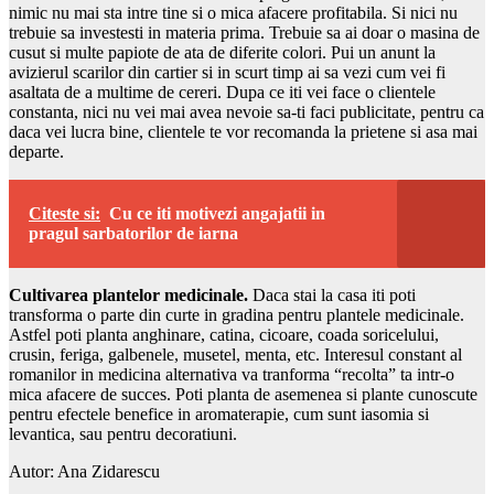
nimic nu mai sta intre tine si o mica afacere profitabila. Si nici nu
trebuie sa investesti in materia prima. Trebuie sa ai doar o masina de
cusut si multe papiote de ata de diferite colori. Pui un anunt la
avizierul scarilor din cartier si in scurt timp ai sa vezi cum vei fi
asaltata de a multime de cereri. Dupa ce iti vei face o clientele
constanta, nici nu vei mai avea nevoie sa-ti faci publicitate, pentru ca
daca vei lucra bine, clientele te vor recomanda la prietene si asa mai
departe.
Citeste si:
Cu ce iti motivezi angajatii in
pragul sarbatorilor de iarna
Cultivarea plantelor medicinale.
Daca stai la casa iti poti
transforma o parte din curte in gradina pentru plantele medicinale.
Astfel poti planta anghinare, catina, cicoare, coada soricelului,
crusin, feriga, galbenele, musetel, menta, etc. Interesul constant al
romanilor in medicina alternativa va tranforma “recolta” ta intr-o
mica afacere de succes. Poti planta de asemenea si plante cunoscute
pentru efectele benefice in aromaterapie, cum sunt iasomia si
levantica, sau pentru decoratiuni.
Autor: Ana Zidarescu