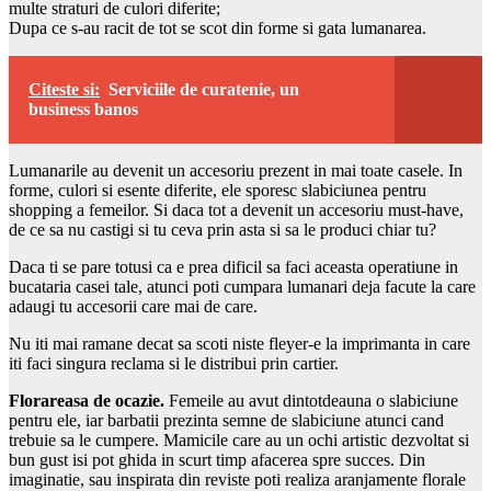
multe straturi de culori diferite;
Dupa ce s-au racit de tot se scot din forme si gata lumanarea.
Citeste si:
Serviciile de curatenie, un
business banos
Lumanarile au devenit un accesoriu prezent in mai toate casele. In
forme, culori si esente diferite, ele sporesc slabiciunea pentru
shopping a femeilor. Si daca tot a devenit un accesoriu must-have,
de ce sa nu castigi si tu ceva prin asta si sa le produci chiar tu?
Daca ti se pare totusi ca e prea dificil sa faci aceasta operatiune in
bucataria casei tale, atunci poti cumpara lumanari deja facute la care
adaugi tu accesorii care mai de care.
Nu iti mai ramane decat sa scoti niste fleyer-e la imprimanta in care
iti faci singura reclama si le distribui prin cartier.
Florareasa de ocazie.
Femeile au avut dintotdeauna o slabiciune
pentru ele, iar barbatii prezinta semne de slabiciune atunci cand
trebuie sa le cumpere. Mamicile care au un ochi artistic dezvoltat si
bun gust isi pot ghida in scurt timp afacerea spre succes. Din
imaginatie, sau inspirata din reviste poti realiza aranjamente florale