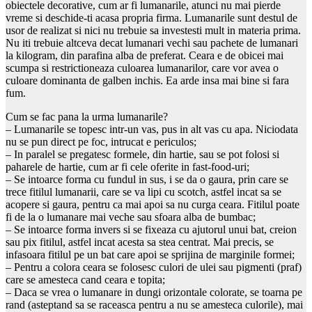
obiectele decorative, cum ar fi lumanarile, atunci nu mai pierde
vreme si deschide-ti acasa propria firma. Lumanarile sunt destul de
usor de realizat si nici nu trebuie sa investesti mult in materia prima.
Nu iti trebuie altceva decat lumanari vechi sau pachete de lumanari
la kilogram, din parafina alba de preferat. Ceara e de obicei mai
scumpa si restrictioneaza culoarea lumanarilor, care vor avea o
culoare dominanta de galben inchis. Ea arde insa mai bine si fara
fum.
Cum se fac pana la urma lumanarile?
– Lumanarile se topesc intr-un vas, pus in alt vas cu apa. Niciodata
nu se pun direct pe foc, intrucat e periculos;
– In paralel se pregatesc formele, din hartie, sau se pot folosi si
paharele de hartie, cum ar fi cele oferite in fast-food-uri;
– Se intoarce forma cu fundul in sus, i se da o gaura, prin care se
trece fitilul lumanarii, care se va lipi cu scotch, astfel incat sa se
acopere si gaura, pentru ca mai apoi sa nu curga ceara. Fitilul poate
fi de la o lumanare mai veche sau sfoara alba de bumbac;
– Se intoarce forma invers si se fixeaza cu ajutorul unui bat, creion
sau pix fitilul, astfel incat acesta sa stea centrat. Mai precis, se
infasoara fitilul pe un bat care apoi se sprijina de marginile formei;
– Pentru a colora ceara se folosesc culori de ulei sau pigmenti (praf)
care se amesteca cand ceara e topita;
– Daca se vrea o lumanare in dungi orizontale colorate, se toarna pe
rand (asteptand sa se raceasca pentru a nu se amesteca culorile), mai