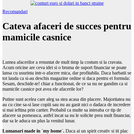
Recomandari
Cateva afaceri de succes pentru
mamicile casnice
Lumea afacerilor a renuntat de mult timp la costum si la cravata.
Acum oricine are ceva idei si o bruma de suport financiar se poate
lansa cu usurinta intr-o afacere mica, dar profitabila. Daca barbatii se
tot lauda ca si-au deschis magazine online si daca pentru ei formula:
Sesam, deschide-te! chiar a functionat, de ce sa nu ne gandim ca si
mamicile casnice pot avea ele afacerile lor?
Putine sunt acelea care aleg sa stea acasa din placere. Majoritatea nu
au cu cine sa-si lase copiii sau nu au gasit nici o dadaca de incredere
si mai ieftina prin cartier. Probabil ca multe sa intreaba ce tip de
afacere sa porneasca, astfel incat sa nu le solicite prea mult financiar,
dar sa le aduca un plus la venitul lunar.
Lumanari made in ´my home´.
Daca ai un spirit creativ si iti plac