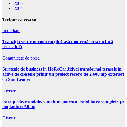
2005
2004
Trebuie sa vezi si:
Imobiliare
Tranziția verde în construcții: Casă modernă cu structură
reciclabilă
Comunicate de presa
Strategie de business în HoReCa: Jidvei transformă terasele în
active de creștere printr-un proiect record de 2.600 mp exteriori
cu Sun Leader
Diverse
Fără proteze mobile: cum funcționează reabilitarea completă pe
implanturi All-on
Diverse