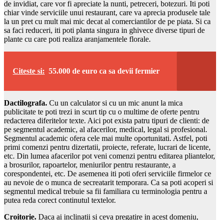
de invidiat, care vor fi apreciate la nunti, petreceri, botezuri. Iti poti
chiar vinde serviciile unui restaurant, care va aprecia produsele tale
la un pret cu mult mai mic decat al comerciantilor de pe piata. Si ca
sa faci reduceri, iti poti planta singura in ghivece diverse tipuri de
plante cu care poti realiza aranjamentele florale.
Citeste si:
55.000 de euro ca sa devii fermier
Dactilografa.
Cu un calculator si cu un mic anunt la mica
publicitate te poti trezi in scurt tip cu o multime de oferte pentru
redacterea diferitelor texte. Aici pot exista patru tipuri de clienti: de
pe segmentul academic, al afacerilor, medical, legal si profesional.
Segmentul academic ofera cele mai multe oportunitati. Astfel, poti
primi comenzi pentru dizertatii, proiecte, referate, lucrari de licente,
etc. Din lumea afacerilor pot veni comenzi pentru editarea pliantelor,
a brosurilor, rapoartelor, meniurilor pentru restaurante, a
corespondentei, etc. De asemenea iti poti oferi serviciile firmelor ce
au nevoie de o munca de secreatarit temporara. Ca sa poti acoperi si
segmentul medical trebuie sa fii familiara cu terminologia pentru a
putea reda corect continutul textelor.
Croitorie.
Daca ai inclinatii si ceva pregatire in acest domeniu,