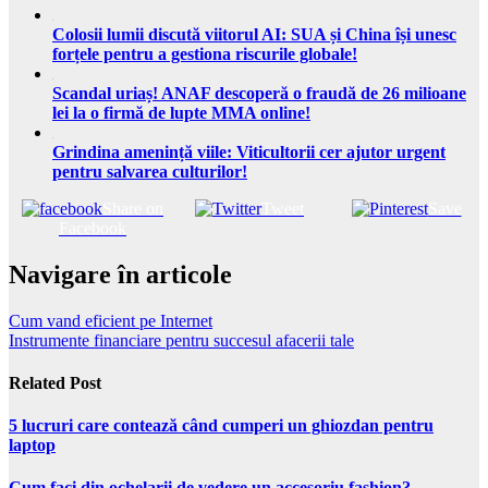
Colosii lumii discută viitorul AI: SUA și China își unesc
forțele pentru a gestiona riscurile globale!
Scandal uriaș! ANAF descoperă o fraudă de 26 milioane
lei la o firmă de lupte MMA online!
Grindina amenință viile: Viticultorii cer ajutor urgent
pentru salvarea culturilor!
Share on
Tweet
Save
Facebook
Navigare în articole
Cum vand eficient pe Internet
Instrumente financiare pentru succesul afacerii tale
Related Post
5 lucruri care contează când cumperi un ghiozdan pentru
laptop
Cum faci din ochelarii de vedere un accesoriu fashion?