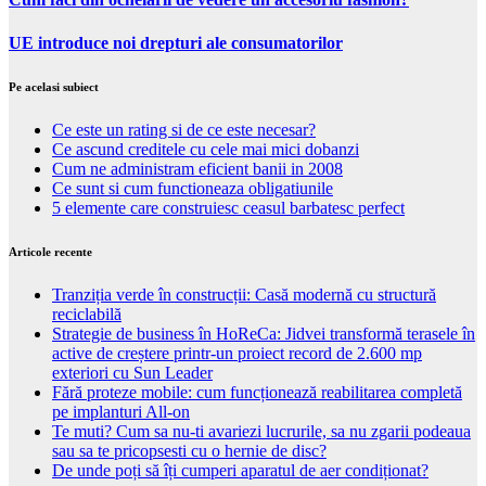
UE introduce noi drepturi ale consumatorilor
Pe acelasi subiect
Ce este un rating si de ce este necesar?
Ce ascund creditele cu cele mai mici dobanzi
Cum ne administram eficient banii in 2008
Ce sunt si cum functioneaza obligatiunile
5 elemente care construiesc ceasul barbatesc perfect
Articole recente
Tranziția verde în construcții: Casă modernă cu structură
reciclabilă
Strategie de business în HoReCa: Jidvei transformă terasele în
active de creștere printr-un proiect record de 2.600 mp
exteriori cu Sun Leader
Fără proteze mobile: cum funcționează reabilitarea completă
pe implanturi All-on
Te muti? Cum sa nu-ti avariezi lucrurile, sa nu zgarii podeaua
sau sa te pricopsesti cu o hernie de disc?
De unde poți să îți cumperi aparatul de aer condiționat?