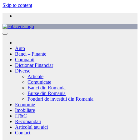
Skip to content
Auto
Banci – Finante
Companii
Dictionar Financiar
Diverse
Articole
Comunicate
Banci din Romania
Burse din Romania
Fonduri de investitii din Romania
Economie
Imobiliare
IT&C
Recomandari
Articolul tau aici
Contact