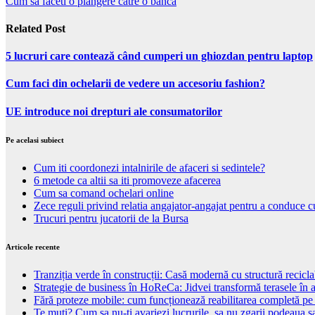
Cum sa faceti o plangere catre o banca
Related Post
5 lucruri care contează când cumperi un ghiozdan pentru laptop
Cum faci din ochelarii de vedere un accesoriu fashion?
UE introduce noi drepturi ale consumatorilor
Pe acelasi subiect
Cum iti coordonezi intalnirile de afaceri si sedintele?
6 metode ca altii sa iti promoveze afacerea
Cum sa comand ochelari online
Zece reguli privind relatia angajator-angajat pentru a conduce 
Trucuri pentru jucatorii de la Bursa
Articole recente
Tranziția verde în construcții: Casă modernă cu structură recicla
Strategie de business în HoReCa: Jidvei transformă terasele în a
Fără proteze mobile: cum funcționează reabilitarea completă pe
Te muti? Cum sa nu-ti avariezi lucrurile, sa nu zgarii podeaua sa