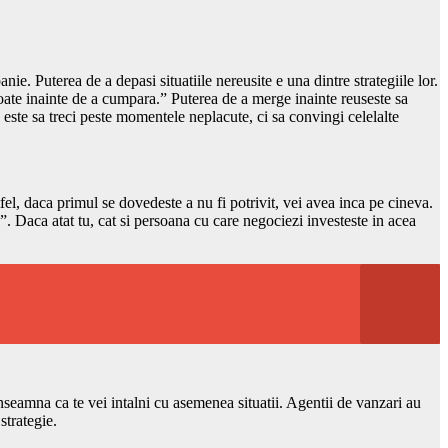
. Puterea de a depasi situatiile nereusite e una dintre strategiile lor.
poate inainte de a cumpara.” Puterea de a merge inainte reuseste sa
u este sa treci peste momentele neplacute, ci sa convingi celelalte
fel, daca primul se dovedeste a nu fi potrivit, vei avea inca pe cineva.
”. Daca atat tu, cat si persoana cu care negociezi investeste in acea
inseamna ca te vei intalni cu asemenea situatii. Agentii de vanzari au
strategie.