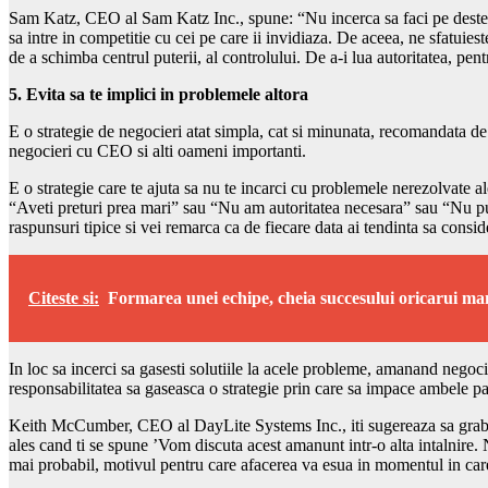
Sam Katz, CEO al Sam Katz Inc., spune: “Nu incerca sa faci pe desteptu
sa intre in competitie cu cei pe care ii invidiaza. De aceea, ne sfatuie
de a schimba centrul puterii, al controlului. De a-i lua autoritatea, pentr
5. Evita sa te implici in problemele altora
E o strategie de negocieri atat simpla, cat si minunata, recomandata de 
negocieri cu CEO si alti oameni importanti.
E o strategie care te ajuta sa nu te incarci cu problemele nerezolvate
“Aveti preturi prea mari” sau “Nu am autoritatea necesara” sau “Nu put
raspunsuri tipice si vei remarca ca de fiecare data ai tendinta sa consi
Citeste si:
Formarea unei echipe, cheia succesului oricarui m
In loc sa incerci sa gasesti solutiile la acele probleme, amanand negoci
responsabilitatea sa gaseasca o strategie prin care sa impace ambele pa
Keith McCumber, CEO al DayLite Systems Inc., iti sugereaza sa grabesti l
ales cand ti se spune ’Vom discuta acest amanunt intr-o alta intalnire.
mai probabil, motivul pentru care afacerea va esua in momentul in care 