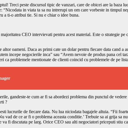
l! Treci peste discursul tipic de vanzari, care de obicei are la baza lu
ste: “Nicodata in viata ta sa nu intrerupi un om care vorbeste in timpul 
u a ti-o atribui tie. Si nu e chiar o idee buna.
majoritatea CEO intervievati pentru acest material. Este o strategie pe c
 ale altor oameni. Daca as primi cate un dolar pentru fiecare data cand 
em incepe negocierile inca” sau “Avem nevoie de produs pana cel tarziu 
deri ca problemele mentionate de clienti coincid cu problemele de pe list
anager
erile, gandeste-te cum ar fi sa abordezi problema din punctul de vedere al 
rti ?
ucrurile de fiecare data. Nu lua niciodata bagajele altuia. “Fii foarte a
 Nu vad de ce ar fi o problema aceasta conditie.’ Trebuie sa ai grija sa n
va fi discutata pe larg. Orice CEO sau alti negociatori priceputi stiu ca