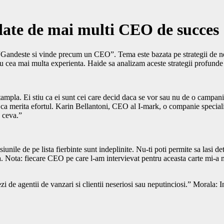
date de mai multi CEO de succes
 “Gandeste si vinde precum un CEO”. Tema este bazata pe strategii de neg
 cu cea mai multa experienta. Haide sa analizam aceste strategii profunde si
ampla. Ei stiu ca ei sunt cei care decid daca se vor sau nu de o campan
ca merita efortul. Karin Bellantoni, CEO al I-mark, o companie specializ
a ceva.”
unile de pe lista fierbinte sunt indeplinite. Nu-ti poti permite sa lasi de
a. Nota: fiecare CEO pe care l-am intervievat pentru aceasta carte mi-a ma
de agentii de vanzari si clientii neseriosi sau neputinciosi.” Morala: Ina