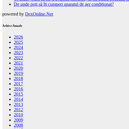
De unde poți să îți cumperi aparatul de aer condiționat?
powered by
DexOnline.Net
Arhive Anuale
2026
2025
2024
2023
2022
2021
2020
2019
2018
2017
2016
2015
2014
2013
2012
2010
2009
2008