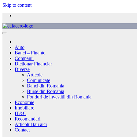
Skip to content
Auto
Banci – Finante
Companii
Dictionar Financiar
Diverse
Articole
Comunicate
Banci din Romania
Burse din Romania
Fonduri de investitii din Romania
Economie
Imobiliare
IT&C
Recomandari
Articolul tau aici
Contact