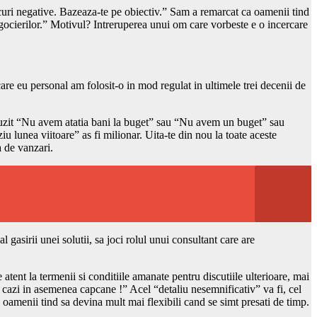
curi negative. Bazeaza-te pe obiectiv.” Sam a remarcat ca oamenii tind
negocierilor.” Motivul? Intreruperea unui om care vorbeste e o incercare
are eu personal am folosit-o in mod regulat in ultimele trei decenii de
a auzit “Nu avem atatia bani la buget” sau “Nu avem un buget” sau
lunea viitoare” as fi milionar. Uita-te din nou la toate aceste
a de vanzari.
gasirii unei solutii, sa joci rolul unui consultant care are
tent la termenii si conditiile amanate pentru discutiile ulterioare, mai
u cazi in asemenea capcane !” Acel “detaliu nesemnificativ” va fi, cel
 oamenii tind sa devina mult mai flexibili cand se simt presati de timp.