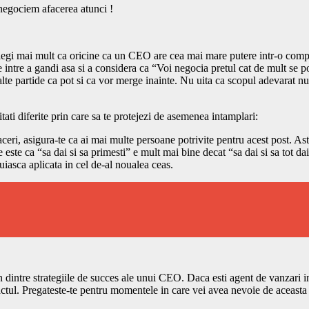
negociem afacerea atunci !
gi mai mult ca oricine ca un CEO are cea mai mare putere intr-o companie
e intre a gandi asa si a considera ca “Voi negocia pretul cat de mult se 
lalte partide ca pot si ca vor merge inainte. Nu uita ca scopul adevarat n
 diferite prin care sa te protejezi de asemenea intamplari:
ceri, asigura-te ca ai mai multe persoane potrivite pentru acest post. Ast
te ca “sa dai si sa primesti” e mult mai bine decat “sa dai si sa tot dai
uiasca aplicata in cel de-al noualea ceas.
un dintre strategiile de succes ale unui CEO. Daca esti agent de vanzari 
ractul. Pregateste-te pentru momentele in care vei avea nevoie de aceasta 