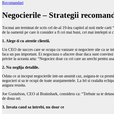
Recomandari
Negocierile – Strategii recoman
Tocmai am terminat de scris cel de-al 19-lea capitol al noii mele carti
de la oamenii pe care ii consider a fi cei mai buni, cei mai intelepti si
1. Alege-ti cu atentie clientii.
Un CEO de succes care se ocupa cu vanzare si negociere stie ca se int
faca un pas important. Ei negociaza o afacere doar daca sunt convinsi 
privire la aceasta arta: “Negociez doar cu cei care au urechi pentru as
2. Nu neglija detaliile.
Odata ce ai inceput negocierile intr-un anumit caz, asigura-te ca promisi
negocieri si sa te ocupi de toate aranjamentele. La fel si cealalta echip
asigura reusita.
Joe Gustafson, CEO al Brainshark, considera ca: “Trebuie sa te detasezi 
de doua ori.
3. Invata cand sa intrebi, nu doar ce