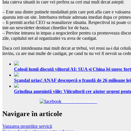
Iata cateva situatii in care vei prefera sa ceri mai mult decat astepti:
– Este una dintre putinele modalitati prin care poti afla care e valoare
aparuta intr-un site. Intrebarea trebuie adresata imediat dupa ce primes
– Ii permiti acelui CEO sa reanalizeze situatia. Respectivul isi poate c
intr-un newsletter destinat clinetilor lor de baza.
– Previne intrarea in impas a negocierilor pentru ca promoveaza discut
zile, capitalul net al organizatiei va avea de castigat.
Daca ceri intotdeauna mai mult decat ar trebui, vei reusi sa-i dai celuil
invins, ca are mai multe de castigat, pe cand tu nu vei fi nevoit sa cede
Colosii lumii discută viitorul AI: SUA și China își unesc forț
Scandal uriaș! ANAF descoperă o fraudă de 26 milioane lei
Grindina amenință viile: Viticultorii cer ajutor urgent pentr
Share on Facebook
Navigare în articole
Vanzarea propriilor servicii