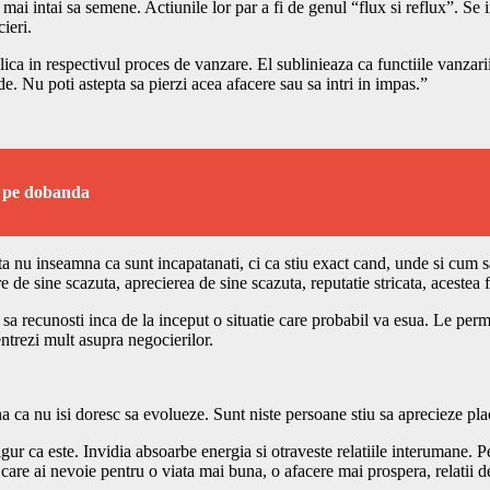
i intai sa semene. Actiunile lor par a fi de genul “flux si reflux”. Se i
ieri.
lica in respectivul proces de vanzare. El sublinieaza ca functiile vanzar
de. Nu poti astepta sa pierzi acea afacere sau sa intri in impas.”
t pe dobanda
nu inseamna ca sunt incapatanati, ci ca stiu exact cand, unde si cum sa 
 de sine scazuta, aprecierea de sine scazuta, reputatie stricata, acestea 
 recunosti inca de la inceput o situatie care probabil va esua. Le perm
ntrezi mult asupra negocierilor.
 ca nu isi doresc sa evolueze. Sunt niste persoane stiu sa aprecieze plac
igur ca este. Invidia absoarbe energia si otraveste relatiile interumane. P
are ai nevoie pentru o viata mai buna, o afacere mai prospera, relatii de