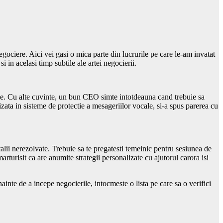
ociere. Aici vei gasi o mica parte din lucrurile pe care le-am invatat
 in acelasi timp subtile ale artei negocierii.
ie. Cu alte cuvinte, un bun CEO simte intotdeauna cand trebuie sa
ata in sisteme de protectie a mesageriilor vocale, si-a spus parerea cu
talii nerezolvate. Trebuie sa te pregatesti temeinic pentru sesiunea de
rturisit ca are anumite strategii personalizate cu ajutorul carora isi
inte de a incepe negocierile, intocmeste o lista pe care sa o verifici