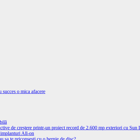
cu succes o mica afacere
bilă
ctive de creștere printr-un proiect record de 2.600 mp exteriori cu Sun
 implanturi All-on
u sa te pricopsesti cu o hernie de disc?