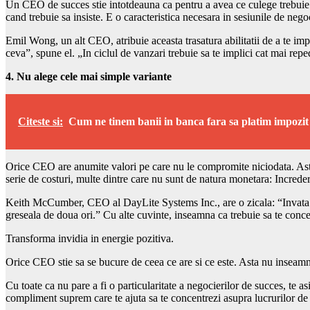
Un CEO de succes stie intotdeauna ca pentru a avea ce culege trebuie ma
cand trebuie sa insiste. E o caracteristica necesara in sesiunile de negoc
Emil Wong, un alt CEO, atribuie aceasta trasatura abilitatii de a te imp
ceva”, spune el. „In ciclul de vanzari trebuie sa te implici cat mai repe
4. Nu alege cele mai simple variante
Citeste si:
Cum ne tinem banii in banca fara sa platim impozi
Orice CEO are anumite valori pe care nu le compromite niciodata. Asta 
serie de costuri, multe dintre care nu sunt de natura monetara: Incredere
Keith McCumber, CEO al DayLite Systems Inc., are o zicala: “Invata sa
greseala de doua ori.” Cu alte cuvinte, inseamna ca trebuie sa te conce
Transforma invidia in energie pozitiva.
Orice CEO stie sa se bucure de ceea ce are si ce este. Asta nu inseamna
Cu toate ca nu pare a fi o particularitate a negocierilor de succes, te as
compliment suprem care te ajuta sa te concentrezi asupra lucrurilor de c