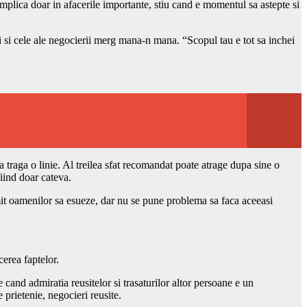
mplica doar in afacerile importante, stiu cand e momentul sa astepte si
ii si cele ale negocierii merg mana-n mana. “Scopul tau e tot sa inchei
traga o linie. Al treilea sfat recomandat poate atrage dupa sine o
fiind doar cateva.
it oamenilor sa esueze, dar nu se pune problema sa faca aceeasi
erea faptelor.
e cand admiratia reusitelor si trasaturilor altor persoane e un
 prietenie, negocieri reusite.