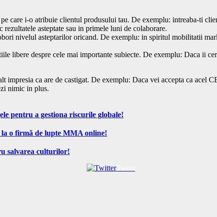
a pe care i-o atribuie clientul produsului tau. De exemplu: intreaba-ti c
c rezultatele asteptate sau in primele luni de colaborare.
obori nivelul asteptarilor oricand. De exemplu: in spiritul mobilitatii ma
iile libere despre cele mai importante subiecte. De exemplu: Daca ii ce
alt impresia ca are de castigat. De exemplu: Daca vei accepta ca acel CEO 
zi nimic in plus.
ele pentru a gestiona riscurile globale!
 la o firmă de lupte MMA online!
u salvarea culturilor!
Tweet