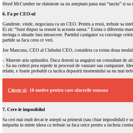
Heed McCumber ne sfatuieste sa nu asteptam pana mai “tarziu” si sa 
6. Fa pe CEO-ul
Gandeste, vinde, negociaza ca un CEO. Pentru a reusi, trebuie sa intele
Ei zic “Sunt dispus sa renunt la aceasta sansa.” Exista o diferenta mar
invinga o situatie fara intoarcere. Partidul castigator va convinge cele
partide sa faca ceea ce vrei.
Joe Mancuso, CEO al Clubului CEO, considera ca exista doua modalitati
– Mareste aria optiunilor. Daca doresti sa angajezi un consultant de afa
– Sa nu cedezi prea repede in procesul de vanzare sau cumparare. Idee es
relatie, e foarte probabil ca tactica depasirii momentului sa nu mai treb
Citeste si:
10 motive pentru care afacerile esueaza
7. Cere-le imposibilul
Sa ceri mai mult decat te astepti sa primesti (sau chiar imposibilul) e 
intiparita in minte ideea ca trebuie sa faca orice pentru a incheia cont