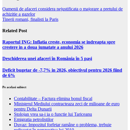
Oamenii de afaceri considera nejustificata o majorare a pretului de
achizitie a gazelor
Tinerii romani, finalisti la Paris
Related Post
Raportul ING: Inflatia creste, economia se indreapta spre
crestere in a doua jumatate a anului 2026
Deschiderea unei afaceri în România în 5 pași
Deficit bugetar de -7,7% in 2026, obiectivul pentru 2026 fiind
de 6%
Pe acelasi subiect
Contabilitate – Factura elimina bonul fiscal
Ministerul Mediului contracteaza zeci de milioane de euro
pentru Delta Dunarii
Stolojan vrea sa-i ia o functie lui Tariceanu
Emigratia petrolistilor
Duvaz: Impozitul forfetar ramâne o problema, trebuie
rediscutat în perspectiva lui 2010