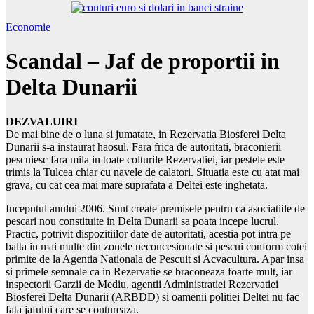
Economie
Scandal – Jaf de proportii in
Delta Dunarii
DEZVALUIRI
De mai bine de o luna si jumatate, in Rezervatia Biosferei Delta
Dunarii s-a instaurat haosul. Fara frica de autoritati, braconierii
pescuiesc fara mila in toate colturile Rezervatiei, iar pestele este
trimis la Tulcea chiar cu navele de calatori. Situatia este cu atat mai
grava, cu cat cea mai mare suprafata a Deltei este inghetata.
Inceputul anului 2006. Sunt create premisele pentru ca asociatiile de
pescari nou constituite in Delta Dunarii sa poata incepe lucrul.
Practic, potrivit dispozitiilor date de autoritati, acestia pot intra pe
balta in mai multe din zonele neconcesionate si pescui conform cotei
primite de la Agentia Nationala de Pescuit si Acvacultura. Apar insa
si primele semnale ca in Rezervatie se braconeaza foarte mult, iar
inspectorii Garzii de Mediu, agentii Administratiei Rezervatiei
Biosferei Delta Dunarii (ARBDD) si oamenii politiei Deltei nu fac
fata jafului care se contureaza.