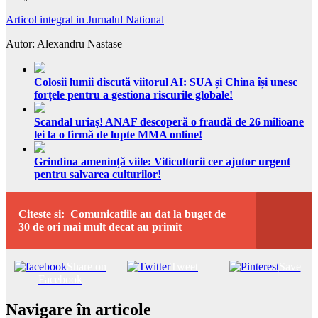
Articol integral in Jurnalul National
Autor: Alexandru Nastase
Colosii lumii discută viitorul AI: SUA și China își unesc
forțele pentru a gestiona riscurile globale!
Scandal uriaș! ANAF descoperă o fraudă de 26 milioane
lei la o firmă de lupte MMA online!
Grindina amenință viile: Viticultorii cer ajutor urgent
pentru salvarea culturilor!
Citeste si:
Comunicatiile au dat la buget de
30 de ori mai mult decat au primit
Share on
Tweet
Save
Facebook
Navigare în articole