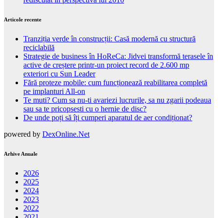
Articole recente
Tranziția verde în construcții: Casă modernă cu structură
reciclabilă
Strategie de business în HoReCa: Jidvei transformă terasele în
active de creștere printr-un proiect record de 2.600 mp
exteriori cu Sun Leader
Fără proteze mobile: cum funcționează reabilitarea completă
pe implanturi All-on
Te muti? Cum sa nu-ti avariezi lucrurile, sa nu zgarii podeaua
sau sa te pricopsesti cu o hernie de disc?
De unde poți să îți cumperi aparatul de aer condiționat?
powered by
DexOnline.Net
Arhive Anuale
2026
2025
2024
2023
2022
2021