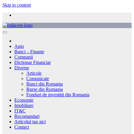
Skip to content
Auto
Banci – Finante
Companii
Dictionar Financiar
Diverse
Articole
Comunicate
Banci din Romania
Burse din Romania
Fonduri de investitii din Romania
Economie
Imobiliare
IT&C
Recomandari
Articolul tau aici
Contact