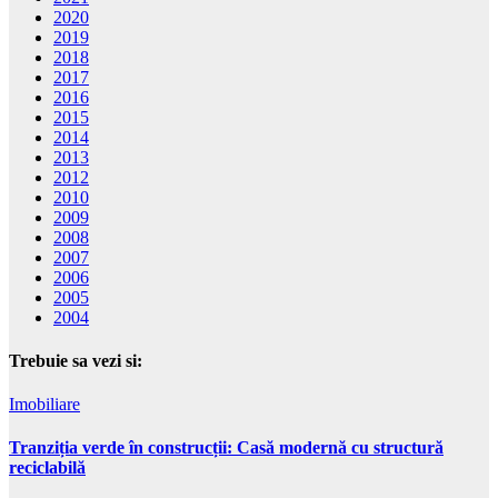
2020
2019
2018
2017
2016
2015
2014
2013
2012
2010
2009
2008
2007
2006
2005
2004
Trebuie sa vezi si:
Imobiliare
Tranziția verde în construcții: Casă modernă cu structură
reciclabilă