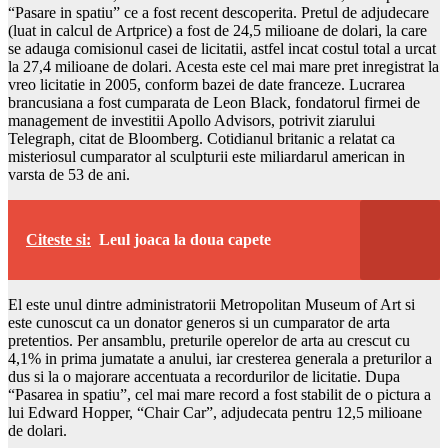
“Pasare in spatiu” ce a fost recent descoperita. Pretul de adjudecare
(luat in calcul de Artprice) a fost de 24,5 milioane de dolari, la care
se adauga comisionul casei de licitatii, astfel incat costul total a urcat
la 27,4 milioane de dolari. Acesta este cel mai mare pret inregistrat la
vreo licitatie in 2005, conform bazei de date franceze. Lucrarea
brancusiana a fost cumparata de Leon Black, fondatorul firmei de
management de investitii Apollo Advisors, potrivit ziarului
Telegraph, citat de Bloomberg. Cotidianul britanic a relatat ca
misteriosul cumparator al sculpturii este miliardarul american in
varsta de 53 de ani.
Citeste si:
Leul joaca la doua capete
El este unul dintre administratorii Metropolitan Museum of Art si
este cunoscut ca un donator generos si un cumparator de arta
pretentios. Per ansamblu, preturile operelor de arta au crescut cu
4,1% in prima jumatate a anului, iar cresterea generala a preturilor a
dus si la o majorare accentuata a recordurilor de licitatie. Dupa
“Pasarea in spatiu”, cel mai mare record a fost stabilit de o pictura a
lui Edward Hopper, “Chair Car”, adjudecata pentru 12,5 milioane
de dolari.