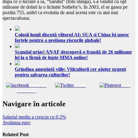
dupa ce o lucrare a sa, “Sarutul” (foto stanga), s-a vandut cu opt
milioane de dolari la o licitatie Sotheby’s. In 2003, el se gasea pe
pozitia 755, astfel ca evolutia de anul acesta este cu atat mai
spectaculoasa.
Colosii lumii discută viitorul AI: SUA și China își unesc
forțele pentru a gestiona riscurile globale!
Scandal uriaș! ANAF descoperă o fraudă de 26 milioane
lei la o firmă de lupte MMA online!
Grindina amenință viile: Viticultorii cer ajutor urgent
pentru salvarea culturilor!
Share on
Tweet
Save
Facebook
Navigare în articole
Salariul mediu a crescut cu 0,2%
Avalansa euro
Related Post