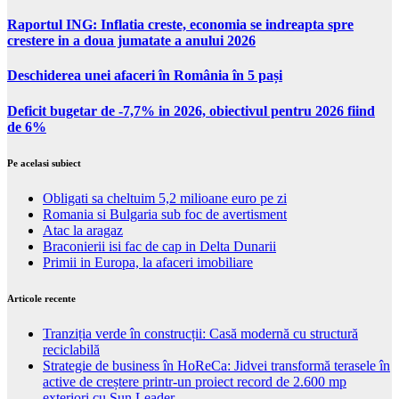
Raportul ING: Inflatia creste, economia se indreapta spre
crestere in a doua jumatate a anului 2026
Deschiderea unei afaceri în România în 5 pași
Deficit bugetar de -7,7% in 2026, obiectivul pentru 2026 fiind
de 6%
Pe acelasi subiect
Obligati sa cheltuim 5,2 milioane euro pe zi
Romania si Bulgaria sub foc de avertisment
Atac la aragaz
Braconierii isi fac de cap in Delta Dunarii
Primii in Europa, la afaceri imobiliare
Articole recente
Tranziția verde în construcții: Casă modernă cu structură
reciclabilă
Strategie de business în HoReCa: Jidvei transformă terasele în
active de creștere printr-un proiect record de 2.600 mp
exteriori cu Sun Leader