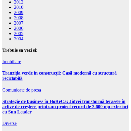
2012
2010
2009
2008
2007
2006
2005
2004
Trebuie sa vezi si:
Imobiliare
Tranziția verde în construcții: Casă modernă cu structură
reciclabilă
Comunicate de presa
Strategie de business în HoReCa: Jidvei transformă terasele în
active de creștere printr-un proiect record de 2.600 mp exteriori
cu Sun Leader
Diverse