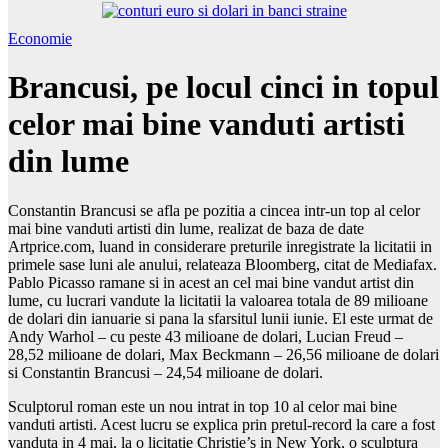
Economie
Brancusi, pe locul cinci in topul
celor mai bine vanduti artisti
din lume
Constantin Brancusi se afla pe pozitia a cincea intr-un top al celor
mai bine vanduti artisti din lume, realizat de baza de date
Artprice.com, luand in considerare preturile inregistrate la licitatii in
primele sase luni ale anului, relateaza Bloomberg, citat de Mediafax.
Pablo Picasso ramane si in acest an cel mai bine vandut artist din
lume, cu lucrari vandute la licitatii la valoarea totala de 89 milioane
de dolari din ianuarie si pana la sfarsitul lunii iunie. El este urmat de
Andy Warhol – cu peste 43 milioane de dolari, Lucian Freud –
28,52 milioane de dolari, Max Beckmann – 26,56 milioane de dolari
si Constantin Brancusi – 24,54 milioane de dolari.
Sculptorul roman este un nou intrat in top 10 al celor mai bine
vanduti artisti. Acest lucru se explica prin pretul-record la care a fost
vanduta in 4 mai, la o licitatie Christie’s in New York, o sculptura