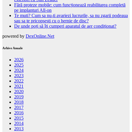
Fără proteze mobile: cum funcționează reabilitarea completă
pe implanturi All-on
Te muti? Cum sa nu-ti avariezi lucrurile, sa nu zgarii podeaua
sau sa te pricopsesti cu o hernie de disc?
De unde poți să îți cumperi aparatul de aer condiționat?
powered by
DexOnline.Net
Arhive Anuale
2026
2025
2024
2023
2022
2021
2020
2019
2018
2017
2016
2015
2014
2013