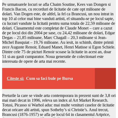
Pe urmatoarele locuri se afla Chaim Soutine, Kees van Dongen si
Francis Bacon, cu recorduri de licitatie de cate opt milioane de
dolari. Van Dogen este, de altfel, la fel ca Brancusi, un nou intrat in
top 10 al celor mai bine vanduti artisti, el situandu-se pe locul sapte,
cu lucrari vandute la licitatii pentru suma totala de 22,59 milioane de
dolari. Clasamentul este completat de Claude Monet – care a cazut
de pe locul doi din 2004 pe sase, cu 24,42 milioane de dolari, Edgar
Degas – 21,85 milioane, Marc Chagall – 20,3 milioane si Jean-
Michel Basquiat – 19,76 milioane. Au iesit, in schimb, dintre primii
zece Auguste Renoir, Eduard Manet, Henri Matisse si Egon Schiele.
Dintre cele 75 de picturi Renoir scoase la licitatie in acest an, doar
51 si-au gasit cumparator. Noua generatie de colectionari este
interesata de opere de arta mai recente.
Citeste si:
Cum sa faci bule pe Bursa
Preturile la care se vinde arta contemporara in prezent sunt de 3,8 ori
mai mari decat in 1996, releva un index al Art Market Research.
Totusi, Picasso si Warhol aduc mai multe venituri caselor de licitatie
decat oricare alti artisti, spun Sotheby’s si Christie’s. Anul trecut,
Brancusi (1876-1957) se afla pe locul 64 in clasamentul Artprice,