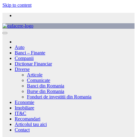
Skip to content
Auto
Banci – Finante
Companii
Dictionar Financiar
Diverse
Articole
Comunicate
Banci din Romania
Burse din Romania
Fonduri de investitii din Romania
Economie
Imobiliare
IT&C
Recomandari
Articolul tau aici
Contact