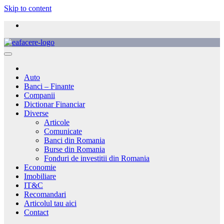
Skip to content
Auto
Banci – Finante
Companii
Dictionar Financiar
Diverse
Articole
Comunicate
Banci din Romania
Burse din Romania
Fonduri de investitii din Romania
Economie
Imobiliare
IT&C
Recomandari
Articolul tau aici
Contact