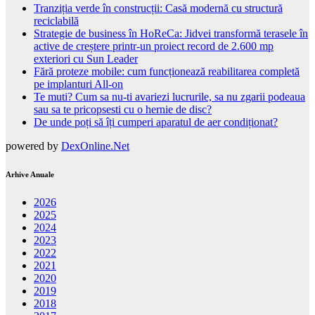
Tranziția verde în construcții: Casă modernă cu structură
reciclabilă
Strategie de business în HoReCa: Jidvei transformă terasele în
active de creștere printr-un proiect record de 2.600 mp
exteriori cu Sun Leader
Fără proteze mobile: cum funcționează reabilitarea completă
pe implanturi All-on
Te muti? Cum sa nu-ti avariezi lucrurile, sa nu zgarii podeaua
sau sa te pricopsesti cu o hernie de disc?
De unde poți să îți cumperi aparatul de aer condiționat?
powered by
DexOnline.Net
Arhive Anuale
2026
2025
2024
2023
2022
2021
2020
2019
2018