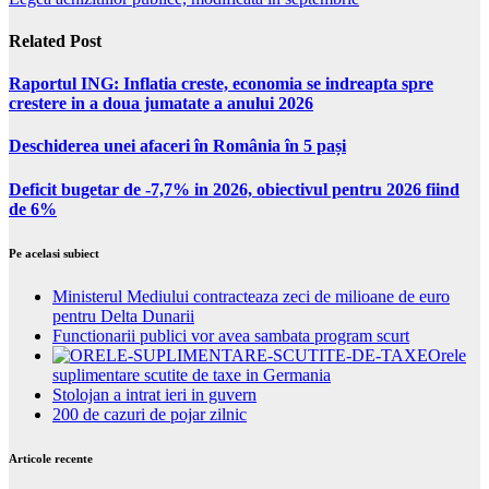
Related Post
Raportul ING: Inflatia creste, economia se indreapta spre
crestere in a doua jumatate a anului 2026
Deschiderea unei afaceri în România în 5 pași
Deficit bugetar de -7,7% in 2026, obiectivul pentru 2026 fiind
de 6%
Pe acelasi subiect
Ministerul Mediului contracteaza zeci de milioane de euro
pentru Delta Dunarii
Functionarii publici vor avea sambata program scurt
Orele
suplimentare scutite de taxe in Germania
Stolojan a intrat ieri in guvern
200 de cazuri de pojar zilnic
Articole recente