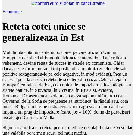
Economie
Reteta cotei unice se
generalizeaza în Est
Mult hulita cota unica de impozitare, pe care oficialii Uniunii
Europene dar si cei ai Fondului Monetar International au criticat-o
vehement, devine reteta de succes în statele ex-comuniste. Chiar
daca aceste foruri au facut tot posibilul sa minimizeze efectele sale
pozitive (exagerandu-le pe cele negative, în mod evident), înca un
stat va apela la aceasta reteta de scoatere din criza: Cehia. Deja în
Europa Centrala si de Est, cota unica de impozitare a fost adoptata în
statele baltice, în Slovacia, în Ucraina, în Rusia si, evident,
Romania. De asemenea, scriam cu cateva saptamani în urma ca si
Guvernul de la Sofia se pregateste sa introduca, la rândul sau, cota
unica. Bulgarii merg pe o strategie si mai agresiva, ei urmand sa
impuna un prag de impozitare foarte jos – 10%, demn de paradisuri
fiscale gen Cipru sau Malta.
Sigur, cota unica e o reteta pentru a reduce decalajul fata de Vest, dar
una valabila pe termen scurt, cel mult mediu.