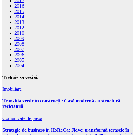
2017
2016
2015
2014
2013
2012
2010
2009
2008
2007
2006
2005
2004
Trebuie sa vezi si:
Imobiliare
Tranziția verde în construcții: Casă modernă cu structură
reciclabilă
Comunicate de presa
Strategie de business în HoReCa: Jidvei transformă terasele în