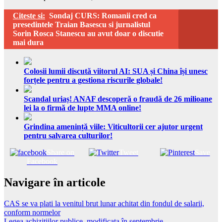
Citeste si:
Sondaj CURS: Romanii cred ca
presedintele Traian Basescu si jurnalistul
Sorin Rosca Stanescu au avut doar o discutie
mai dura
Colosii lumii discută viitorul AI: SUA și China își unesc
forțele pentru a gestiona riscurile globale!
Scandal uriaș! ANAF descoperă o fraudă de 26 milioane
lei la o firmă de lupte MMA online!
Grindina amenință viile: Viticultorii cer ajutor urgent
pentru salvarea culturilor!
Share on
Tweet
Save
Facebook
Navigare în articole
CAS se va plati la venitul brut lunar achitat din fondul de salarii,
conform normelor
Legea achizitiilor publice, modificata în septembrie